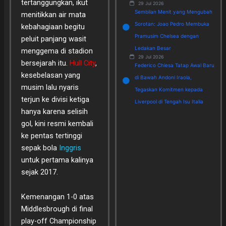
tertanggungkan, ikut
29 Jul 2026
Sembilan Menit yang Mengubah
menitikkan air mata
Sorotan: Joao Pedro Membuka
kebahagiaan begitu
Pramusim Chelsea dengan
peluit panjang wasit
Ledakan Besar
menggema di stadion
29 Jul 2026
bersejarah itu.
Hull City
,
Federico Chiesa Tatap Awal Baru
kesebelasan yang
di Bawah Andoni Iraola,
musim lalu nyaris
Tegaskan Komitmen kepada
terjun ke divisi ketiga
Liverpool di Tengah Isu Italia
hanya karena selisih
gol, kini resmi kembali
ke pentas tertinggi
sepak bola
Inggris
untuk pertama kalinya
sejak 2017.
Kemenangan 1-0 atas
Middlesbrough di final
play-off Championship