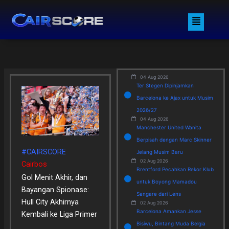
Skip
Menu
to
content
04 Aug 2026
Ter Stegen Dipinjamkan
Barcelona ke Ajax untuk Musim
2026/27
04 Aug 2026
Manchester United Wanita
Berpisah dengan Marc Skinner
#CAIRSCORE
Jelang Musim Baru
02 Aug 2026
Cairbos
Brentford Pecahkan Rekor Klub
Gol Menit Akhir, dan
untuk Boyong Mamadou
Bayangan Spionase:
Sangare dari Lens
Hull City Akhirnya
02 Aug 2026
Barcelona Amankan Jesse
Kembali ke Liga Primer
Bisiwu, Bintang Muda Belgia