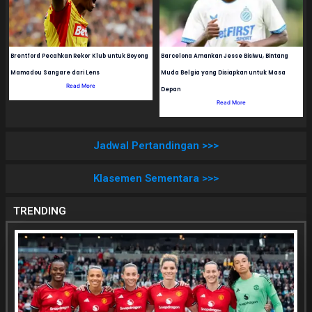
Brentford Pecahkan Rekor Klub untuk Boyong
Barcelona Amankan Jesse Bisiwu, Bintang
Mamadou Sangare dari Lens
Muda Belgia yang Disiapkan untuk Masa
Read More
Depan
Read More
Jadwal Pertandingan >>>
Klasemen Sementara >>>
TRENDING