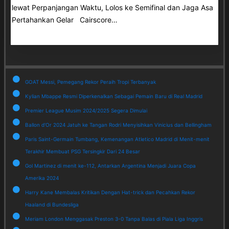
lewat Perpanjangan Waktu, Lolos ke Semifinal dan Jaga Asa
Pertahankan Gelar Cairscore…
GOAT Messi, Pemegang Rekor Peraih Tropi Terbanyak
Kylian Mbappe Resmi Diperkenalkan Sebagai Pemain Baru di Real Madrid
Premier League Musim 2024/2025 Segera Dimulai
Ballon d'Or 2024 Jatuh ke Tangan Rodri Menyisihkan Vinicius dan Bellingham
Paris Saint-Germain Tumbang, Kemenangan Atletico Madrid di Menit-menit
Terakhir Membuat PSG Tersingkir Dari 24 Besar
Gol Martinez di menit ke-112, Antarkan Argentina Menjadi Juara Copa
Amerika 2024
Harry Kane Membalas Kritikan Dengan Hat-trick dan Pecahkan Rekor
Haaland di Bundesliga
Meriam London Menggasak Preston 3-0 Tanpa Balas di Piala Liga Inggris