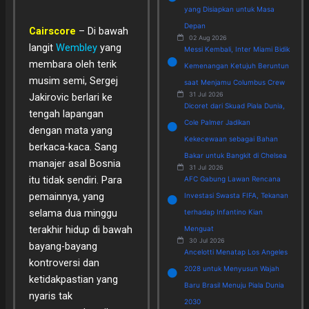
yang Disiapkan untuk Masa
Depan
Cairscore
– Di bawah
02 Aug 2026
langit
Wembley
yang
Messi Kembali, Inter Miami Bidik
membara oleh terik
Kemenangan Ketujuh Beruntun
musim semi, Sergej
saat Menjamu Columbus Crew
31 Jul 2026
Jakirovic berlari ke
Dicoret dari Skuad Piala Dunia,
tengah lapangan
Cole Palmer Jadikan
dengan mata yang
Kekecewaan sebagai Bahan
berkaca-kaca. Sang
Bakar untuk Bangkit di Chelsea
manajer asal Bosnia
31 Jul 2026
itu tidak sendiri. Para
AFC Gabung Lawan Rencana
pemainnya, yang
Investasi Swasta FIFA, Tekanan
selama dua minggu
terhadap Infantino Kian
terakhir hidup di bawah
Menguat
30 Jul 2026
bayang-bayang
Ancelotti Menatap Los Angeles
kontroversi dan
2028 untuk Menyusun Wajah
ketidakpastian yang
Baru Brasil Menuju Piala Dunia
nyaris tak
2030