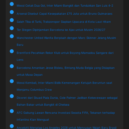
Messi Cetak Dua Gol, Inter Miami Bangkit dan Tundukkan San Luis 4-2
Arsenal Disebut Capai Kesepakatan £75 Juta untuk Bruno Guimaraes
Salah Tiba di Turki, Trabzonspor Siapkan Upacara di Kota Laut Hitam
Ter Stegen Dipinjamkan Barcelona ke Ajax untuk Musim 2026/27
Manchester United Wanita Berpisah dengan Marc Skinner Jelang Musim
Baru
Brentford Pecahkan Rekor Klub untuk Boyong Mamadou Sangare dari
Lens
Barcelona Amankan Jesse Bisiwu, Bintang Muda Belgia yang Disiapkan
untuk Masa Depan
Messi Kembali, Inter Miami Bidik Kemenangan Ketujuh Beruntun saat
Menjamu Columbus Crew
Dicoret dari Skuad Piala Dunia, Cole Palmer Jadikan Kekecewaan sebagai
Bahan Bakar untuk Bangkit di Chelsea
AFC Gabung Lawan Rencana Investasi Swasta FIFA, Tekanan terhadap
Infantino Kian Menguat
Ancelotti Menatap Los Angeles 2028 untuk Menyusun Wajah Baru Brasil