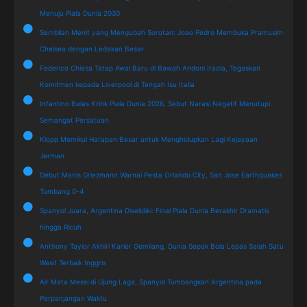
Menuju Piala Dunia 2030
Sembilan Menit yang Mengubah Sorotan: Joao Pedro Membuka Pramusim
Chelsea dengan Ledakan Besar
Federico Chiesa Tatap Awal Baru di Bawah Andoni Iraola, Tegaskan
Komitmen kepada Liverpool di Tengah Isu Italia
Infantino Balas Kritik Piala Dunia 2026, Sebut Narasi Negatif Menutupi
Semangat Persatuan
Klopp Memikul Harapan Besar untuk Menghidupkan Lagi Kejayaan
Jerman
Debut Manis Griezmann Warnai Pesta Orlando City, San Jose Earthquakes
Tumbang 0-4
Spanyol Juara, Argentina Diselidiki: Final Piala Dunia Berakhir Dramatis
hingga Ricuh
Anthony Taylor Akhiri Karier Gemilang, Dunia Sepak Bola Lepas Salah Satu
Wasit Terbaik Inggris
Air Mata Messi di Ujung Laga, Spanyol Tumbangkan Argentina pada
Perpanjangan Waktu