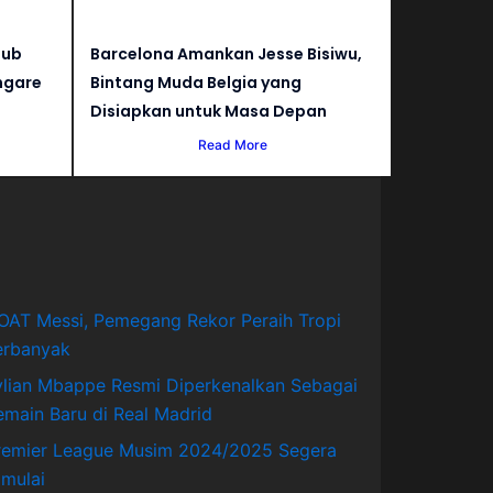
lub
Barcelona Amankan Jesse Bisiwu,
ngare
Bintang Muda Belgia yang
Disiapkan untuk Masa Depan
Read More
OAT Messi, Pemegang Rekor Peraih Tropi
erbanyak
ylian Mbappe Resmi Diperkenalkan Sebagai
emain Baru di Real Madrid
remier League Musim 2024/2025 Segera
imulai