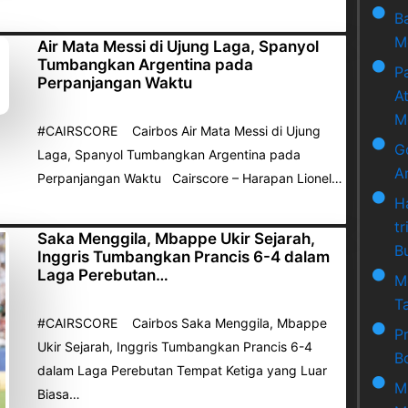
B
M
Air Mata Messi di Ujung Laga, Spanyol
Tumbangkan Argentina pada
P
Perpanjangan Waktu
A
M
#CAIRSCORE Cairbos Air Mata Messi di Ujung
G
Laga, Spanyol Tumbangkan Argentina pada
A
Perpanjangan Waktu Cairscore – Harapan Lionel…
H
t
Saka Menggila, Mbappe Ukir Sejarah,
B
Inggris Tumbangkan Prancis 6-4 dalam
Laga Perebutan…
M
Ta
#CAIRSCORE Cairbos Saka Menggila, Mbappe
P
Ukir Sejarah, Inggris Tumbangkan Prancis 6-4
B
dalam Laga Perebutan Tempat Ketiga yang Luar
M
Biasa…