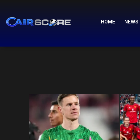
Skip
to
content
Other
HOME
NEWS