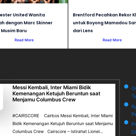
ster United Wanita
Brentford Pecahkan Rekor K
ah dengan Marc Skinner
untuk Boyong Mamadou Sa
 Musim Baru
dari Lens
Read More
Read More
Messi Kembali, Inter Miami Bidik
G
Kemenangan Ketujuh Beruntun saat
T
Menjamu Columbus Crew
K
P
#CAIRSCORE Cairbos Messi Kembali, Inter Miami
Bidik Kemenangan Ketujuh Beruntun saat Menjamu
P
Columbus Crew Cairscore – Istirahat Lionel…
D