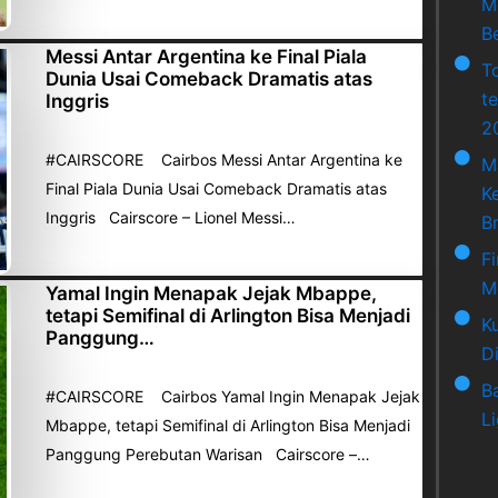
M
Be
Messi Antar Argentina ke Final Piala
T
Dunia Usai Comeback Dramatis atas
t
Inggris
2
#CAIRSCORE Cairbos Messi Antar Argentina ke
M
Final Piala Dunia Usai Comeback Dramatis atas
K
Inggris Cairscore – Lionel Messi…
B
F
M
Yamal Ingin Menapak Jejak Mbappe,
tetapi Semifinal di Arlington Bisa Menjadi
K
Panggung…
D
B
#CAIRSCORE Cairbos Yamal Ingin Menapak Jejak
L
Mbappe, tetapi Semifinal di Arlington Bisa Menjadi
Panggung Perebutan Warisan Cairscore –…