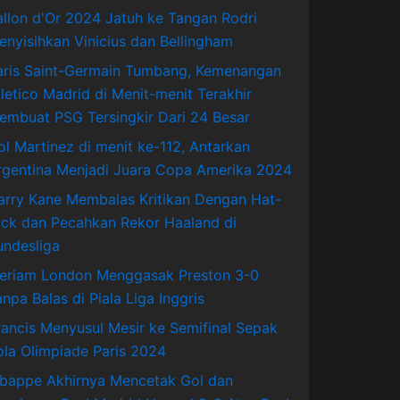
allon d'Or 2024 Jatuh ke Tangan Rodri
enyisihkan Vinicius dan Bellingham
aris Saint-Germain Tumbang, Kemenangan
tletico Madrid di Menit-menit Terakhir
embuat PSG Tersingkir Dari 24 Besar
ol Martinez di menit ke-112, Antarkan
rgentina Menjadi Juara Copa Amerika 2024
arry Kane Membalas Kritikan Dengan Hat-
rick dan Pecahkan Rekor Haaland di
undesliga
eriam London Menggasak Preston 3-0
npa Balas di Piala Liga Inggris
rancis Menyusul Mesir ke Semifinal Sepak
ola Olimpiade Paris 2024
bappe Akhirnya Mencetak Gol dan