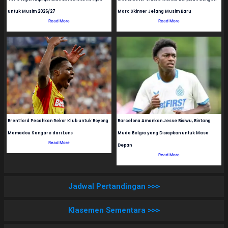
untuk Musim 2026/27
Marc Skinner Jelang Musim Baru
Read More
Read More
Brentford Pecahkan Rekor Klub untuk Boyong
Barcelona Amankan Jesse Bisiwu, Bintang
Mamadou Sangare dari Lens
Muda Belgia yang Disiapkan untuk Masa
Read More
Depan
Read More
Jadwal Pertandingan >>>
Klasemen Sementara >>>