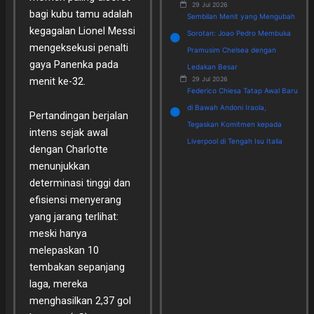
29 Jul 2026
bagi kubu tamu adalah
Sembilan Menit yang Mengubah
kegagalan Lionel Messi
Sorotan: Joao Pedro Membuka
mengeksekusi penalti
Pramusim Chelsea dengan
gaya Panenka pada
Ledakan Besar
menit ke-32.
29 Jul 2026
Federico Chiesa Tatap Awal Baru
di Bawah Andoni Iraola,
Pertandingan berjalan
Tegaskan Komitmen kepada
intens sejak awal
Liverpool di Tengah Isu Italia
dengan Charlotte
menunjukkan
determinasi tinggi dan
efisiensi menyerang
yang jarang terlihat:
meski hanya
melepaskan 10
tembakan sepanjang
laga, mereka
menghasilkan 2,37 gol