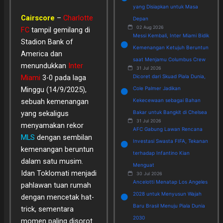
yang Disiapkan untuk Masa
Cairscore
–
Charlotte
Depan
02 Aug 2026
FC
tampil gemilang di
Messi Kembali, Inter Miami Bidik
Stadion Bank of
Kemenangan Ketujuh Beruntun
America dan
saat Menjamu Columbus Crew
menundukkan
Inter
31 Jul 2026
Miami
3-0 pada laga
Dicoret dari Skuad Piala Dunia,
Minggu (14/9/2025),
Cole Palmer Jadikan
sebuah kemenangan
Kekecewaan sebagai Bahan
yang sekaligus
Bakar untuk Bangkit di Chelsea
31 Jul 2026
menyamakan rekor
AFC Gabung Lawan Rencana
MLS
dengan sembilan
Investasi Swasta FIFA, Tekanan
kemenangan beruntun
terhadap Infantino Kian
dalam satu musim.
Menguat
Idan Toklomati menjadi
30 Jul 2026
Ancelotti Menatap Los Angeles
pahlawan tuan rumah
2028 untuk Menyusun Wajah
dengan mencetak hat-
Baru Brasil Menuju Piala Dunia
trick, sementara
2030
momen paling disorot