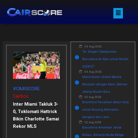
Skip
Menu
to
content
04 Aug 2026
Ter Stegen Dipinjamkan
Barcelona ke Ajax untuk Musim
2026/27
04 Aug 2026
Manchester United Wanita
Berpisah dengan Marc Skinner
#CAIRSCORE
Jelang Musim Baru
Cairbos
02 Aug 2026
Brentford Pecahkan Rekor Klub
Inter Miami Takluk 3-
untuk Boyong Mamadou
0, Toklomati Hattrick
Sangare dari Lens
Bikin Charlotte Samai
02 Aug 2026
Rekor MLS
Barcelona Amankan Jesse
Bisiwu, Bintang Muda Belgia