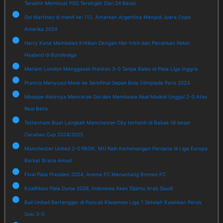
Terakhir Membuat PSG Tersingkir Dari 24 Besar
Gol Martinez di menit ke-112, Antarkan Argentina Menjadi Juara Copa
Amerika 2024
Harry Kane Membalas Kritikan Dengan Hat-trick dan Pecahkan Rekor
Haaland di Bundesliga
Meriam London Menggasak Preston 3-0 Tanpa Balas di Piala Liga Inggris
Prancis Menyusul Mesir ke Semifinal Sepak Bola Olimpiade Paris 2024
Mbappe Akhirnya Mencetak Gol dan Membawa Real Madrid Unggul 2-0 Atas
Real Betis
Tottenham Buat Langkah Manchester City terhenti di Babak 16 besar
Carabao Cup 2024/2025
Manchester United 2-0 PAOK, MU Raih Kemenangan Perdana di Liga Europa
Berkat Brace Amad
Final Piala Presiden 2024, Arema FC Menantang Borneo FC
Kualifikasi Piala Dunia 2026, Indonesia Akan Dijamu Arab Saudi
Bali United Bertengger di Puncak Klasemen Liga 1 Setelah Kalahkan Persis
Solo 3-0