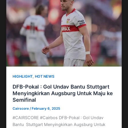
,
HIGHLIGHT
HOT NEWS
DFB-Pokal : Gol Undav Bantu Stuttgart
Menyingkirkan Augsburg Untuk Maju ke
Semifinal
Cairscore
/
February 6, 2025
#CAIRSCORE #Cairbos DFB-Pokal : Gol Undav
Bantu Stuttgart Menyingkirkan Augsburg Untuk