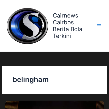
Skip
to
Cairnews
content
Cairbos
Berita Bola
Terkini
belingham