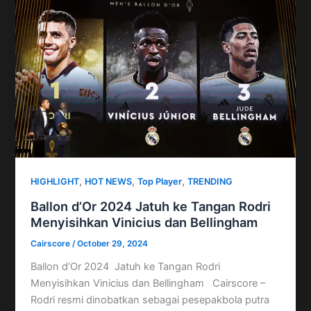
,
,
,
HIGHLIGHT
HOT NEWS
Top Player
TRENDING
Ballon d’Or 2024 Jatuh ke Tangan Rodri
Menyisihkan Vinicius dan Bellingham
Cairscore
/
October 29, 2024
Ballon d’Or 2024 Jatuh ke Tangan Rodri
Menyisihkan Vinicius dan Bellingham Cairscore –
Rodri resmi dinobatkan sebagai pesepakbola putra