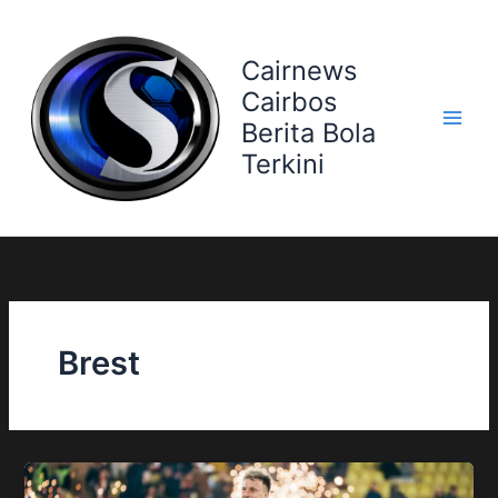
Skip
to
Cairnews
content
Cairbos
Berita Bola
Terkini
Brest