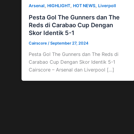
,
,
,
Arsenal
HIGHLIGHT
HOT NEWS
Liverpoll
Pesta Gol The Gunners dan The
Reds di Carabao Cup Dengan
Skor Identik 5-1
Cairscore
/
September 27, 2024
Pesta Gol The Gunners dan The Reds di
Carabao Cup Dengan Skor Identik 5-1
Cairscore – Arsenal dan Liverpool […]