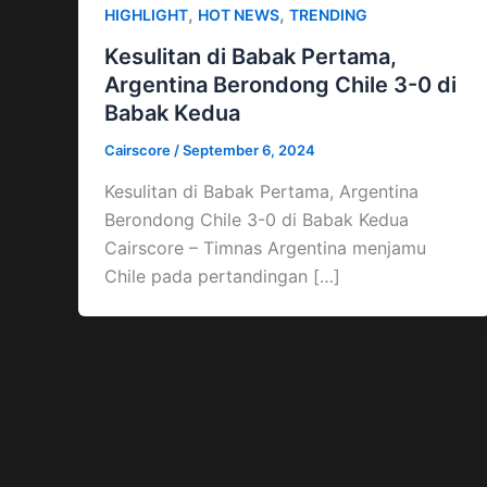
,
,
HIGHLIGHT
HOT NEWS
TRENDING
Kesulitan di Babak Pertama,
Argentina Berondong Chile 3-0 di
Babak Kedua
Cairscore
/
September 6, 2024
Kesulitan di Babak Pertama, Argentina
Berondong Chile 3-0 di Babak Kedua
Cairscore – Timnas Argentina menjamu
Chile pada pertandingan […]