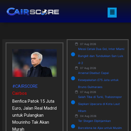
Skip
Menu
to
content
07 Aug 2026
Messi Cetak Dua Gol, Inter Miami
Bangkit dan Tundukkan San Luis
4-2
07 Aug 2026
Arsenal Disebut Capai
Kesepakatan £75 Juta untuk
#CAIRSCORE
Bruno Guimaraes
07 Aug 2026
Cairbos
Salah Tiba di Turki, Trabzonspor
Benfica Patok 15 Juta
Siapkan Upacara di Kota Laut
Euro, Jalan Real Madrid
Hitam
untuk Pulangkan
04 Aug 2026
Ter Stegen Dipinjamkan
Mourinho Tak Akan
Barcelona ke Ajax untuk Musim
Murah