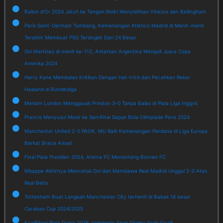
Ballon d'Or 2024 Jatuh ke Tangan Rodri Menyisihkan Vinicius dan Bellingham
Paris Saint-Germain Tumbang, Kemenangan Atletico Madrid di Menit-menit
Terakhir Membuat PSG Tersingkir Dari 24 Besar
Gol Martinez di menit ke-112, Antarkan Argentina Menjadi Juara Copa
Amerika 2024
Harry Kane Membalas Kritikan Dengan Hat-trick dan Pecahkan Rekor
Haaland di Bundesliga
Meriam London Menggasak Preston 3-0 Tanpa Balas di Piala Liga Inggris
Prancis Menyusul Mesir ke Semifinal Sepak Bola Olimpiade Paris 2024
Manchester United 2-0 PAOK, MU Raih Kemenangan Perdana di Liga Europa
Berkat Brace Amad
Final Piala Presiden 2024, Arema FC Menantang Borneo FC
Mbappe Akhirnya Mencetak Gol dan Membawa Real Madrid Unggul 2-0 Atas
Real Betis
Tottenham Buat Langkah Manchester City terhenti di Babak 16 besar
Carabao Cup 2024/2025
Kualifikasi Piala Dunia 2026, Indonesia Akan Dijamu Arab Saudi