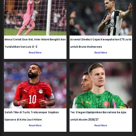
Messi Cetak Dua Gol, Inter Miami Bangkit dan
Arsenal Disebut Capai Kesepakatan £75 Juta
Tundukkan San Luis 4-2
untuk Bruno Guimaraes
Read More
Read More
Salah Tiba di Turki, Trabzonspor Siapkan
Ter Stegen Dipinjamkan Barcelona ke Ajax
Upacara di Kota Laut Hitam
untuk Musim 2026/27
Read More
Read More