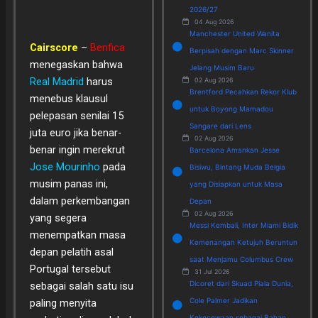
2026/27
04 Aug 2026
Manchester United Wanita
Cairscore
–
Benfica
Berpisah dengan Marc Skinner
menegaskan bahwa
Jelang Musim Baru
Real Madrid
harus
02 Aug 2026
Brentford Pecahkan Rekor Klub
menebus klausul
untuk Boyong Mamadou
pelepasan senilai 15
Sangare dari Lens
juta euro jika benar-
02 Aug 2026
benar ingin merekrut
Barcelona Amankan Jesse
Jose Mourinho
pada
Bisiwu, Bintang Muda Belgia
musim panas ini,
yang Disiapkan untuk Masa
dalam perkembangan
Depan
02 Aug 2026
yang segera
Messi Kembali, Inter Miami Bidik
menempatkan masa
Kemenangan Ketujuh Beruntun
depan pelatih asal
saat Menjamu Columbus Crew
Portugal tersebut
31 Jul 2026
Dicoret dari Skuad Piala Dunia,
sebagai salah satu isu
Cole Palmer Jadikan
paling menyita
Kekecewaan sebagai Bahan