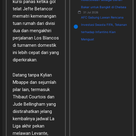
kursi panas ketika gol
Bakar untuk Bangkit di Chelsea
telat Jefte Betancor
31 Jul 2026
mematri kemenangan
AFC Gabung Lawan Rencana
tuan rumah dari divisi
Investasi Swasta FIFA, Tekanan
dua dan mengakhiri
terhadap Infantino Kian
perjalanan Los Blancos
Menguat
di turnamen domestik
ini lebih cepat dari yang
diperkirakan.
Datang tanpa Kylian
Mbappe dan sejumlah
pilar lain, termasuk
Thibaut Courtois dan
Jude Bellingham yang
diistirahatkan jelang
kembalinya jadwal La
Liga akhir pekan
melawan Levante,