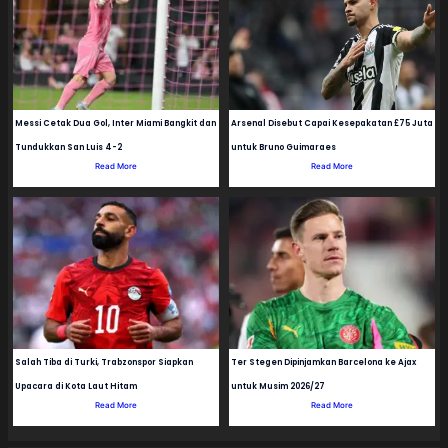
Messi Cetak Dua Gol, Inter Miami Bangkit dan
Arsenal Disebut Capai Kesepakatan £75 Juta
Tundukkan San Luis 4-2
untuk Bruno Guimaraes
Read More
Read More
Salah Tiba di Turki, Trabzonspor Siapkan
Ter Stegen Dipinjamkan Barcelona ke Ajax
Upacara di Kota Laut Hitam
untuk Musim 2026/27
Read More
Read More