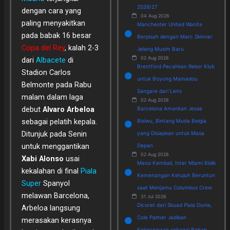
2026/27
dengan cara yang
04 Aug 2026
paling menyakitkan
Manchester United Wanita
pada babak 16 besar
Berpisah dengan Marc Skinner
Copa del Rey
, kalah 2-3
Jelang Musim Baru
02 Aug 2026
dari
Albacete
di
Brentford Pecahkan Rekor Klub
Stadion Carlos
untuk Boyong Mamadou
Belmonte pada Rabu
Sangare dari Lens
malam dalam laga
02 Aug 2026
debut
Alvaro Arbeloa
Barcelona Amankan Jesse
sebagai pelatih kepala.
Bisiwu, Bintang Muda Belgia
Ditunjuk pada Senin
yang Disiapkan untuk Masa
untuk menggantikan
Depan
02 Aug 2026
Xabi Alonso
usai
Messi Kembali, Inter Miami Bidik
kekalahan di final
Piala
Kemenangan Ketujuh Beruntun
Super
Spanyol
saat Menjamu Columbus Crew
melawan Barcelona,
31 Jul 2026
Dicoret dari Skuad Piala Dunia,
Arbeloa langsung
Cole Palmer Jadikan
merasakan kerasnya
Kekecewaan sebagai Bahan