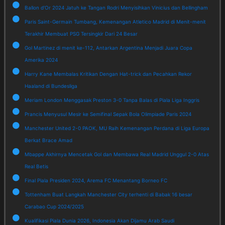
Ballon d'Or 2024 Jatuh ke Tangan Rodri Menyisihkan Vinicius dan Bellingham
Paris Saint-Germain Tumbang, Kemenangan Atletico Madrid di Menit-menit
Terakhir Membuat PSG Tersingkir Dari 24 Besar
Gol Martinez di menit ke-112, Antarkan Argentina Menjadi Juara Copa
Amerika 2024
Harry Kane Membalas Kritikan Dengan Hat-trick dan Pecahkan Rekor
Haaland di Bundesliga
Meriam London Menggasak Preston 3-0 Tanpa Balas di Piala Liga Inggris
Prancis Menyusul Mesir ke Semifinal Sepak Bola Olimpiade Paris 2024
Manchester United 2-0 PAOK, MU Raih Kemenangan Perdana di Liga Europa
Berkat Brace Amad
Mbappe Akhirnya Mencetak Gol dan Membawa Real Madrid Unggul 2-0 Atas
Real Betis
Final Piala Presiden 2024, Arema FC Menantang Borneo FC
Tottenham Buat Langkah Manchester City terhenti di Babak 16 besar
Carabao Cup 2024/2025
Kualifikasi Piala Dunia 2026, Indonesia Akan Dijamu Arab Saudi