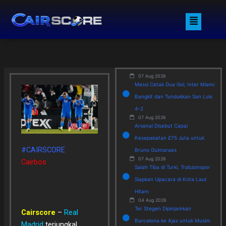
Skip
Menu
to
content
07 Aug 2026
Messi Cetak Dua Gol, Inter Miami
Bangkit dan Tundukkan San Luis
4-2
07 Aug 2026
Arsenal Disebut Capai
Kesepakatan £75 Juta untuk
#CAIRSCORE
Bruno Guimaraes
07 Aug 2026
Cairbos
Salah Tiba di Turki, Trabzonspor
Siapkan Upacara di Kota Laut
Hitam
04 Aug 2026
Ter Stegen Dipinjamkan
Cairscore
–
Real
Barcelona ke Ajax untuk Musim
Madrid
terjungkal