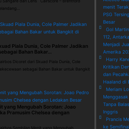
Sangare dari Lens Cairscore – Brentford
menit Tera
gelandang…
PSG Tersing
Besar
Gol Martin
112, Antark
Menjadi Ju
Skuad Piala Dunia, Cole Palmer Jadikan
Amerika 20
ebagai Bahan Bakar…
Harry Kan
bos Dicoret dari Skuad Piala Dunia, Cole
Kritikan De
Kekecewaan sebagai Bahan Bakar untuk Bangkit
dan Pecahk
Haaland di 
Meriam L
Menggasak 
Tanpa Balas 
it yang Mengubah Sorotan: Joao
Inggris
ka Pramusim Chelsea dengan
Prancis Me
ke Semifina
rbos Sembilan Menit yang Mengubah