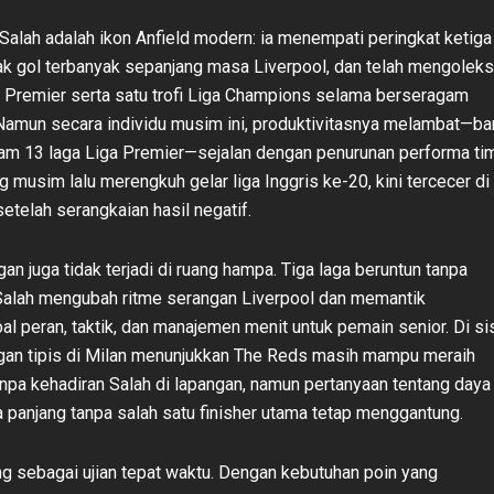
 Salah adalah ikon Anfield modern: ia menempati peringkat ketiga
ak gol terbanyak sepanjang masa Liverpool, dan telah mengoleks
a Premier serta satu trofi Liga Champions selama berseragam
amun secara individu musim ini, produktivitasnya melambat—ba
am 13 laga Liga Premier—sejalan dengan penurunan performa tim
g musim lalu merengkuh gelar liga Inggris ke-20, kini tercecer di
etelah serangkaian hasil negatif.
an juga tidak terjadi di ruang hampa. Tiga laga beruntun tanpa
 Salah mengubah ritme serangan Liverpool dan memantik
al peran, taktik, dan manajemen menit untuk pemain senior. Di si
gan tipis di Milan menunjukkan The Reds masih mampu meraih
anpa kehadiran Salah di lapangan, namun pertanyaan tentang daya
 panjang tanpa salah satu finisher utama tetap menggantung.
ng sebagai ujian tepat waktu. Dengan kebutuhan poin yang