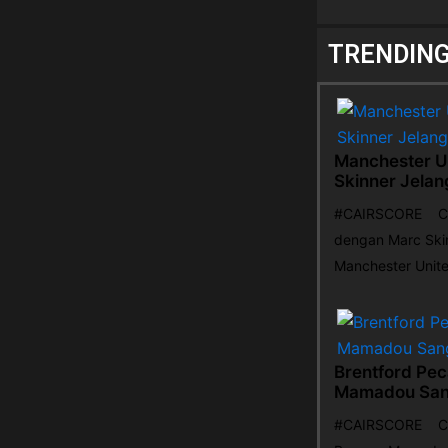
TRENDIN
Manchester U
Skinner Jela
#CAIRSCORE Cair
dengan Marc Ski
Manchester Unit
Brentford Pe
Mamadou Sang
#CAIRSCORE Cair