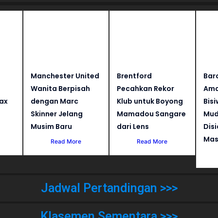
Manchester United
Brentford
Bar
Wanita Berpisah
Pecahkan Rekor
Ama
jax
dengan Marc
Klub untuk Boyong
Bisi
Skinner Jelang
Mamadou Sangare
Mud
Musim Baru
dari Lens
Dis
Mas
Read More
Read More
Jadwal Pertandingan >>>
Klasemen Sementara >>>