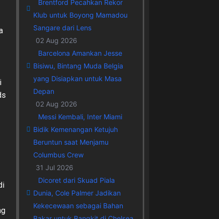
Brentford Pecahkan Rekor
Klub untuk Boyong Mamadou
Sangare dari Lens
a
02 Aug 2026
Barcelona Amankan Jesse
Bisiwu, Bintang Muda Belgia
yang Disiapkan untuk Masa
i
Depan
ds
02 Aug 2026
Messi Kembali, Inter Miami
Bidik Kemenangan Ketujuh
Beruntun saat Menjamu
Columbus Crew
31 Jul 2026
Dicoret dari Skuad Piala
di
Dunia, Cole Palmer Jadikan
Kekecewaan sebagai Bahan
ng
Bakar untuk Bangkit di Chelsea