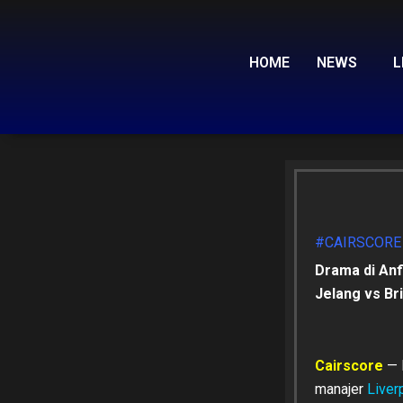
Skip
to
content
HOME
NEWS
L
#CAIRSCORE
Drama di Anf
Jelang vs Br
Cairscore
— 
manajer
Liver