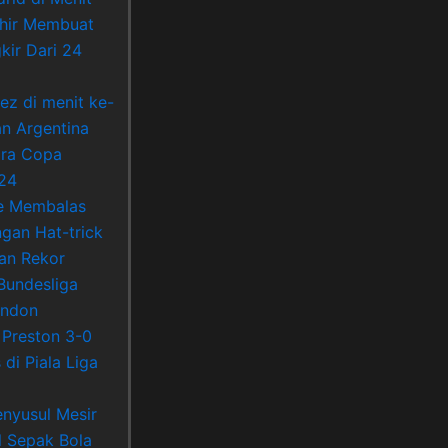
khir Membuat
kir Dari 24
ez di menit ke-
an Argentina
ara Copa
24
e Membalas
ngan Hat-trick
an Rekor
Bundesliga
ondon
Preston 3-0
di Piala Liga
nyusul Mesir
l Sepak Bola