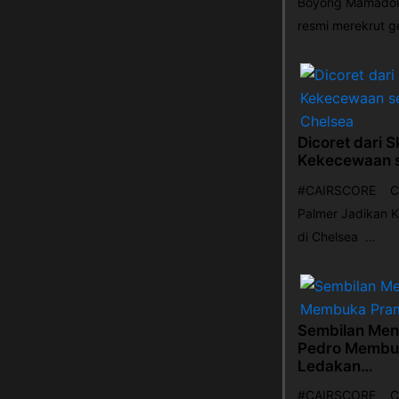
Boyong Mamadou 
resmi merekrut 
Dicoret dari 
Kekecewaan s
#CAIRSCORE Cair
Palmer Jadikan 
di Chelsea …
Sembilan Men
Pedro Membu
Ledakan…
#CAIRSCORE Cai