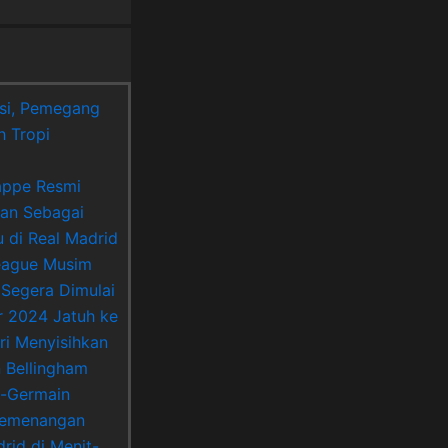
si, Pemegang
h Tropi
appe Resmi
kan Sebagai
 di Real Madrid
eague Musim
Segera Dimulai
r 2024 Jatuh ke
ri Menyisihkan
n Bellingham
t-Germain
Kemenangan
drid di Menit-