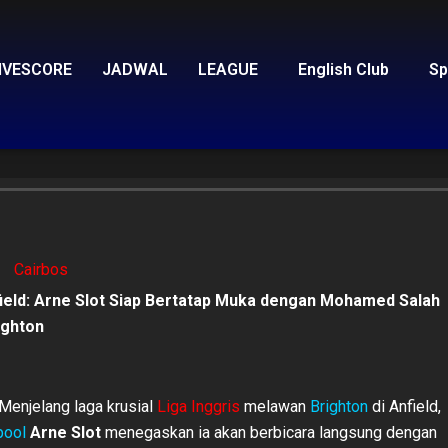
IVESCORE
JADWAL
LEAGUE
English Club
Sp
Cairbos
ield: Arne Slot Siap Bertatap Muka dengan Mohamed Salah
ighton
Menjelang laga krusial
Liga Inggris
melawan
Brighton
di Anfield,
pool
Arne Slot
menegaskan ia akan berbicara langsung dengan