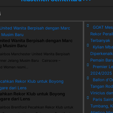
G
GOAT Mes
Rekor Perai
Terbanyak
nited Wanita Berpisah dengan Marc
ng Musim Baru
Kylian Mb
Diperkenal
bos Manchester United Wanita Berpisah
Pemain Baru
nner Jelang Musim Baru Cairscore –
Premier L
ed Women resmi…
2024/2025 
Ballon d'O
Tangan Rod
Vinicius da
cahkan Rekor Klub untuk Boyong
are dari Lens
Paris Sain
Tumbang, 
bos Brentford Pecahkan Rekor Klub untuk
Atletico Ma