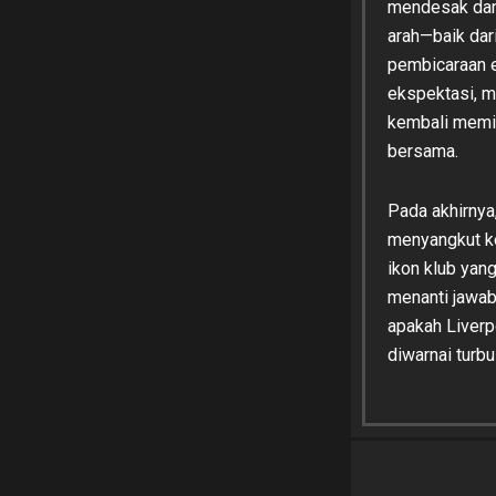
mendesak dan
arah—baik dari
pembicaraan e
ekspektasi, 
kembali memim
bersama.
Pada akhirnya,
menyangkut ke
ikon klub yan
menanti jawab
apakah Liverp
diwarnai turbu