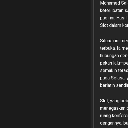
Mohamed Sala
keterlibatan 
pagi ini. Has
Slot dalam ko
Situasi ini m
terbuka. Ia m
hubungan den
pekan lalu—pe
semakin teras
pada Selasa, 
berlatih sendi
Slot, yang be
menegaskan pe
ruang konferen
dengannya, buk