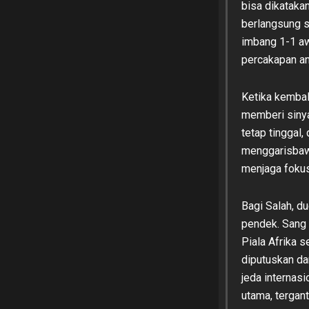
bisa dikatakan
berlangsung s
imbang 1-1 aw
percakapan an
Ketika kembal
memberi sinya
tetap tinggal,
menggarisbaw
menjaga fokus
Bagi Salah, d
pendek. Sang
Piala Afrika s
diputuskan da
jeda internas
utama, tergan