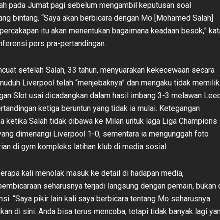
h pada Jumat pagi sebelum mengambil keputusan soal
sang bintang. “Saya akan berbicara dengan Mo [Mohamed Salah]
il percakapan itu akan menentukan bagaimana keadaan besok,” kat
nferensi pers pra-pertandingan.
encuat setelah Salah, 33 tahun, menyuarakan kekecewaan secara
enuduh Liverpool telah “menjebaknya” dan mengaku tidak memilik
gan Slot usai dicadangkan dalam hasil imbang 3-3 melawan Lee
rtandingan ketiga beruntun yang tidak ia mulai. Ketegangan
a ketika Salah tidak dibawa ke Milan untuk laga Liga Champions
yang dimenangi Liverpool 1-0, sementara ia mengunggah foto
rian di gym kompleks latihan klub di media sosial.
berapa kali menolak masuk ke detail di hadapan media,
mbicaraan seharusnya terjadi langsung dengan pemain, bukan 
si. “Saya pikir lain kali saya berbicara tentang Mo seharusnya
an di sini. Anda bisa terus mencoba, tetapi tidak banyak lagi ya