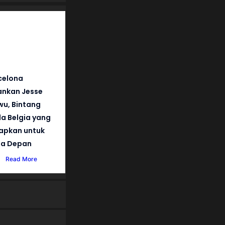
celona
nkan Jesse
wu, Bintang
a Belgia yang
iapkan untuk
a Depan
Read More