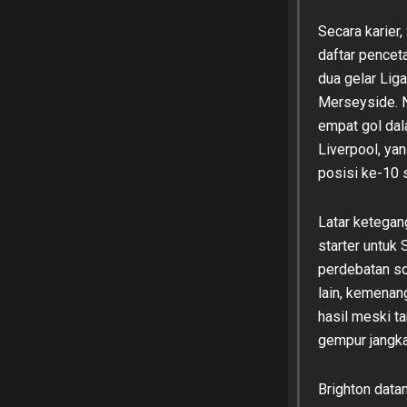
Secara karier,
daftar pencet
dua gelar Lig
Merseyside. N
empat gol dal
Liverpool, yan
posisi ke-10 s
Latar ketegang
starter untuk
perdebatan so
lain, kemenan
hasil meski t
gempur jangka
Brighton data