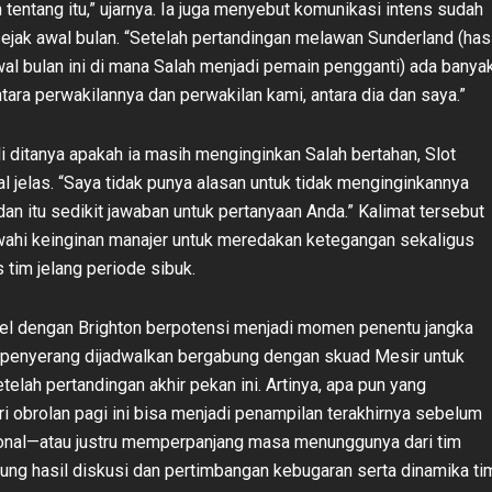
 tentang itu,” ujarnya. Ia juga menyebut komunikasi intens sudah
ejak awal bulan. “Setelah pertandingan melawan Sunderland (hasi
al bulan ini di mana Salah menjadi pemain pengganti) ada banya
tara perwakilannya dan perwakilan kami, antara dia dan saya.”
i ditanya apakah ia masih menginginkan Salah bertahan, Slot
l jelas. “Saya tidak punya alasan untuk tidak menginginkannya
 dan itu sedikit jawaban untuk pertanyaan Anda.” Kalimat tersebut
ahi keinginan manajer untuk meredakan ketegangan sekaligus
 tim jelang periode sibuk.
uel dengan Brighton berpotensi menjadi momen penentu jangka
 penyerang dijadwalkan bergabung dengan skuad Mesir untuk
etelah pertandingan akhir pekan ini. Artinya, apa pun yang
ri obrolan pagi ini bisa menjadi penampilan terakhirnya sebelum
ional—atau justru memperpanjang masa menunggunya dari tim
tung hasil diskusi dan pertimbangan kebugaran serta dinamika ti