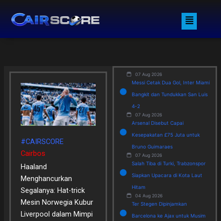
Skip
Menu
to
content
07 Aug 2026
Messi Cetak Dua Gol, Inter Miami
Bangkit dan Tundukkan San Luis
4-2
07 Aug 2026
Arsenal Disebut Capai
Kesepakatan £75 Juta untuk
#CAIRSCORE
Bruno Guimaraes
Cairbos
07 Aug 2026
Salah Tiba di Turki, Trabzonspor
Haaland
Siapkan Upacara di Kota Laut
Menghancurkan
Hitam
Segalanya: Hat-trick
04 Aug 2026
Mesin Norwegia Kubur
Ter Stegen Dipinjamkan
Liverpool dalam Mimpi
Barcelona ke Ajax untuk Musim