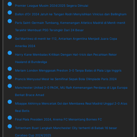
Premier League Musim 2024/2025 Segera Dimulai
Ballon d'Or 2024 Jatuh ke Tangan Rodri Menyisihkan Vinicius dan Bellingham
Paris Saint-Germain Tumbang, Kemenangan Atletico Madrid di Menit-menit
Terakhir Membuat PSG Tersingkir Dari 24 Besar
Gol Martinez di menit ke-112, Antarkan Argentina Menjadi Juara Copa
Amerika 2024
Harry Kane Membalas Kritikan Dengan Hat-trick dan Pecahkan Rekor
Haaland di Bundesliga
Meriam London Menggasak Preston 3-0 Tanpa Balas di Piala Liga Inggris
Prancis Menyusul Mesir ke Semifinal Sepak Bola Olimpiade Paris 2024
Manchester United 2-0 PAOK, MU Raih Kemenangan Perdana di Liga Europa
Berkat Brace Amad
Mbappe Akhirnya Mencetak Gol dan Membawa Real Madrid Unggul 2-0 Atas
Real Betis
Final Piala Presiden 2024, Arema FC Menantang Borneo FC
Tottenham Buat Langkah Manchester City terhenti di Babak 16 besar
Carabao Cup 2024/2025