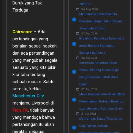
Buruk yang Tak
2026/27
Terduga
04 Aug 2026
Manchester United Wanita
Berpisah dengan Marc Skinner
Jelang Musim Baru
Cairscore
– Ada
02 Aug 2026
pertandingan yang
Brentford Pecahkan Rekor Klub
berjalan sesuai naskah,
untuk Boyong Mamadou
dan ada pertandingan
Sangare dari Lens
02 Aug 2026
yang mengubah segala
Barcelona Amankan Jesse
sesuatu yang kita pikir
Bisiwu, Bintang Muda Belgia
kita tahu tentang
yang Disiapkan untuk Masa
sebuah musim. Sabtu
Depan
sore itu, ketika
02 Aug 2026
Messi Kembali, Inter Miami Bidik
Manchester City
Kemenangan Ketujuh Beruntun
menjamu Liverpool di
saat Menjamu Columbus Crew
Piala FA
, tidak banyak
31 Jul 2026
yang menduga bahwa
Dicoret dari Skuad Piala Dunia,
pertandingan itu akan
Cole Palmer Jadikan
berakhir sebagai
Kekecewaan sebagai Bahan