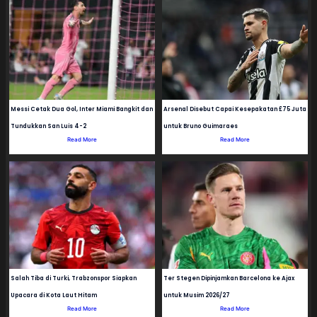
Messi Cetak Dua Gol, Inter Miami Bangkit dan
Arsenal Disebut Capai Kesepakatan £75 Juta
Tundukkan San Luis 4-2
untuk Bruno Guimaraes
Read More
Read More
Salah Tiba di Turki, Trabzonspor Siapkan
Ter Stegen Dipinjamkan Barcelona ke Ajax
Upacara di Kota Laut Hitam
untuk Musim 2026/27
Read More
Read More