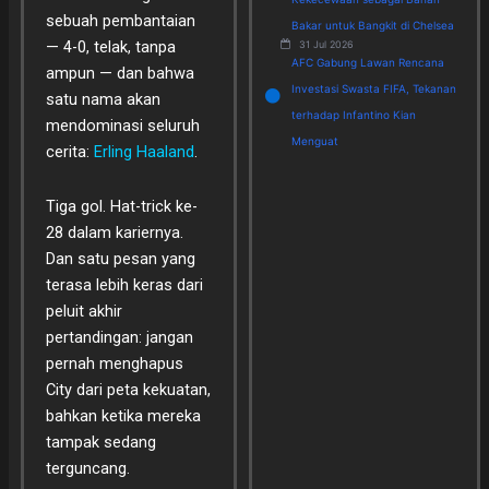
sebuah pembantaian
Bakar untuk Bangkit di Chelsea
— 4-0, telak, tanpa
31 Jul 2026
AFC Gabung Lawan Rencana
ampun — dan bahwa
Investasi Swasta FIFA, Tekanan
satu nama akan
terhadap Infantino Kian
mendominasi seluruh
Menguat
cerita:
Erling Haaland
.
Tiga gol. Hat-trick ke-
28 dalam kariernya.
Dan satu pesan yang
terasa lebih keras dari
peluit akhir
pertandingan: jangan
pernah menghapus
City dari peta kekuatan,
bahkan ketika mereka
tampak sedang
terguncang.