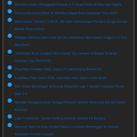
Meriam London Menggasak Preston 3-0 Tanpa Balas di Piala Liga Inggris
Prancis Menyusul Mesir ke Semifinal Sepak Bola Olimpiade Paris 2024
Manchester United 2-0 PAOK, MU Raih Kemenangan Perdana di Liga Europa
Berkat Brace Amad
Mbappe Akhirnya Mencetak Gol dan Membawa Real Madrid Unggul 2-0 Atas
Real Betis
Tottenham Buat Langkah Manchester City terhenti di Babak 16 besar
Carabao Cup 2024/2025
Final Piala Presiden 2024, Arema FC Menantang Borneo FC
Kualifikasi Piala Dunia 2026, Indonesia Akan Dijamu Arab Saudi
Bali United Bertengger di Puncak Klasemen Liga 1 Setelah Kalahkan Persis
Solo 3-0
Ronaldo Mengisyaratkan Tanggal Pensiun, Setelah Mencetak 910 Gol Dalam
Karirnya
Liga 1 Indonesia : Semen Padang Ambruk, Borneo FC Berjaya
Menang Tipis 1-0 Atas Crystal Palace, Liverpool Bertengger Di Puncak
Klasemen Premier League