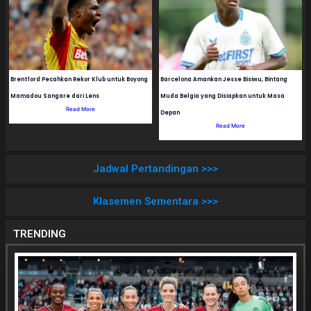
Brentford Pecahkan Rekor Klub untuk Boyong
Barcelona Amankan Jesse Bisiwu, Bintang
Mamadou Sangare dari Lens
Muda Belgia yang Disiapkan untuk Masa
Read More
Depan
Read More
Jadwal Pertandingan >>>
Klasemen Sementara >>>
TRENDING