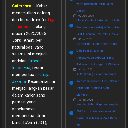
yang Disiapkan untuk Masa
Cairscore
– Kabar
Depan
mengejutkan datang
02 Aug 2026
dari bursa transfer
Liga
Messi Kembali, Inter Miami Bidik
1 Indonesia
jelang
Kemenangan Ketujuh Beruntun
musim 2025/2026.
saat Menjamu Columbus Crew
31 Jul 2026
Jordi Amat
, bek
Dicoret dari Skuad Piala Dunia,
naturalisasi yang
Cole Palmer Jadikan
selama ini menjadi
Kekecewaan sebagai Bahan
andalan
Timnas
Bakar untuk Bangkit di Chelsea
Indonesia
, resmi
31 Jul 2026
memperkuat
Persija
AFC Gabung Lawan Rencana
Jakarta
. Kepindahan ini
Investasi Swasta FIFA, Tekanan
menjadi langkah besar
terhadap Infantino Kian
dalam karier sang
Menguat
30 Jul 2026
pemain yang
Ancelotti Menatap Los Angeles
sebelumnya
2028 untuk Menyusun Wajah
memperkuat Johor
Baru Brasil Menuju Piala Dunia
Darul Ta’zim (JDT),
2030