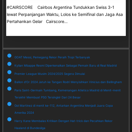
#CAIRSCORE Cairbos Argentina Tundukkan Swiss 3-1
lewat Perpanjangan Waktu, Lolos ke Semifinal dan Jaga Asa
Pertahankan Gelar Cairscore…
GOAT Messi, Pemegang Rekor Peraih Tropi Terbanyak
Kylian Mbappe Resmi Diperkenalkan Sebagai Pemain Baru di Real Madrid
Premier League Musim 2024/2025 Segera Dimulai
Ballon d'Or 2024 Jatuh ke Tangan Rodri Menyisihkan Vinicius dan Bellingham
Paris Saint-Germain Tumbang, Kemenangan Atletico Madrid di Menit-menit
Terakhir Membuat PSG Tersingkir Dari 24 Besar
Gol Martinez di menit ke-112, Antarkan Argentina Menjadi Juara Copa
Amerika 2024
Harry Kane Membalas Kritikan Dengan Hat-trick dan Pecahkan Rekor
Haaland di Bundesliga