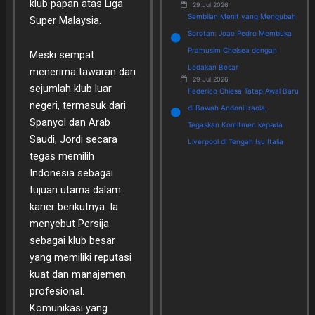
klub papan atas Liga
29 Jul 2026
Sembilan Menit yang Mengubah
Super Malaysia.
Sorotan: Joao Pedro Membuka
Pramusim Chelsea dengan
Meski sempat
Ledakan Besar
menerima tawaran dari
29 Jul 2026
sejumlah klub luar
Federico Chiesa Tatap Awal Baru
negeri, termasuk dari
di Bawah Andoni Iraola,
Spanyol dan Arab
Tegaskan Komitmen kepada
Saudi, Jordi secara
Liverpool di Tengah Isu Italia
tegas memilih
Indonesia sebagai
tujuan utama dalam
karier berikutnya. Ia
menyebut Persija
sebagai klub besar
yang memiliki reputasi
kuat dan manajemen
profesional.
Komunikasi yang