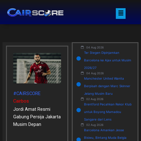
Skip
Menu
to
content
04 Aug 2026
Ter Stegen Dipinjamkan
Barcelona ke Ajax untuk Musim
2026/27
04 Aug 2026
Manchester United Wanita
Berpisah dengan Marc Skinner
#CAIRSCORE
Jelang Musim Baru
02 Aug 2026
Cairbos
Brentford Pecahkan Rekor Klub
Jordi Amat Resmi
untuk Boyong Mamadou
Gabung Persija Jakarta
Sangare dari Lens
Musim Depan
02 Aug 2026
Barcelona Amankan Jesse
Bisiwu, Bintang Muda Belgia