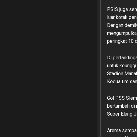
PSIS juga se
luar kotak pe
Dengan demiki
mengumpulkan 
peringkat 10 
Di pertanding
untuk keunggu
Stadion Manah
Kedua tim sa
Gol PSS Slema
bertambah di
Super Elang J
Arema sempat