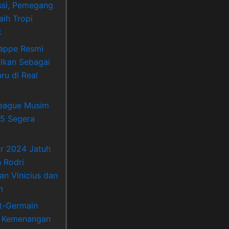
si, Pemegang
aih Tropi
k
appe Resmi
lkan Sebagai
ru di Real
League Musim
5 Segera
Or 2024 Jatuh
 Rodri
an Vinicius dan
m
nt-Germain
 Kemenangan