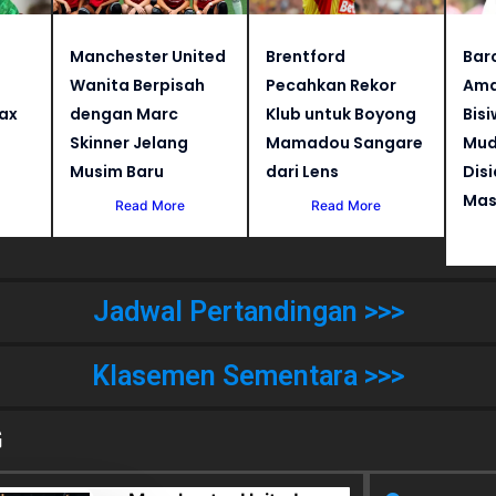
Manchester United
Brentford
Bar
Wanita Berpisah
Pecahkan Rekor
Ama
jax
dengan Marc
Klub untuk Boyong
Bisi
Skinner Jelang
Mamadou Sangare
Mud
Musim Baru
dari Lens
Dis
Mas
Read More
Read More
Jadwal Pertandingan >>>
Klasemen Sementara >>>
G