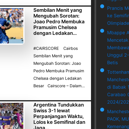
Prancis M
Sembilan Menit yang
ke Semifi
Mengubah Sorotan:
Joao Pedro Membuka
Olimpiade
Pramusim Chelsea
Mbappe A
dengan Ledakan…
Mencetak
Membawa 
#CAIRSCORE Cairbos
Unggul 2-
Sembilan Menit yang
Betis
Mengubah Sorotan: Joao
Pedro Membuka Pramusim
Tottenha
Chelsea dengan Ledakan
Mancheste
Besar Cairscore – Dalam…
di Babak 
Carabao 
2024/202
Argentina Tundukkan
Swiss 3-1 lewat
Mancheste
Perpanjangan Waktu,
PAOK, MU
Lolos ke Semifinal dan
Kemenang
Jaga…