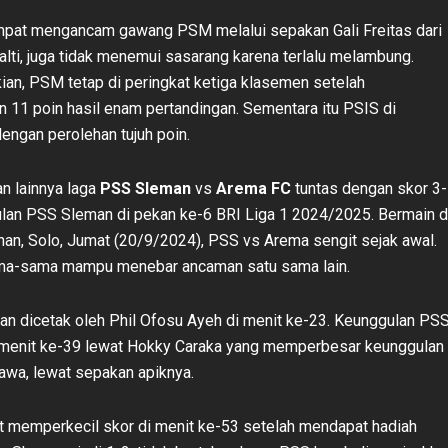
mpat mengancam gawang PSM melalui sepakan Gali Freitas dari
nalti, juga tidak menemui sasarang karena terlalu melambung.
an, PSM tetap di peringkat ketiga klasemen setelah
11 poin hasil enam pertandingan. Sementara itu PSIS di
dengan perolehan tujuh poin.
an lainnya laga
PSS Sleman
vs
Arema FC
tuntas dengan skor 3
lan PSS Sleman di pekan ke-6 BRI Liga 1 2024/2025. Bermain d
an, Solo, Jumat (20/9/2024), PSS vs Arema sengit sejak awal.
ma-sama mampu menebar ancaman satu sama lain.
n dicetak oleh Phil Ofosu Ayeh di menit ke-23. Keunggulan PS
 menit ke-39 lewat Hokky Caraka yang memperbesar keunggulan
awa, lewat sepakan apiknya.
 memperkecil skor di menit ke-53 setelah mendapat hadiah