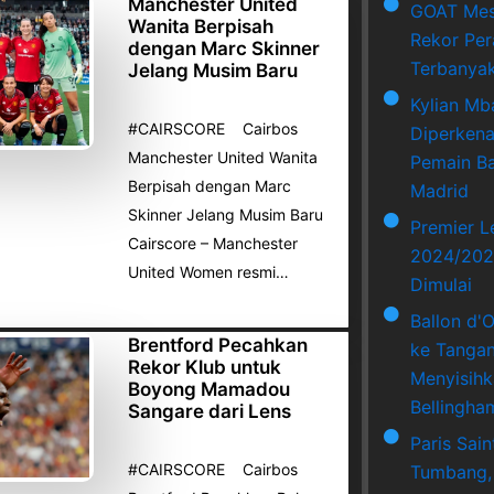
Manchester United
GOAT Mes
Wanita Berpisah
Rekor Per
dengan Marc Skinner
Terbanya
Jelang Musim Baru
Kylian Mb
#CAIRSCORE Cairbos
Diperkena
Manchester United Wanita
Pemain Ba
Berpisah dengan Marc
Madrid
Skinner Jelang Musim Baru
Premier 
Cairscore – Manchester
2024/202
United Women resmi…
Dimulai
Ballon d'
Brentford Pecahkan
ke Tangan
Rekor Klub untuk
Menyisihk
Boyong Mamadou
Bellingha
Sangare dari Lens
Paris Sai
#CAIRSCORE Cairbos
Tumbang,