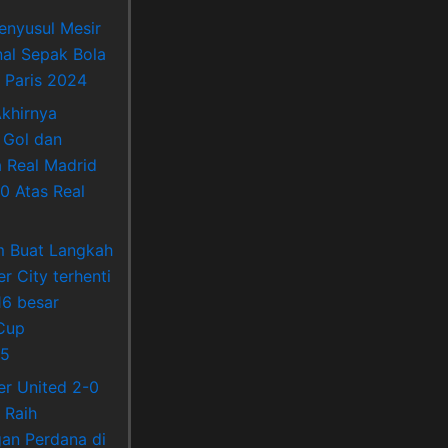
enyusul Mesir
nal Sepak Bola
 Paris 2024
khirnya
 Gol dan
Real Madrid
0 Atas Real
m Buat Langkah
r City terhenti
16 besar
Cup
5
r United 2-0
 Raih
an Perdana di