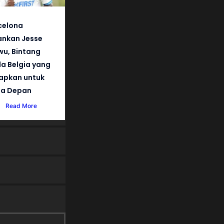
celona
nkan Jesse
wu, Bintang
a Belgia yang
iapkan untuk
a Depan
Read More