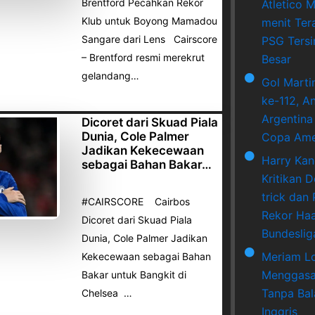
Brentford Pecahkan Rekor
Atletico M
Klub untuk Boyong Mamadou
menit Ter
Sangare dari Lens Cairscore
PSG Tersi
– Brentford resmi merekrut
Besar
gelandang…
Gol Marti
ke-112, A
Argentina
Dicoret dari Skuad Piala
Dunia, Cole Palmer
Copa Ame
Jadikan Kekecewaan
Harry Ka
sebagai Bahan Bakar…
Kritikan 
trick dan
#CAIRSCORE Cairbos
Rekor Haa
Dicoret dari Skuad Piala
Bundeslig
Dunia, Cole Palmer Jadikan
Meriam L
Kekecewaan sebagai Bahan
Menggasa
Bakar untuk Bangkit di
Tanpa Bala
Chelsea …
Inggris