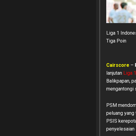
Liga 1 Indon
Tiga Poin
Cairscore
–
lanjutan
Liga 
Balikpapan, 
mengantongi s
PSM mendomina
peluang yang 
PSIS kerepota
penyelesaian 