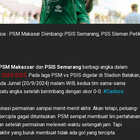
esia : PSM Makasar Diimbangi PSIS Semarang, PSS Sleman Peti
PSM Makassar
dan
PSIS Semarang
berbagi angka dalam
1 2024/2025
. Pada laga PSM vs PSIS digelar di Stadion Batakan,
pada Jumat (20/9/2024) malam WIB, kedua tim sama-sama
atu angka setelah berimbang dengan skor 0-0.
#Cairbos
si permainan sampai menit-menit akhir. Akan tetapi, peluang-
tercipta gagal dituntaskan. PSM sempat membuat lini pertahana
n setelah permainan melewati waktu setengah jam. Tapi
akhir yang buruk membuat tidak ada gol yang tercipta.