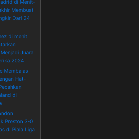
adrid di Menit-
akhir Membuat
ngkir Dari 24
nez di menit
ntarkan
 Menjadi Juara
rika 2024
ne Membalas
Dengan Hat-
 Pecahkan
land di
a
ondon
k Preston 3-0
s di Piala Liga