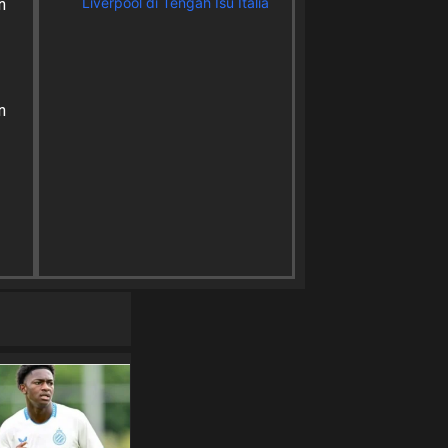
Liverpool di Tengah Isu Italia
n
n