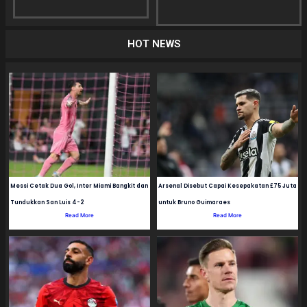
HOT NEWS
Messi Cetak Dua Gol, Inter Miami Bangkit dan
Arsenal Disebut Capai Kesepakatan £75 Juta
Tundukkan San Luis 4-2
untuk Bruno Guimaraes
Read More
Read More