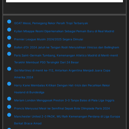
GOAT Messi, Pemegang Rekor Peraih Tropi Terbanyak
Kylian Mbappe Resmi Diperkenalkan Sebagai Pemain Baru di Real Madrid
Premier League Musim 2024/2025 Segera Dimulai
Ballon d'Or 2024 Jatuh ke Tangan Rodri Menyisihkan Vinicius dan Bellingham
Paris Saint-Germain Tumbang, Kemenangan Atletico Madrid di Menit-menit
Terakhir Membuat PSG Tersingkir Dari 24 Besar
Gol Martinez di menit ke-112, Antarkan Argentina Menjadi Juara Copa
Amerika 2024
Harry Kane Membalas Kritikan Dengan Hat-trick dan Pecahkan Rekor
Haaland di Bundesliga
Meriam London Menggasak Preston 3-0 Tanpa Balas di Piala Liga Inggris
Prancis Menyusul Mesir ke Semifinal Sepak Bola Olimpiade Paris 2024
Manchester United 2-0 PAOK, MU Raih Kemenangan Perdana di Liga Europa
Berkat Brace Amad