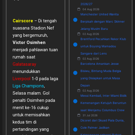
2026/27
04 Aug 2026
Manchester United Wanita
Cairscore
– Di tengah
Berpisah dengan Marc Skinner
suasana Stadion Nef
Jelang Musim Baru
02 Aug 2026
yang bergemuruh,
Brentford Pecahkan Rekor Klub
Victor Osimhen
untuk Boyong Mamadou
menjadi pahlawan tuan
Sangare dari Lens
rumah saat
02 Aug 2026
Galatasaray
Barcelona Amankan Jesse
menundukkan
Bisiwu, Bintang Muda Belgia
Liverpool
1-0 pada laga
yang Disiapkan untuk Masa
Liga Champions
,
Depan
02 Aug 2026
Selasa malam. Gol
Messi Kembali, Inter Miami Bidik
penalti Osimhen pada
Kemenangan Ketujuh Beruntun
menit ke-16 cukup
saat Menjamu Columbus Crew
untuk memisahkan
31 Jul 2026
Dicoret dari Skuad Piala Dunia,
kedua tim di
Cole Palmer Jadikan
pertandingan yang
Kekecewaan sebagai Bahan