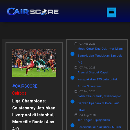
Skip
Menu
to
content
07 Aug 2026
Messi Cetak Dua Gol, Inter Miami
Bangkit dan Tundukkan San Luis
4-2
07 Aug 2026
Arsenal Disebut Capai
Kesepakatan £75 Juta untuk
#CAIRSCORE
Bruno Guimaraes
07 Aug 2026
Cairbos
Salah Tiba di Turki, Trabzonspor
Liga Champions:
Siapkan Upacara di Kota Laut
Galatasaray Jatuhkan
Hitam
Liverpool di Istanbul,
04 Aug 2026
Ter Stegen Dipinjamkan
Marseille Bantai Ajax
Barcelona ke Ajax untuk Musim
4-0