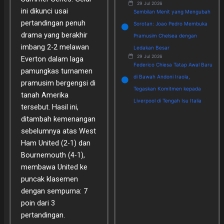
29 Jul 2026
ini dikunci usai
Sembilan Menit yang Mengubah
pertandingan penuh
Sorotan: Joao Pedro Membuka
drama yang berakhir
Pramusim Chelsea dengan
imbang 2-2 melawan
Ledakan Besar
29 Jul 2026
Everton dalam laga
Federico Chiesa Tatap Awal Baru
pamungkas turnamen
di Bawah Andoni Iraola,
pramusim bergengsi di
Tegaskan Komitmen kepada
tanah Amerika
Liverpool di Tengah Isu Italia
tersebut. Hasil ini,
ditambah kemenangan
sebelumnya atas West
Ham United (2-1) dan
Bournemouth (4-1),
membawa United ke
puncak klasemen
dengan sempurna: 7
poin dari 3
pertandingan.