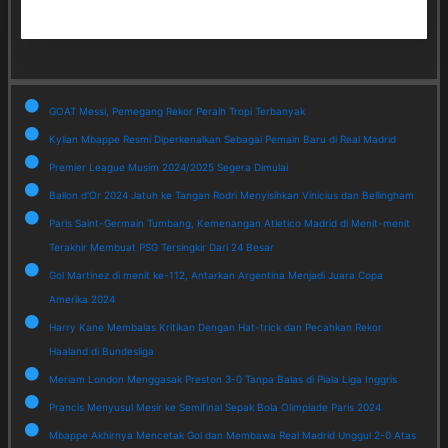
GOAT Messi, Pemegang Rekor Peraih Tropi Terbanyak
Kylian Mbappe Resmi Diperkenalkan Sebagai Pemain Baru di Real Madrid
Premier League Musim 2024/2025 Segera Dimulai
Ballon d'Or 2024 Jatuh ke Tangan Rodri Menyisihkan Vinicius dan Bellingham
Paris Saint-Germain Tumbang, Kemenangan Atletico Madrid di Menit-menit
Terakhir Membuat PSG Tersingkir Dari 24 Besar
Gol Martinez di menit ke-112, Antarkan Argentina Menjadi Juara Copa
Amerika 2024
Harry Kane Membalas Kritikan Dengan Hat-trick dan Pecahkan Rekor
Haaland di Bundesliga
Meriam London Menggasak Preston 3-0 Tanpa Balas di Piala Liga Inggris
Prancis Menyusul Mesir ke Semifinal Sepak Bola Olimpiade Paris 2024
Mbappe Akhirnya Mencetak Gol dan Membawa Real Madrid Unggul 2-0 Atas