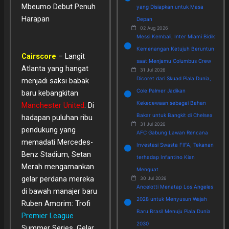
Mbeumo Debut Penuh
yang Disiapkan untuk Masa
Harapan
Depan
02 Aug 2026
Messi Kembali, Inter Miami Bidik
Kemenangan Ketujuh Beruntun
Cairscore
– Langit
saat Menjamu Columbus Crew
Atlanta yang hangat
31 Jul 2026
Dicoret dari Skuad Piala Dunia,
menjadi saksi babak
Cole Palmer Jadikan
baru kebangkitan
Kekecewaan sebagai Bahan
Manchester United
. Di
Bakar untuk Bangkit di Chelsea
hadapan puluhan ribu
31 Jul 2026
pendukung yang
AFC Gabung Lawan Rencana
memadati Mercedes-
Investasi Swasta FIFA, Tekanan
Benz Stadium, Setan
terhadap Infantino Kian
Merah mengamankan
Menguat
gelar perdana mereka
30 Jul 2026
Ancelotti Menatap Los Angeles
di bawah manajer baru
2028 untuk Menyusun Wajah
Ruben Amorim: Trofi
Baru Brasil Menuju Piala Dunia
Premier League
2030
Summer Series. Gelar