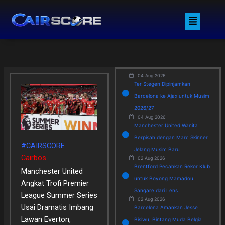
Skip
Menu
to
content
04 Aug 2026
Ter Stegen Dipinjamkan
Barcelona ke Ajax untuk Musim
2026/27
04 Aug 2026
Manchester United Wanita
Berpisah dengan Marc Skinner
#CAIRSCORE
Jelang Musim Baru
Cairbos
02 Aug 2026
Brentford Pecahkan Rekor Klub
Manchester United
untuk Boyong Mamadou
Angkat Trofi Premier
Sangare dari Lens
League Summer Series
02 Aug 2026
Usai Dramatis Imbang
Barcelona Amankan Jesse
Lawan Everton,
Bisiwu, Bintang Muda Belgia