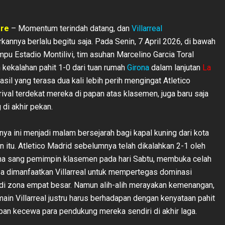
ore
– Momentum terindah datang, dan
Villarreal
annya berlalu begitu saja. Pada Senin, 7 April 2026, di bawah
mpu Estadio Montilivi, tim asuhan Marcelino Garcia Toral
kekalahan pahit 1-0 dari tuan rumah
Girona
dalam lanjutan
La
asil yang terasa dua kali lebih perih mengingat Atletico
rival terdekat mereka di papan atas klasemen, juga baru saja
di akhir pekan.
ya ini menjadi malam bersejarah bagi kapal kuning dari kota
n itu. Atletico Madrid sebelumnya telah dikalahkan 2-1 oleh
na sang pemimpin klasemen pada hari Sabtu, membuka celah
sa dimanfaatkan Villarreal untuk mempertegas dominasi
di zona empat besar. Namun alih-alih merayakan kemenangan,
ain Villarreal justru harus berhadapan dengan kenyataan pahit
pan kecewa para pendukung mereka sendiri di akhir laga.