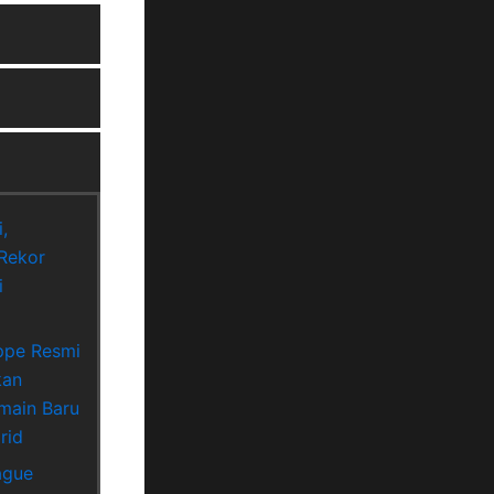
,
Rekor
i
ppe Resmi
kan
main Baru
rid
ague