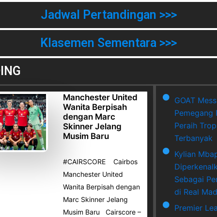
Jadwal Pertandingan >>>
Klasemen Sementara >>>
ING
Manchester United
GOAT Messi
Wanita Berpisah
Pemegang 
dengan Marc
Peraih Trop
Skinner Jelang
Musim Baru
Terbanyak
Kylian Mba
#CAIRSCORE Cairbos
Diperkenal
Manchester United
Sebagai Pe
Wanita Berpisah dengan
di Real Mad
Marc Skinner Jelang
Premier Le
Musim Baru Cairscore –