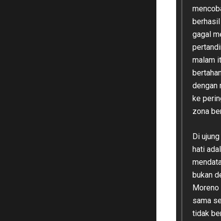
mencoba
berhasi
gagal m
pertand
malam it
bertaha
dengan 
ke perin
zona be
Di ujun
hati ada
mendata
bukan d
Moreno 
sama sep
tidak be