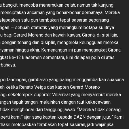
 bangkit, mencoba menemukan celah, namun tak kunjung
l menciptakan ancaman yang benar-benar berbahaya. Mereka
elepaskan satu pun tembakan tepat sasaran sepanjang
ingan — sebuah statistik yang merangkum betapa sulitnya
u bagi Gerard Moreno dan kawan-kawan. Girona, di sisi lain,
n dengan tenang dan disiplin, mengelola keunggulan mereka
nyaman hingga akhir. Kemenangan ini pun mengangkat Girona
gkat ke-12 klasemen sementara, kini delapan poin di atas
rbahaya.
g pertandingan, gambaran yang paling menggambarkan suasana
lah ketika Renato Veiga dan kapten Gerard Moreno
ngi sekelompok suporter Villarreal yang menyambut mereka
engan tepuk tangan, melainkan dengan raut kekecewaan.
tidak menghindar dari tanggung jawab. “Mereka tidak senang,
erti kami,” ujar sang kapten kepada DAZN dengan jujur. “Kami
rhasil melepaskan tembakan tepat sasaran, jadi wajar jika