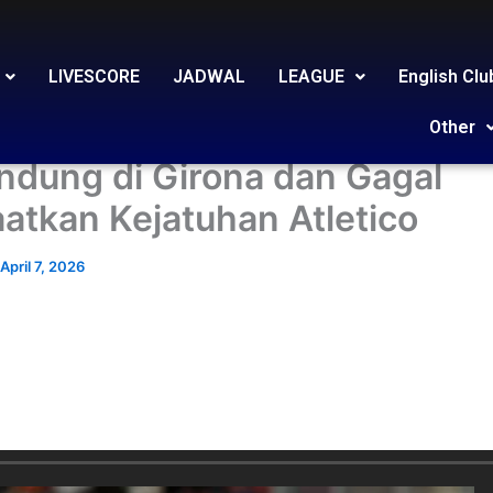
LIVESCORE
JADWAL
LEAGUE
English Clu
 Emas yang Terlewat: Villarr
Other
ndung di Girona dan Gagal
atkan Kejatuhan Atletico
April 7, 2026