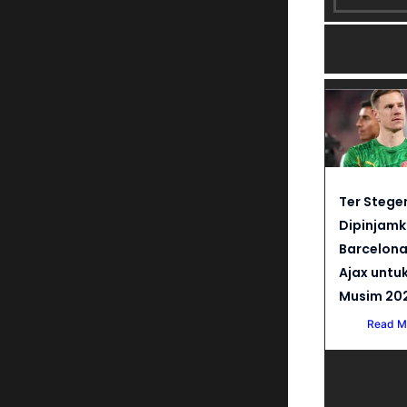
Ter Stege
Dipinjam
Barcelona
Ajax untu
Musim 20
Read M