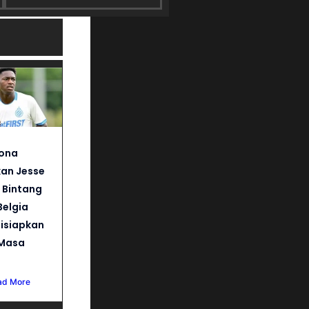
lona
an Jesse
, Bintang
elgia
isiapkan
 Masa
ad More