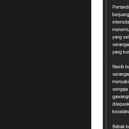
Pertandi
berjuan
intensit
menemuk
yang sel
serangan
yang ko
Nasib bu
serangan
menyakit
sengaja
gawangn
dilepask
kesalaha
Babak ke