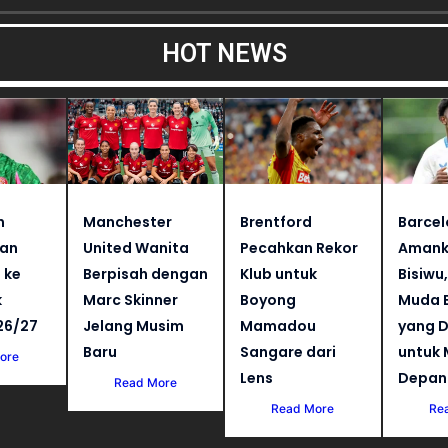
HOT NEWS
n
Manchester
Brentford
Barce
kan
United Wanita
Pecahkan Rekor
Amank
 ke
Berpisah dengan
Klub untuk
Bisiwu
k
Marc Skinner
Boyong
Muda B
26/27
Jelang Musim
Mamadou
yang D
Baru
Sangare dari
untuk
ore
Lens
Depan
Read More
Read More
Re