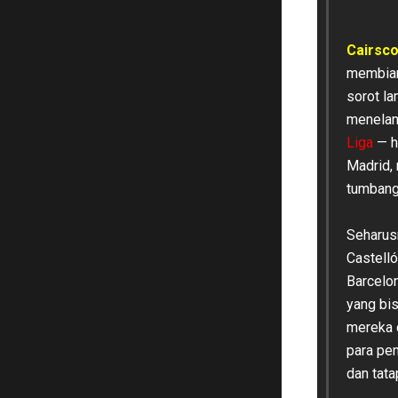
Cairsc
membiark
sorot la
menelan 
Liga
— h
Madrid, 
tumbang 
Seharusn
Castelló
Barcelo
yang bi
mereka 
para pem
dan tata