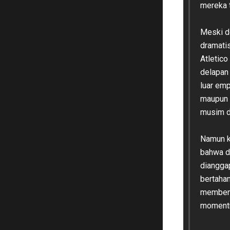
mereka 
Meski d
dramatis
Atletic
delapan 
luar emp
maupun 
musim d
Namun ke
bahwa d
diangga
bertahan
membena
momentu