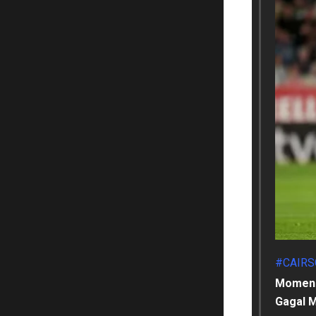
#CAIRS
Momen E
Gagal M