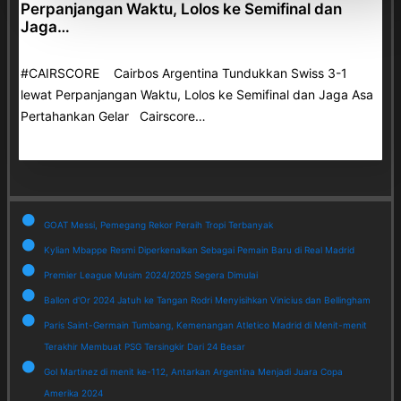
Perpanjangan Waktu, Lolos ke Semifinal dan
Jaga…
#CAIRSCORE Cairbos Argentina Tundukkan Swiss 3-1
lewat Perpanjangan Waktu, Lolos ke Semifinal dan Jaga Asa
Pertahankan Gelar Cairscore…
GOAT Messi, Pemegang Rekor Peraih Tropi Terbanyak
Kylian Mbappe Resmi Diperkenalkan Sebagai Pemain Baru di Real Madrid
Premier League Musim 2024/2025 Segera Dimulai
Ballon d'Or 2024 Jatuh ke Tangan Rodri Menyisihkan Vinicius dan Bellingham
Paris Saint-Germain Tumbang, Kemenangan Atletico Madrid di Menit-menit
Terakhir Membuat PSG Tersingkir Dari 24 Besar
Gol Martinez di menit ke-112, Antarkan Argentina Menjadi Juara Copa
Amerika 2024