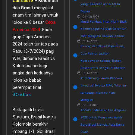
Cairscore
–
Kolombia
yang Disiapkan untuk Masa
dan
Brasil
menyusul
Depan
enam tim lainnya untuk
02 Aug 2026
Messi Kembali, Inter Miami Bidik
lolos ke 8 besar
Copa
Kemenangan Ketujuh Beruntun
America 2024
.
Fase
saat Menjamu Columbus Crew
grup Copa America
31 Jul 2026
2024 telah tuntas pada
Dicoret dari Skuad Piala Dunia,
Rabu (3/7/2024) pagi
Cole Palmer Jadikan
WIB, dimana Brasil vs
Kekecewaan sebagai Bahan
Kolombia berbagi
Bakar untuk Bangkit di Chelsea
angka dan keduanya
31 Jul 2026
AFC Gabung Lawan Rencana
lolos ke babak
Investasi Swasta FIFA, Tekanan
perempat final.
terhadap Infantino Kian
#Cairbos
Menguat
30 Jul 2026
Berlaga di Levi’s
Ancelotti Menatap Los Angeles
Stadium, Brasil kontra
2028 untuk Menyusun Wajah
Kolombia berakhir
Baru Brasil Menuju Piala Dunia
imbang 1-1. Gol Brasil
2030