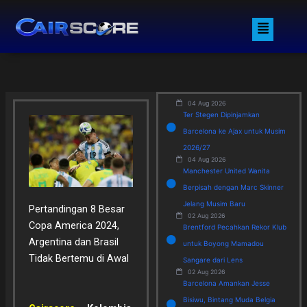
Skip
Menu
to
content
04 Aug 2026
Ter Stegen Dipinjamkan
Barcelona ke Ajax untuk Musim
2026/27
04 Aug 2026
Manchester United Wanita
Berpisah dengan Marc Skinner
Jelang Musim Baru
Pertandingan 8 Besar
02 Aug 2026
Copa America 2024,
Brentford Pecahkan Rekor Klub
Argentina dan Brasil
untuk Boyong Mamadou
Tidak Bertemu di Awal
Sangare dari Lens
02 Aug 2026
Barcelona Amankan Jesse
Bisiwu, Bintang Muda Belgia