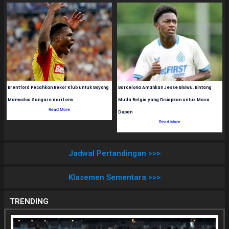
Brentford Pecahkan Rekor Klub untuk Boyong
Barcelona Amankan Jesse Bisiwu, Bintang
Mamadou Sangare dari Lens
Muda Belgia yang Disiapkan untuk Masa
Read More
Depan
Read More
Jadwal Pertandingan >>>
Klasemen Sementara >>>
TRENDING