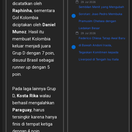
29 Jul 2026
dicatatkan oleh
Sembilan Menit yang Mengubah
Raphinha
, sementara
Sorotan: Joao Pedro Membuka
Gol Kolombia
Pramusim Chelsea dengan
diciptakan oleh
Daniel
Ledakan Besar
Munoz
. Hasil itu
29 Jul 2026
membuat Kolombia
Federico Chiesa Tatap Awal Baru
keluar menjadi juara
di Bawah Andoni Iraola,
Grup D dengan 7 poin,
Tegaskan Komitmen kepada
disusul Brasil sebagai
Liverpool di Tengah Isu Italia
runner up
dengan 5
poin.
Pada laga lainnya Grup
D,
Kosta Rika
walau
berhasil mengalahkan
Paraguay
, harus
tersingkir karena hanya
finis di tempat ketiga
dengan 4 poin.