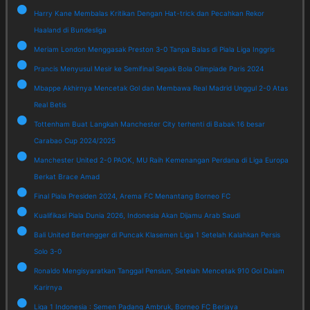
Harry Kane Membalas Kritikan Dengan Hat-trick dan Pecahkan Rekor
Haaland di Bundesliga
Meriam London Menggasak Preston 3-0 Tanpa Balas di Piala Liga Inggris
Prancis Menyusul Mesir ke Semifinal Sepak Bola Olimpiade Paris 2024
Mbappe Akhirnya Mencetak Gol dan Membawa Real Madrid Unggul 2-0 Atas
Real Betis
Tottenham Buat Langkah Manchester City terhenti di Babak 16 besar
Carabao Cup 2024/2025
Manchester United 2-0 PAOK, MU Raih Kemenangan Perdana di Liga Europa
Berkat Brace Amad
Final Piala Presiden 2024, Arema FC Menantang Borneo FC
Kualifikasi Piala Dunia 2026, Indonesia Akan Dijamu Arab Saudi
Bali United Bertengger di Puncak Klasemen Liga 1 Setelah Kalahkan Persis
Solo 3-0
Ronaldo Mengisyaratkan Tanggal Pensiun, Setelah Mencetak 910 Gol Dalam
Karirnya
Liga 1 Indonesia : Semen Padang Ambruk, Borneo FC Berjaya