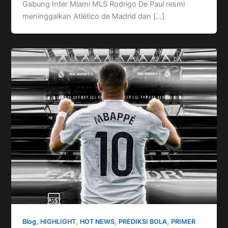
Gabung Inter Miami MLS Rodrigo De Paul resmi
meninggalkan Atlético de Madrid dan […]
,
,
,
,
Blog
HIGHLIGHT
HOT NEWS
PREDIKSI BOLA
PRIMER