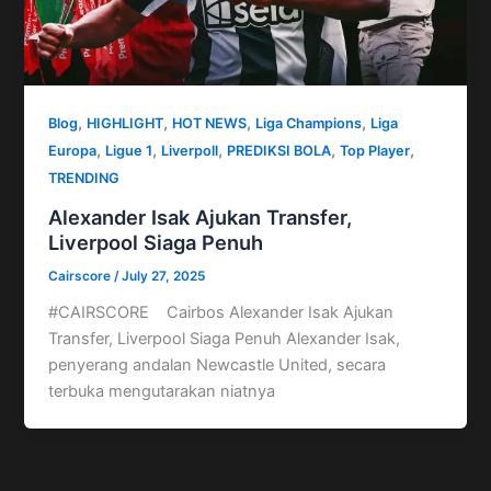
,
,
,
,
Blog
HIGHLIGHT
HOT NEWS
Liga Champions
Liga
,
,
,
,
,
Europa
Ligue 1
Liverpoll
PREDIKSI BOLA
Top Player
TRENDING
Alexander Isak Ajukan Transfer,
Liverpool Siaga Penuh
Cairscore
/
July 27, 2025
#CAIRSCORE Cairbos Alexander Isak Ajukan
Transfer, Liverpool Siaga Penuh Alexander Isak,
penyerang andalan Newcastle United, secara
terbuka mengutarakan niatnya