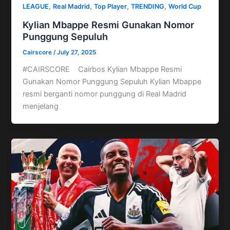
,
,
,
,
LEAGUE
Real Madrid
Top Player
TRENDING
World Cup
Kylian Mbappe Resmi Gunakan Nomor
Punggung Sepuluh
Cairscore
/
July 27, 2025
#CAIRSCORE Cairbos Kylian Mbappe Resmi
Gunakan Nomor Punggung Sepuluh Kylian Mbappe
resmi berganti nomor punggung di Real Madrid
menjelang