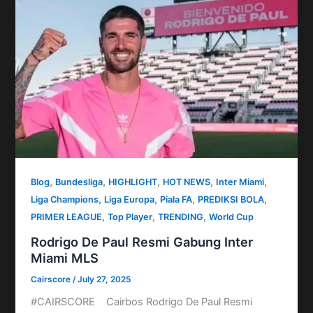
,
,
,
,
,
Blog
Bundesliga
HIGHLIGHT
HOT NEWS
Inter Miami
,
,
,
,
Liga Champions
Liga Europa
Piala FA
PREDIKSI BOLA
,
,
,
PRIMER LEAGUE
Top Player
TRENDING
World Cup
Rodrigo De Paul Resmi Gabung Inter
Miami MLS
Cairscore
/
July 27, 2025
#CAIRSCORE Cairbos Rodrigo De Paul Resmi