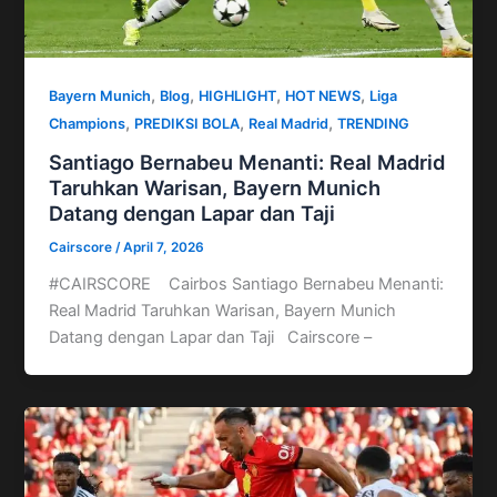
,
,
,
,
Bayern Munich
Blog
HIGHLIGHT
HOT NEWS
Liga
,
,
,
Champions
PREDIKSI BOLA
Real Madrid
TRENDING
Santiago Bernabeu Menanti: Real Madrid
Taruhkan Warisan, Bayern Munich
Datang dengan Lapar dan Taji
Cairscore
/
April 7, 2026
#CAIRSCORE Cairbos Santiago Bernabeu Menanti:
Real Madrid Taruhkan Warisan, Bayern Munich
Datang dengan Lapar dan Taji Cairscore –