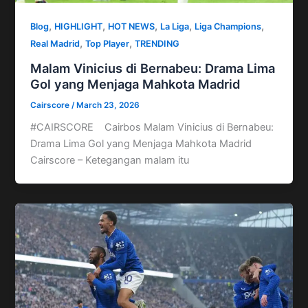
,
,
,
,
,
Blog
HIGHLIGHT
HOT NEWS
La Liga
Liga Champions
,
,
Real Madrid
Top Player
TRENDING
Malam Vinicius di Bernabeu: Drama Lima
Gol yang Menjaga Mahkota Madrid
Cairscore
/
March 23, 2026
#CAIRSCORE Cairbos Malam Vinicius di Bernabeu:
Drama Lima Gol yang Menjaga Mahkota Madrid
Cairscore – Ketegangan malam itu