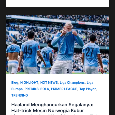
,
,
,
,
Blog
HIGHLIGHT
HOT NEWS
Liga Champions
Liga
,
,
,
,
Europa
PREDIKSI BOLA
PRIMER LEAGUE
Top Player
TRENDING
Haaland Menghancurkan Segalanya:
Hat-trick Mesin Norwegia Kubur