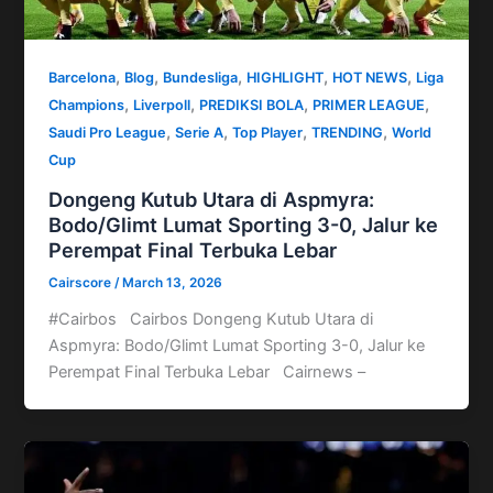
,
,
,
,
,
Barcelona
Blog
Bundesliga
HIGHLIGHT
HOT NEWS
Liga
,
,
,
,
Champions
Liverpoll
PREDIKSI BOLA
PRIMER LEAGUE
,
,
,
,
Saudi Pro League
Serie A
Top Player
TRENDING
World
Cup
Dongeng Kutub Utara di Aspmyra:
Bodo/Glimt Lumat Sporting 3-0, Jalur ke
Perempat Final Terbuka Lebar
Cairscore
/
March 13, 2026
#Cairbos Cairbos Dongeng Kutub Utara di
Aspmyra: Bodo/Glimt Lumat Sporting 3-0, Jalur ke
Perempat Final Terbuka Lebar Cairnews –