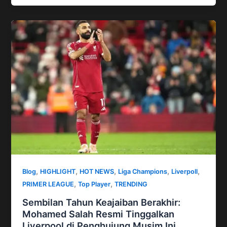
,
,
,
,
,
Blog
HIGHLIGHT
HOT NEWS
Liga Champions
Liverpoll
,
,
PRIMER LEAGUE
Top Player
TRENDING
Sembilan Tahun Keajaiban Berakhir:
Mohamed Salah Resmi Tinggalkan
Liverpool di Penghujung Musim Ini