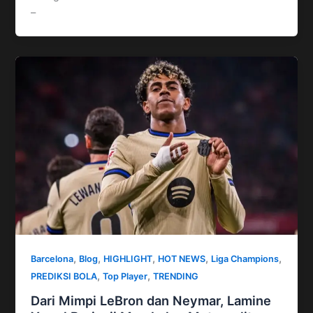
–
,
,
,
,
,
Barcelona
Blog
HIGHLIGHT
HOT NEWS
Liga Champions
,
,
PREDIKSI BOLA
Top Player
TRENDING
Dari Mimpi LeBron dan Neymar, Lamine