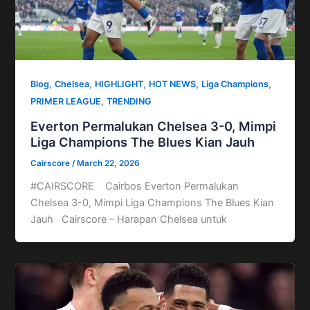
,
,
,
,
,
Blog
Chelsea
HIGHLIGHT
HOT NEWS
Liga Champions
,
PRIMER LEAGUE
TRENDING
Everton Permalukan Chelsea 3-0, Mimpi
Liga Champions The Blues Kian Jauh
Cairscore
/
March 22, 2026
#CAIRSCORE Cairbos Everton Permalukan
Chelsea 3-0, Mimpi Liga Champions The Blues Kian
Jauh Cairscore – Harapan Chelsea untuk