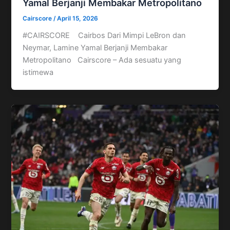
Yamal Berjanji Membakar Metropolitano
Cairscore
/
April 15, 2026
#CAIRSCORE Cairbos Dari Mimpi LeBron dan
Neymar, Lamine Yamal Berjanji Membakar
Metropolitano Cairscore – Ada sesuatu yang
istimewa