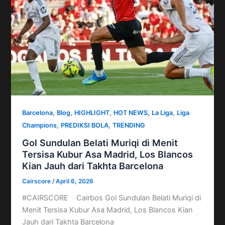
,
,
,
,
,
Barcelona
Blog
HIGHLIGHT
HOT NEWS
La Liga
Liga
,
,
Champions
PREDIKSI BOLA
TRENDING
Gol Sundulan Belati Muriqi di Menit
Tersisa Kubur Asa Madrid, Los Blancos
Kian Jauh dari Takhta Barcelona
Cairscore
/
April 6, 2026
#CAIRSCORE Cairbos Gol Sundulan Belati Muriqi di
Menit Tersisa Kubur Asa Madrid, Los Blancos Kian
Jauh dari Takhta Barcelona