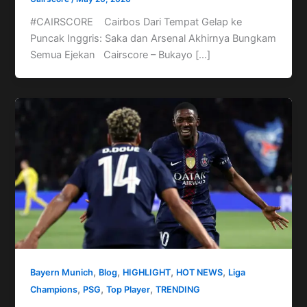
#CAIRSCORE Cairbos Dari Tempat Gelap ke
Puncak Inggris: Saka dan Arsenal Akhirnya Bungkam
Semua Ejekan Cairscore – Bukayo […]
,
,
,
,
Bayern Munich
Blog
HIGHLIGHT
HOT NEWS
Liga
,
,
,
Champions
PSG
Top Player
TRENDING