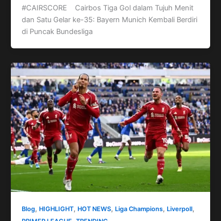
#CAIRSCORE Cairbos Tiga Gol dalam Tujuh Menit
dan Satu Gelar ke-35: Bayern Munich Kembali Berdiri
di Puncak Bundesliga
,
,
,
,
,
Blog
HIGHLIGHT
HOT NEWS
Liga Champions
Liverpoll
,