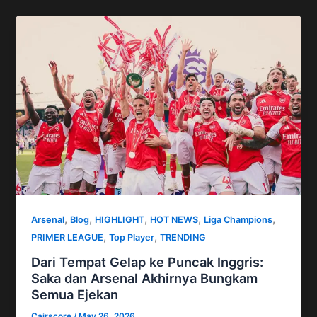
,
,
,
,
,
Arsenal
Blog
HIGHLIGHT
HOT NEWS
Liga Champions
,
,
PRIMER LEAGUE
Top Player
TRENDING
Dari Tempat Gelap ke Puncak Inggris:
Saka dan Arsenal Akhirnya Bungkam
Semua Ejekan
Cairscore
/
May 26, 2026