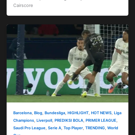
Cairscore
,
,
,
,
,
Barcelona
Blog
Bundesliga
HIGHLIGHT
HOT NEWS
Liga
,
,
,
,
Champions
Liverpoll
PREDIKSI BOLA
PRIMER LEAGUE
,
,
,
,
Saudi Pro League
Serie A
Top Player
TRENDING
World