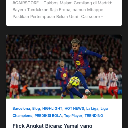
#CAIRSCORE Cairbos Malam Gemilang di Madrid:
Bayern Tundukkan Raja Eropa, namun Mbappe
Pastikan Pertempuran Belum Usai Cairscore –
,
,
,
,
,
Barcelona
Blog
HIGHLIGHT
HOT NEWS
La Liga
Liga
,
,
,
Champions
PREDIKSI BOLA
Top Player
TRENDING
Flick Angkat Bicara: Yamal yang