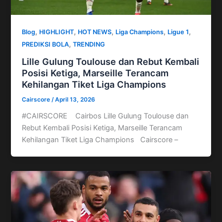
,
,
,
,
,
Blog
HIGHLIGHT
HOT NEWS
Liga Champions
Ligue 1
,
PREDIKSI BOLA
TRENDING
Lille Gulung Toulouse dan Rebut Kembali
Posisi Ketiga, Marseille Terancam
Kehilangan Tiket Liga Champions
Cairscore
/
April 13, 2026
#CAIRSCORE Cairbos Lille Gulung Toulouse dan
Rebut Kembali Posisi Ketiga, Marseille Terancam
Kehilangan Tiket Liga Champions Cairscore –