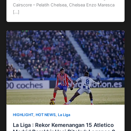
Cairscore – Pelatih Chelsea, Chelsea Enzo Maresca
[…]
,
,
HIGHLIGHT
HOT NEWS
La Liga
La Liga : Rekor Kemenangan 15 Atletico