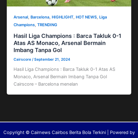
,
,
,
,
Arsenal
Barcelona
HIGHLIGHT
HOT NEWS
Liga
,
Champions
TRENDING
Hasil Liga Champions : Barca Takluk 0-1
Atas AS Monaco, Arsenal Bermain
Imbang Tanpa Gol
Cairscore
/
September 21, 2024
Hasil Liga Champions : Barca Takluk 0-1 Atas AS
Monaco, Arsenal Bermain Imbang Tanpa Gol
Cairscore – Barcelona menelan
Copyright © Cairnews Cairbos Berita Bola Terkini | Powered by