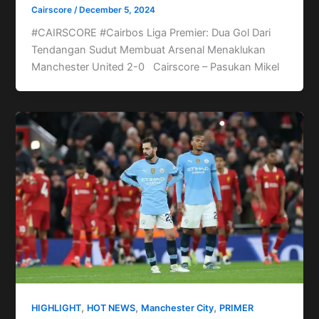
Cairscore
/
December 5, 2024
#CAIRSCORE #Cairbos Liga Premier: Dua Gol Dari
Tendangan Sudut Membuat Arsenal Menaklukan
Manchester United 2-0 Cairscore – Pasukan Mikel
,
,
,
HIGHLIGHT
HOT NEWS
Manchester City
PRIMER