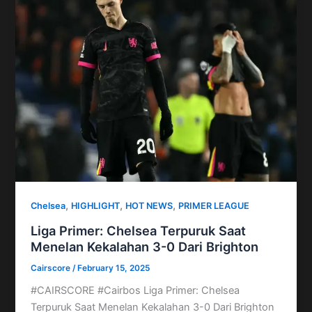
,
,
,
Chelsea
HIGHLIGHT
HOT NEWS
PRIMER LEAGUE
Liga Primer: Chelsea Terpuruk Saat
Menelan Kekalahan 3-0 Dari Brighton
Cairscore
/
February 15, 2025
#CAIRSCORE #Cairbos Liga Primer: Chelsea
Terpuruk Saat Menelan Kekalahan 3-0 Dari Brighton