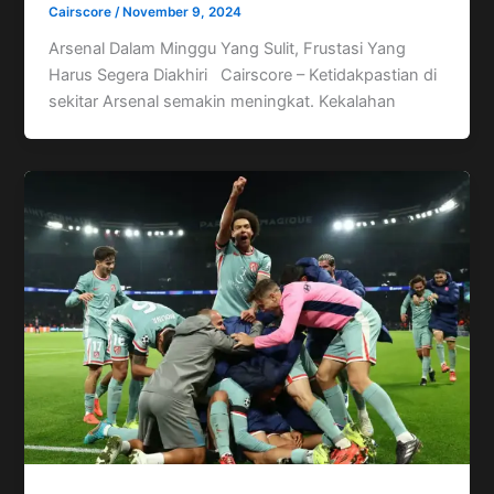
Cairscore
/
November 9, 2024
Arsenal Dalam Minggu Yang Sulit, Frustasi Yang
Harus Segera Diakhiri Cairscore – Ketidakpastian di
sekitar Arsenal semakin meningkat. Kekalahan