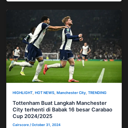
,
,
,
HIGHLIGHT
HOT NEWS
Manchester City
TRENDING
Tottenham Buat Langkah Manchester
City terhenti di Babak 16 besar Carabao
Cup 2024/2025
Cairscore
/
October 31, 2024