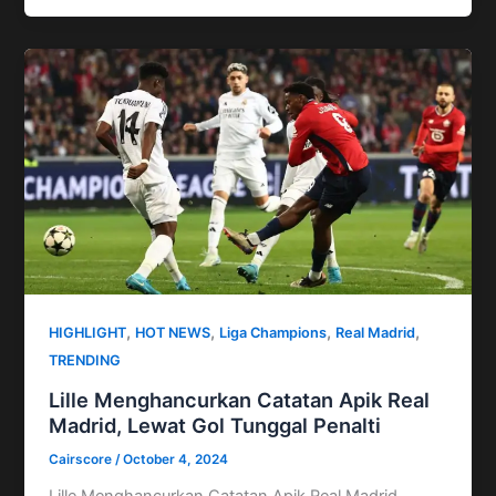
,
,
,
,
HIGHLIGHT
HOT NEWS
Liga Champions
Real Madrid
TRENDING
Lille Menghancurkan Catatan Apik Real
Madrid, Lewat Gol Tunggal Penalti
Cairscore
/
October 4, 2024
Lille Menghancurkan Catatan Apik Real Madrid,