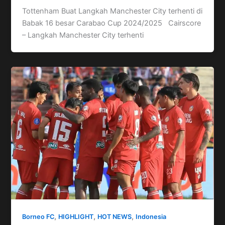
Tottenham Buat Langkah Manchester City terhenti di
Babak 16 besar Carabao Cup 2024/2025 Cairscore
– Langkah Manchester City terhenti
,
,
,
Borneo FC
HIGHLIGHT
HOT NEWS
Indonesia