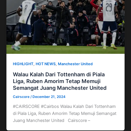
,
,
HIGHLIGHT
HOT NEWS
Manchester United
Walau Kalah Dari Tottenham di Piala
Liga, Ruben Amorim Tetap Memuji
Semangat Juang Manchester United
Cairscore
/
December 21, 2024
#CAIRSCORE #Cairbos Walau Kalah Dari Tottenham
di Piala Liga, Ruben Amorim Tetap Memuji Semangat
Juang Manchester United Cairscore –