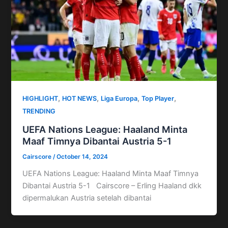
,
,
,
,
HIGHLIGHT
HOT NEWS
Liga Europa
Top Player
TRENDING
UEFA Nations League: Haaland Minta
Maaf Timnya Dibantai Austria 5-1
Cairscore
/
October 14, 2024
UEFA Nations League: Haaland Minta Maaf Timnya
Dibantai Austria 5-1 Cairscore – Erling Haaland dkk
dipermalukan Austria setelah dibantai