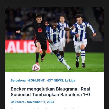
,
,
,
Barcelona
HIGHLIGHT
HOT NEWS
La Liga
Becker mengejutkan Blaugrana , Real
Sociedad Tumbangkan Barcelona 1-0
Cairscore
/
November 11, 2024