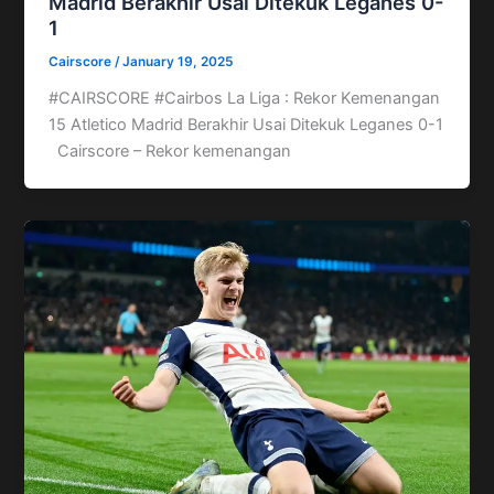
Madrid Berakhir Usai Ditekuk Leganes 0-
1
Cairscore
/
January 19, 2025
#CAIRSCORE #Cairbos La Liga : Rekor Kemenangan
15 Atletico Madrid Berakhir Usai Ditekuk Leganes 0-1
Cairscore – Rekor kemenangan