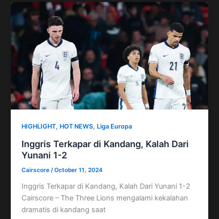
,
,
HIGHLIGHT
HOT NEWS
Liga Europa
Inggris Terkapar di Kandang, Kalah Dari
Yunani 1-2
Cairscore
/
October 11, 2024
Inggris Terkapar di Kandang, Kalah Dari Yunani 1-2
Cairscore – The Three Lions mengalami kekalahan
dramatis di kandang saat