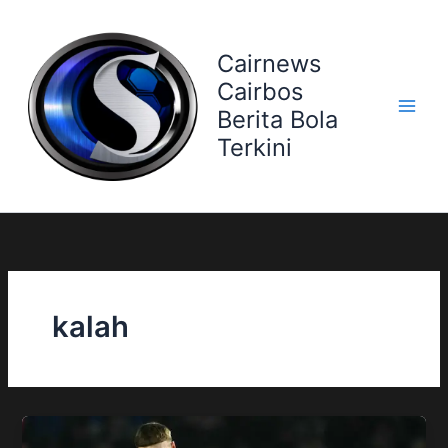
Skip
to
Cairnews
content
Cairbos
Berita Bola
Terkini
kalah