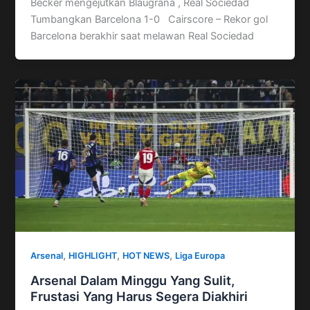
Becker mengejutkan Blaugrana , Real Sociedad
Tumbangkan Barcelona 1-0 Cairscore – Rekor gol
Barcelona berakhir saat melawan Real Sociedad
,
,
,
Arsenal
HIGHLIGHT
HOT NEWS
Liga Europa
Arsenal Dalam Minggu Yang Sulit,
Frustasi Yang Harus Segera Diakhiri