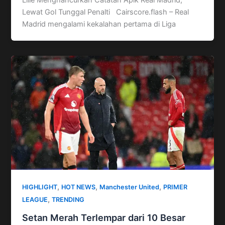
Lewat Gol Tunggal Penalti Cairscore.flash – Real
Madrid mengalami kekalahan pertama di Liga
,
,
,
HIGHLIGHT
HOT NEWS
Manchester United
PRIMER
,
LEAGUE
TRENDING
Setan Merah Terlempar dari 10 Besar