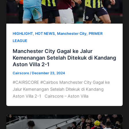
,
,
,
HIGHLIGHT
HOT NEWS
Manchester City
PRIMER
LEAGUE
Manchester City Gagal ke Jalur
Kemenangan Setelah Ditekuk di Kandang
Aston Villa 2-1
Cairscore
/
December 23, 2024
#CAIRSCORE #Cairbos Manchester City Gagal ke
Jalur Kemenangan Setelah Ditekuk di Kandang
Aston Villa 2-1 Cairscore – Aston Villa