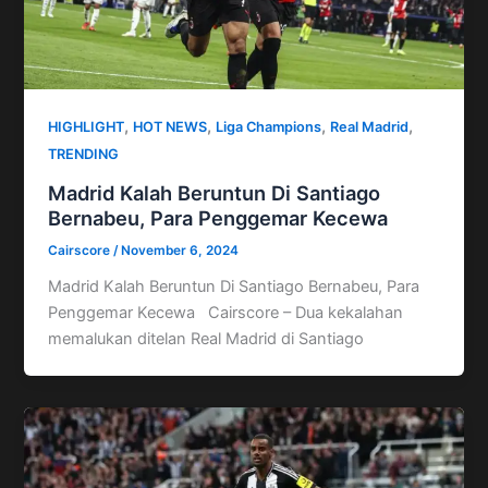
,
,
,
,
HIGHLIGHT
HOT NEWS
Liga Champions
Real Madrid
TRENDING
Madrid Kalah Beruntun Di Santiago
Bernabeu, Para Penggemar Kecewa
Cairscore
/
November 6, 2024
Madrid Kalah Beruntun Di Santiago Bernabeu, Para
Penggemar Kecewa Cairscore – Dua kekalahan
memalukan ditelan Real Madrid di Santiago