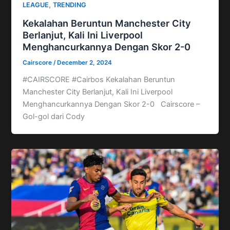
,
LEAGUE
TRENDING
Kekalahan Beruntun Manchester City
Berlanjut, Kali Ini Liverpool
Menghancurkannya Dengan Skor 2-0
Cairscore
/
December 2, 2024
#CAIRSCORE #Cairbos Kekalahan Beruntun
Manchester City Berlanjut, Kali Ini Liverpool
Menghancurkannya Dengan Skor 2-0 Cairscore –
Gol-gol dari Cody