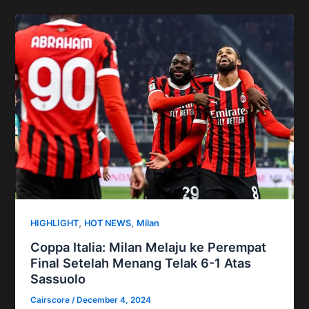
,
,
HIGHLIGHT
HOT NEWS
Milan
Coppa Italia: Milan Melaju ke Perempat
Final Setelah Menang Telak 6-1 Atas
Sassuolo
Cairscore
/
December 4, 2024