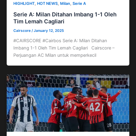
,
,
,
HIGHLIGHT
HOT NEWS
Milan
Serie A
Serie A: Milan Ditahan Imbang 1-1 Oleh
Tim Lemah Cagliari
Cairscore
/
January 12, 2025
#CAIRSCORE #Cairbos Serie A: Milan Ditahan
Imbang 1-1 Oleh Tim Lemah Cagliari Cairscore –
Perjuangan AC Milan untuk memperkecil