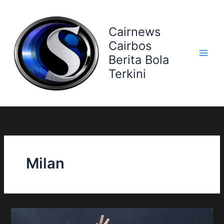
Skip
to
Cairnews
content
Cairbos
Berita Bola
Terkini
Milan