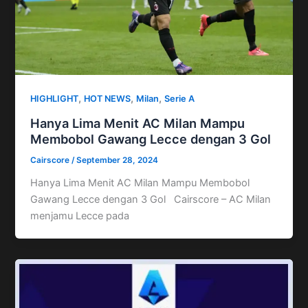
,
,
,
HIGHLIGHT
HOT NEWS
Milan
Serie A
Hanya Lima Menit AC Milan Mampu
Membobol Gawang Lecce dengan 3 Gol
Cairscore
/
September 28, 2024
Hanya Lima Menit AC Milan Mampu Membobol
Gawang Lecce dengan 3 Gol Cairscore – AC Milan
menjamu Lecce pada