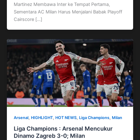
Martinez Membawa Inter ke Tempat Pertama,
Sementara AC Milan Harus Menjalani Babak Playoff
Cairscore […]
,
,
,
,
Arsenal
HIGHLIGHT
HOT NEWS
Liga Champions
Milan
Liga Champions : Arsenal Mencukur
Dinamo Zagreb 3-0; Milan