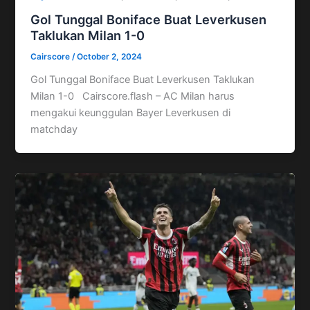
Gol Tunggal Boniface Buat Leverkusen
Taklukan Milan 1-0
Cairscore
/
October 2, 2024
Gol Tunggal Boniface Buat Leverkusen Taklukan
Milan 1-0 Cairscore.flash – AC Milan harus
mengakui keunggulan Bayer Leverkusen di
matchday