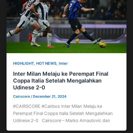
,
,
HIGHLIGHT
HOT NEWS
Inter
Inter Milan Melaju ke Perempat Final
Coppa Italia Setelah Mengalahkan
Udinese 2-0
Cairscore
/
December 21, 2024
#CAIRSCORE #Cairbos Inter Milan Melaju ke
Perempat Final Coppa Italia Setelah Mengalahkan
Udinese 2-0 Cairscore – Marko Arnautovic dan