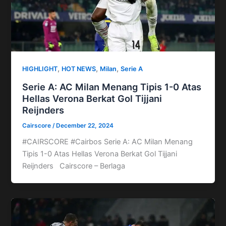
,
,
,
HIGHLIGHT
HOT NEWS
Milan
Serie A
Serie A: AC Milan Menang Tipis 1-0 Atas
Hellas Verona Berkat Gol Tijjani
Reijnders
Cairscore
/
December 22, 2024
#CAIRSCORE #Cairbos Serie A: AC Milan Menang
Tipis 1-0 Atas Hellas Verona Berkat Gol Tijjani
Reijnders Cairscore – Berlaga