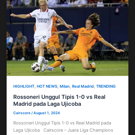
,
,
,
,
HIGHLIGHT
HOT NEWS
Milan
Real Madrid
TRENDING
Rossoneri Unggul Tipis 1-0 vs Real
Madrid pada Laga Ujicoba
Cairscore
/
August 1, 2024
Rossoneri Unggul Tipis 1-0 vs Real Madrid pada
Laga Ujicoba Cairscore – Juara Liga Champions