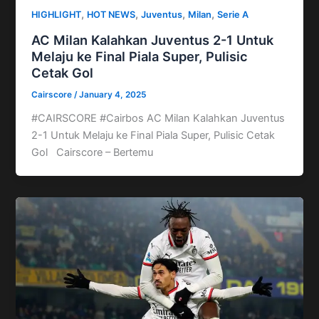
,
,
,
,
HIGHLIGHT
HOT NEWS
Juventus
Milan
Serie A
AC Milan Kalahkan Juventus 2-1 Untuk
Melaju ke Final Piala Super, Pulisic
Cetak Gol
Cairscore
/
January 4, 2025
#CAIRSCORE #Cairbos AC Milan Kalahkan Juventus
2-1 Untuk Melaju ke Final Piala Super, Pulisic Cetak
Gol Cairscore – Bertemu