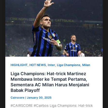
,
,
,
,
HIGHLIGHT
HOT NEWS
Inter
Liga Champions
Milan
Liga Champions: Hat-trick Martinez
Membawa Inter ke Tempat Pertama,
Sementara AC Milan Harus Menjalani
Babak Playoff
Cairscore
/
January 30, 2025
#CAIRSCORE #Cairbos Liga Champions: Hat-trick