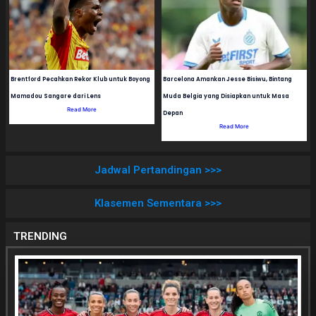
Brentford Pecahkan Rekor Klub untuk Boyong
Barcelona Amankan Jesse Bisiwu, Bintang
Mamadou Sangare dari Lens
Muda Belgia yang Disiapkan untuk Masa
Read More
Depan
Read More
Jadwal Pertandingan >>>
Klasemen Sementara >>>
TRENDING