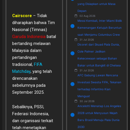
yang Disiapkan untuk Masa
Depan
Cairscore
– Tidak
02 Aug 2026
Messi Kembali, Inter Miami Bidik
diharapkan bahwa Tim
Kemenangan Ketujuh Beruntun
Nasional (Timnas)
saat Menjamu Columbus Crew
Garuda Indonesia
batal
31 Jul 2026
bertanding melawan
Dicoret dari Skuad Piala Dunia,
Malaysia dalam
Cole Palmer Jadikan
pertandingan
Kekecewaan sebagai Bahan
tradisional,
FIFA
Bakar untuk Bangkit di Chelsea
Matchday
, yang telah
31 Jul 2026
AFC Gabung Lawan Rencana
direncanakan
Investasi Swasta FIFA, Tekanan
sebelumnya pada
terhadap Infantino Kian
September 2025.
Menguat
30 Jul 2026
Sebaliknya, PSSI,
Ancelotti Menatap Los Angeles
Federasi Indonesia,
2028 untuk Menyusun Wajah
dan organisasi terkait
Baru Brasil Menuju Piala Dunia
telah menetapkan
2030