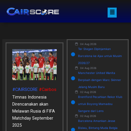
Skip
Menu
to
content
04 Aug 2026
Ter Stegen Dipinjamkan
Barcelona ke Ajax untuk Musim
2026/27
04 Aug 2026
Manchester United Wanita
Berpisah dengan Marc Skinner
Jelang Musim Baru
#CAIRSCORE
#Cairbos
02 Aug 2026
Timnas Indonesia
Brentford Pecahkan Rekor Klub
Direncanakan akan
untuk Boyong Mamadou
Melawan Rusia di FIFA
Sangare dari Lens
02 Aug 2026
Matchday September
Barcelona Amankan Jesse
2025
Bisiwu, Bintang Muda Belgia