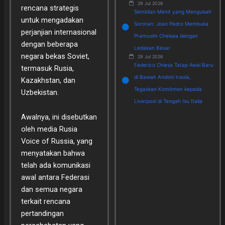
29 Jul 2026
rencana strategis
Sembilan Menit yang Mengubah
untuk mengadakan
Sorotan: Joao Pedro Membuka
perjanjian internasional
Pramusim Chelsea dengan
dengan beberapa
Ledakan Besar
negara bekas Soviet,
29 Jul 2026
Federico Chiesa Tatap Awal Baru
termasuk Rusia,
di Bawah Andoni Iraola,
Kazakhstan, dan
Tegaskan Komitmen kepada
Uzbekistan.
Liverpool di Tengah Isu Italia
Awalnya, ini disebutkan
oleh media Rusia
Voice of Russia, yang
menyatakan bahwa
telah ada komunikasi
awal antara Federasi
dan semua negara
terkait rencana
pertandingan