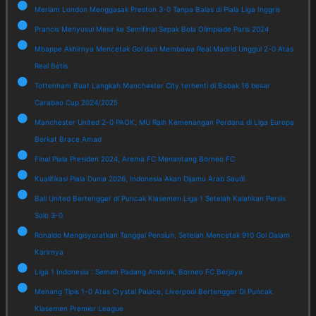
Meriam London Menggasak Preston 3-0 Tanpa Balas di Piala Liga Inggris
Prancis Menyusul Mesir ke Semifinal Sepak Bola Olimpiade Paris 2024
Mbappe Akhirnya Mencetak Gol dan Membawa Real Madrid Unggul 2-0 Atas
Real Betis
Tottenham Buat Langkah Manchester City terhenti di Babak 16 besar
Carabao Cup 2024/2025
Manchester United 2-0 PAOK, MU Raih Kemenangan Perdana di Liga Europa
Berkat Brace Amad
Final Piala Presiden 2024, Arema FC Menantang Borneo FC
Kualifikasi Piala Dunia 2026, Indonesia Akan Dijamu Arab Saudi
Bali United Bertengger di Puncak Klasemen Liga 1 Setelah Kalahkan Persis
Solo 3-0
Ronaldo Mengisyaratkan Tanggal Pensiun, Setelah Mencetak 910 Gol Dalam
Karirnya
Liga 1 Indonesia : Semen Padang Ambruk, Borneo FC Berjaya
Menang Tipis 1-0 Atas Crystal Palace, Liverpool Bertengger Di Puncak
Klasemen Premier League