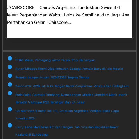
#CAIRSCORE Cairbos Argentina Tundukkan Swiss 3-1
lewat Perpanjangan Waktu, Lolos ke Semifinal dan Jaga Asa
Pertahankan Gelar Cairscore…
GOAT Messi, Pemegang Rekor Peraih Tropi Terbanyak
Kylian Mbappe Resmi Diperkenalkan Sebagai Pemain Baru di Real Madrid
Premier League Musim 2024/2025 Segera Dimulai
Ballon d'Or 2024 Jatuh ke Tangan Rodri Menyisihkan Vinicius dan Bellingham
Paris Saint-Germain Tumbang, Kemenangan Atletico Madrid di Menit-menit
Terakhir Membuat PSG Tersingkir Dari 24 Besar
Gol Martinez di menit ke-112, Antarkan Argentina Menjadi Juara Copa
Amerika 2024
Harry Kane Membalas Kritikan Dengan Hat-trick dan Pecahkan Rekor
Haaland di Bundesliga