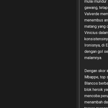
mulai mundur
gawang, tetap
Valverde meme
menembus ant
matang yang di
Vinicius dalam
konsistensiny
Ironisnya, di
dengan gol se
malamnya.
Dengan skor i
Mbappe, top s
Blancos berba
blok heroik 
mencoba perun
menambah daft