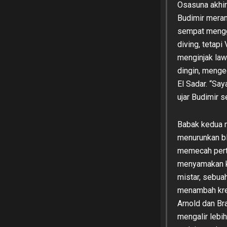
Osasuna akhir
Budimir meran
sempat mengg
diving, tetap
menginjak law
dingin, meng
El Sadar. “Say
ujar Budimir 
Babak kedua 
menurunkan bl
memecah perta
menyamakan k
mistar, sebua
menambah kre
Arnold dan B
mengalir lebi