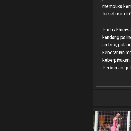
membuka kemun
tergelincir di
Pada akhirnya
kandang palin
ambisi, pulan
keberanian m
keberpihakan 
Perburuan gela