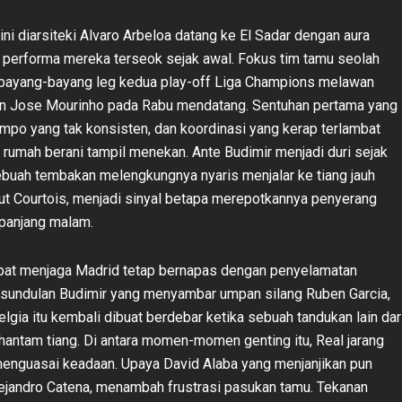
ni diarsiteki Alvaro Arbeloa datang ke El Sadar dengan aura
n performa mereka terseok sejak awal. Fokus tim tamu seolah
 bayang-bayang leg kedua play-off Liga Champions melawan
an Jose Mourinho pada Rabu mendatang. Sentuhan pertama yang
tempo yang tak konsisten, dan koordinasi yang kerap terlambat
rumah berani tampil menekan. Ante Budimir menjadi duri sejak
ebuah tembakan melengkungnya nyaris menjalar ke tiang jauh
t Courtois, menjadi sinyal betapa merepotkannya penyerang
epanjang malam.
pat menjaga Madrid tetap bernapas dengan penyelamatan
 sundulan Budimir yang menyambar umpan silang Ruben Garcia,
lgia itu kembali dibuat berdebar ketika sebuah tandukan lain dar
antam tiang. Di antara momen-momen genting itu, Real jarang
enguasai keadaan. Upaya David Alaba yang menjanjikan pun
lejandro Catena, menambah frustrasi pasukan tamu. Tekanan