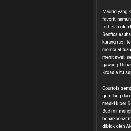
Madrid yang ki
favorit, namu
terbelah oleh
Benfica asuh
kurang rapi, 
membuat tuan 
menit awal: s
gawang Thibau
Kroasia itu s
Courtois sem
gemilang dari
meski kiper Be
Budimir mengh
benar-benar m
diblok oleh A