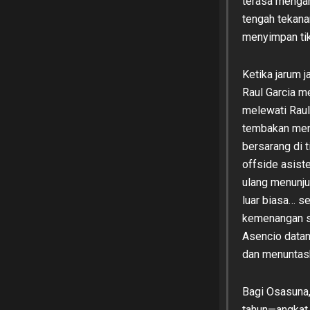
terasa mengar
tengah tekana
menyimpan tik
Ketika jarum
Raul Garcia m
melewati Raul
tembakan mend
bersarang di t
offside asist
ulang menunju
luar biasa… s
kemenangan se
Asencio datan
dan menuntas
Bagi Osasuna,
tahun—angkat 