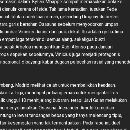
 semakin dalam. Kylian Mbappe sempat memasukkan bola ke
i dianulir karena offside. Tak lama kemudian, tusukan Fede
cah blok rendah tuan rumah; gelandang Uruguay itu berlari
ara garis bertahan Osasuna sebelum menyodorkan umpan
sambar Vinicius Junior dari jarak dekat. Itu adalah gol kelima
 empat laga terakhir di semua ajang, sekaligus bukti
a sejak Arbeloa menggantikan Xabi Alonso pada Januari.
 Eropa sepekan sebelumnya, Vinicius juga menjadi protagonis
nsasional, dibayangi kabar dugaan pelecehan rasial yang menod
mbang, Madrid melihat celah untuk membalikkan keadaan.
kor La Liga, mendapat peluang emas untuk mengantar Los
lik unggul 10 menit jelang bubaran, tetapi Javi Galan melakukan
yang menyelamatkan Osasuna. Alexander-Arnold kemudian
tungan lewat tendangan bebas yang hanya melenceng tipis,
ar kesempatan yang tak termanfaatkan. Pada fase ini, duel