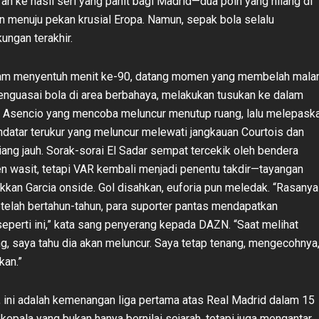
ah ke hasil seri yang pahit bagi Madrid—dua poin yang hilang di
n menuju pekan krusial Eropa. Namun, sepak bola selalu
ungan terakhir.
 jam menyentuh menit ke-90, datang momen yang membelah mala
enguasai bola di area berbahaya, melakukan tusukan ke dalam
 Asencio yang mencoba meluncur menutup ruang, lalu melepask
atar terukur yang meluncur melewati jangkauan Courtois dan
iang jauh. Sorak-sorai El Sadar sempat tercekik oleh bendera
en wasit, tetapi VAR kembali menjadi penentu takdir—tayangan
kkan Garcia onside. Gol disahkan, euforia pun meledak. “Rasanya
etelah bertahun-tahun, para suporter pantas mendapatkan
perti ini,” kata sang penyerang kepada DAZN. “Saat melihat
g, saya tahu dia akan meluncur. Saya tetap tenang, mengecohnya
kan.”
 ini adalah kemenangan liga pertama atas Real Madrid dalam 15
kepala yang bukan hanya bernilai sejarah, tetapi juga mengantar