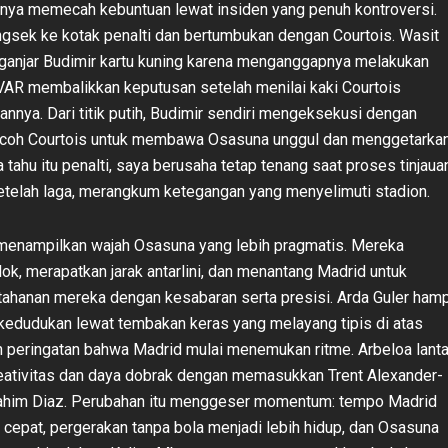
nya memecah kebuntuan lewat insiden yang penuh kontroversi.
gsek ke kotak penalti dan bertumbukan dengan Courtois. Wasit
anjar Budimir kartu kuning karena menganggapnya melakukan
i VAR membalikkan keputusan setelah menilai kaki Courtois
annya. Dari titik putih, Budimir sendiri mengeksekusi dengan
ecoh Courtois untuk membawa Osasuna unggul dan menggetarka
a tahu itu penalti, saya berusaha tetap tenang saat proses tinjauan
setelah laga, merangkum ketegangan yang menyelimuti stadion.
menampilkan wajah Osasuna yang lebih pragmatis. Mereka
ok, merapatkan jarak antarlini, dan menantang Madrid untuk
hanan mereka dengan kesabaran serta presisi. Arda Guler hamp
edudukan lewat tembakan keras yang melayang tipis di atas
h peringatan bahwa Madrid mulai menemukan ritme. Arbeloa lant
ativitas dan daya dobrak dengan memasukkan Trent Alexander-
rahim Diaz. Perubahan itu menggeser momentum: tempo Madrid
h cepat, pergerakan tanpa bola menjadi lebih hidup, dan Osasuna