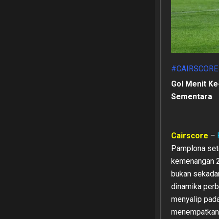
#CAIRSCORE
Gol Menit Ke
Sementara
Cairscore
–
Pamplona set
kemenangan 2-
bukan sekadar
dinamika perbu
menyalip pad
menempatkan t