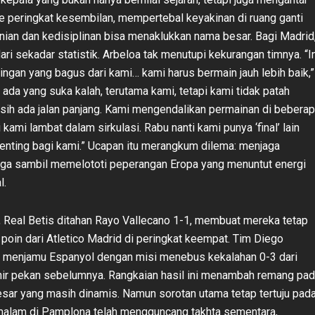
e peringkat kesembilan, mempertebal keyakinan di ruang ganti
ian dan kedisiplinan bisa menaklukkan nama besar. Bagi Madrid
 dari sekadar statistik. Arbeloa tak menutupi kekurangan timnya. “I
ingan yang bagus dari kami… kami harus bermain jauh lebih baik,”
k ada yang suka kalah, terutama kami, tetapi kami tidak patah
ih ada jalan panjang. Kami mengendalikan permainan di bebera
kami lambat dalam sirkulasi. Rabu nanti kami punya ‘final’ lain
enting bagi kami.” Ucapan itu merangkum dilema: menjaga
 liga sambil memelototi peperangan Eropa yang menuntut energi
l.
n, Real Betis ditahan Rayo Vallecano 1-1, membuat mereka tetap
a poin dari Atletico Madrid di peringkat keempat. Tim Diego
 menjamu Espanyol dengan misi menebus kekalahan 0-3 dari
ir pekan sebelumnya. Rangkaian hasil ini menambah remang pa
sar yang masih dinamis. Namun sorotan utama tetap tertuju pad
malam di Pamplona telah mengguncang takhta sementara,