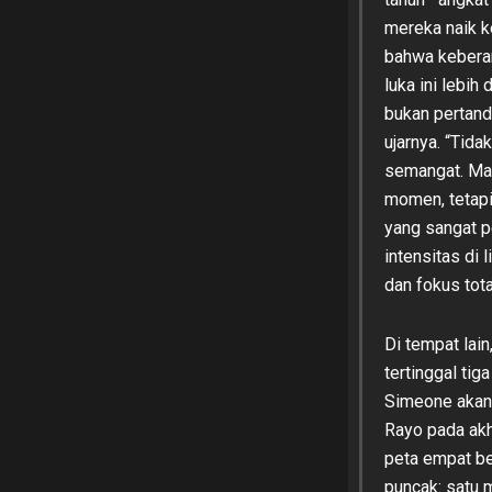
mereka naik k
bahwa keberan
luka ini lebih
bukan pertand
ujarnya. “Tida
semangat. Mas
momen, tetapi 
yang sangat p
intensitas di
dan fokus tota
Di tempat lai
tertinggal tig
Simeone akan
Rayo pada akh
peta empat be
puncak: satu 