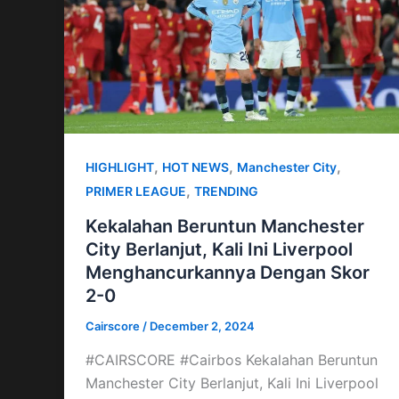
,
,
,
HIGHLIGHT
HOT NEWS
Manchester City
,
PRIMER LEAGUE
TRENDING
Kekalahan Beruntun Manchester
City Berlanjut, Kali Ini Liverpool
Menghancurkannya Dengan Skor
2-0
Cairscore
/
December 2, 2024
#CAIRSCORE #Cairbos Kekalahan Beruntun
Manchester City Berlanjut, Kali Ini Liverpool