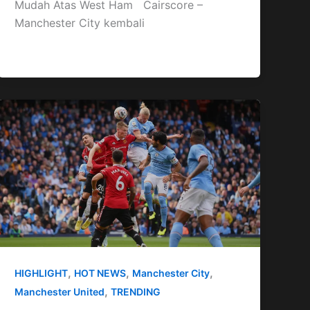
Mudah Atas West Ham Cairscore –
Manchester City kembali
,
,
,
HIGHLIGHT
HOT NEWS
Manchester City
,
Manchester United
TRENDING