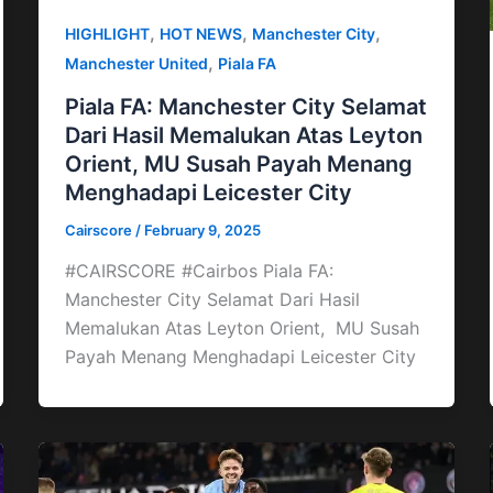
,
,
,
HIGHLIGHT
HOT NEWS
Manchester City
,
Manchester United
Piala FA
Piala FA: Manchester City Selamat
Dari Hasil Memalukan Atas Leyton
Orient, MU Susah Payah Menang
Menghadapi Leicester City
Cairscore
/
February 9, 2025
#CAIRSCORE #Cairbos Piala FA:
Manchester City Selamat Dari Hasil
Memalukan Atas Leyton Orient, MU Susah
Payah Menang Menghadapi Leicester City