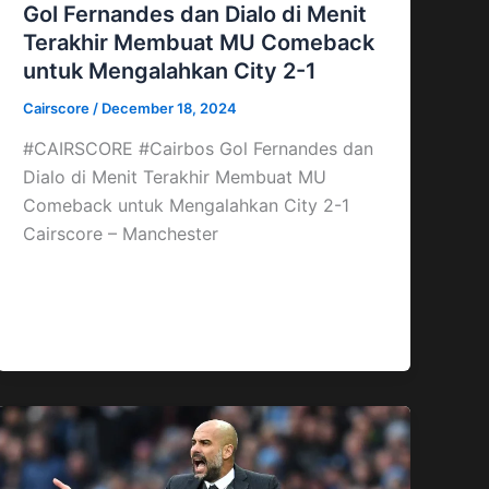
Gol Fernandes dan Dialo di Menit
Terakhir Membuat MU Comeback
untuk Mengalahkan City 2-1
Cairscore
/
December 18, 2024
#CAIRSCORE #Cairbos Gol Fernandes dan
Dialo di Menit Terakhir Membuat MU
Comeback untuk Mengalahkan City 2-1
Cairscore – Manchester