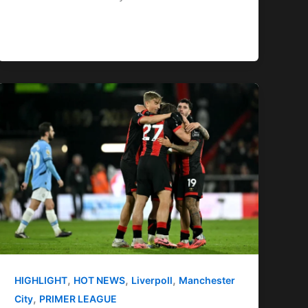
,
,
,
HIGHLIGHT
HOT NEWS
Liverpoll
Manchester
,
City
PRIMER LEAGUE