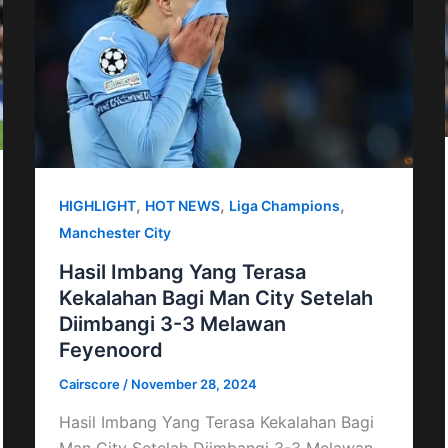
,
,
,
HIGHLIGHT
HOT NEWS
Liga Champions
Manchester City
Hasil Imbang Yang Terasa
Kekalahan Bagi Man City Setelah
Diimbangi 3-3 Melawan
Feyenoord
Cairscore
/
November 28, 2024
Hasil Imbang Yang Terasa Kekalahan Bagi
Man City Setelah Diimbangi 3-3 Melawan