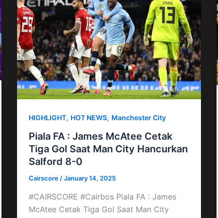
,
,
HIGHLIGHT
HOT NEWS
Manchester City
Piala FA : James McAtee Cetak
Tiga Gol Saat Man City Hancurkan
Salford 8-0
Cairscore
/
January 14, 2025
#CAIRSCORE #Cairbos Piala FA : James
McAtee Cetak Tiga Gol Saat Man City