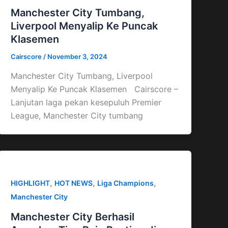
Manchester City Tumbang,
Liverpool Menyalip Ke Puncak
Klasemen
Cairscore
/
November 3, 2024
Manchester City Tumbang, Liverpool
Menyalip Ke Puncak Klasemen Cairscore –
Lanjutan laga pekan kesepuluh Premier
League, Manchester City tumbang
,
,
,
HIGHLIGHT
HOT NEWS
Liga Champions
Manchester City
Manchester City Berhasil