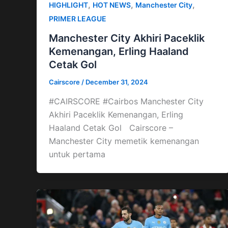
,
,
,
HIGHLIGHT
HOT NEWS
Manchester City
PRIMER LEAGUE
Manchester City Akhiri Paceklik
Kemenangan, Erling Haaland
Cetak Gol
Cairscore
/
December 31, 2024
#CAIRSCORE #Cairbos Manchester City
Akhiri Paceklik Kemenangan, Erling
Haaland Cetak Gol Cairscore –
Manchester City memetik kemenangan
untuk pertama