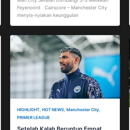
Feyenoord Cairscore – Manchester City
menyia-nyiakan keunggulan
,
,
,
HIGHLIGHT
HOT NEWS
Manchester City
PRIMER LEAGUE
Setelah Kalah Beruntun Empat