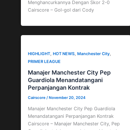
Menghancurkannya Dengan Skor 2-0
Cairscore – Gol-gol dari Cody
,
,
,
HIGHLIGHT
HOT NEWS
Manchester City
PRIMER LEAGUE
Manajer Manchester City Pep
Guardiola Menandatangani
Perpanjangan Kontrak
Cairscore
/
November 20, 2024
Manajer Manchester City Pep Guardiola
Menandatangani Perpanjangan Kontrak
Cairscore – Manajer Manchester City, Pep