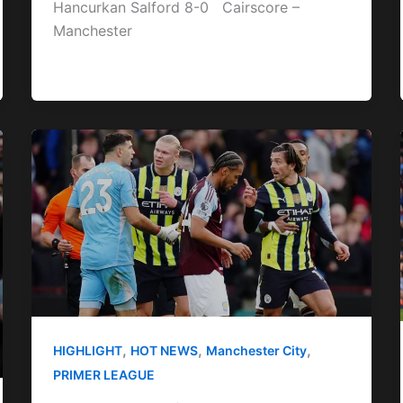
Hancurkan Salford 8-0 Cairscore –
Manchester
,
,
,
HIGHLIGHT
HOT NEWS
Manchester City
PRIMER LEAGUE