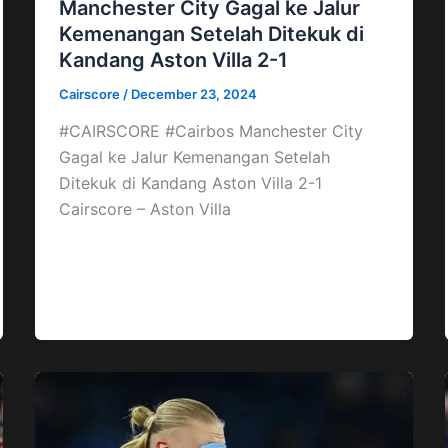
Manchester City Gagal ke Jalur
Kemenangan Setelah Ditekuk di
Kandang Aston Villa 2-1
Cairscore
/
December 23, 2024
#CAIRSCORE #Cairbos Manchester City
Gagal ke Jalur Kemenangan Setelah
Ditekuk di Kandang Aston Villa 2-1
Cairscore – Aston Villa