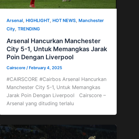
,
,
,
Arsenal
HIGHLIGHT
HOT NEWS
Manchester
,
City
TRENDING
Arsenal Hancurkan Manchester
City 5-1, Untuk Memangkas Jarak
Poin Dengan Liverpool
Cairscore
/
February 4, 2025
#CAIRSCORE #Cairbos Arsenal Hancurkan
Manchester City 5-1, Untuk Memangkas
Jarak Poin Dengan Liverpool Cairscore –
Arsenal yang dituding terlalu