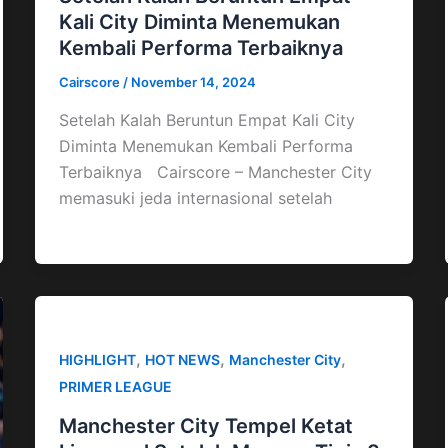
Kali City Diminta Menemukan
Kembali Performa Terbaiknya
Cairscore
/
November 14, 2024
Setelah Kalah Beruntun Empat Kali City
Diminta Menemukan Kembali Performa
Terbaiknya Cairscore – Manchester City
memasuki jeda internasional setelah
,
,
,
HIGHLIGHT
HOT NEWS
Manchester City
PRIMER LEAGUE
Manchester City Tempel Ketat