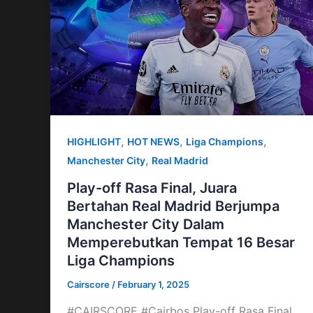
,
,
,
HIGHLIGHT
HOT NEWS
Liga Champions
,
Manchester City
Real Madrid
Play-off Rasa Final, Juara
Bertahan Real Madrid Berjumpa
Manchester City Dalam
Memperebutkan Tempat 16 Besar
Liga Champions
Cairscore
/
February 1, 2025
#CAIRSCORE #Cairbos Play-off Rasa Final,