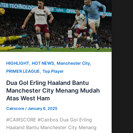
,
,
,
HIGHLIGHT
HOT NEWS
Manchester City
,
PRIMER LEAGUE
Top Player
Dua Gol Erling Haaland Bantu
Manchester City Menang Mudah
Atas West Ham
Cairscore
/
January 6, 2025
#CAIRSCORE #Cairbos Dua Gol Erling
Haaland Bantu Manchester City Menang