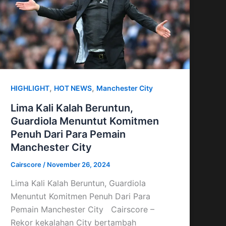
,
,
HIGHLIGHT
HOT NEWS
Manchester City
Lima Kali Kalah Beruntun,
Guardiola Menuntut Komitmen
Penuh Dari Para Pemain
Manchester City
Cairscore
/
November 26, 2024
Lima Kali Kalah Beruntun, Guardiola
Menuntut Komitmen Penuh Dari Para
Pemain Manchester City Cairscore –
Rekor kekalahan City bertambah