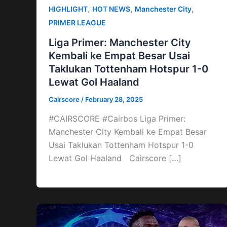
,
,
,
HIGHLIGHT
HOT NEWS
Manchester City
PRIMER LEAGUE
Liga Primer: Manchester City
Kembali ke Empat Besar Usai
Taklukan Tottenham Hotspur 1-0
Lewat Gol Haaland
Cairscore
/
February 28, 2025
#CAIRSCORE #Cairbos Liga Primer:
Manchester City Kembali ke Empat Besar
Usai Taklukan Tottenham Hotspur 1-0
Lewat Gol Haaland Cairscore […]