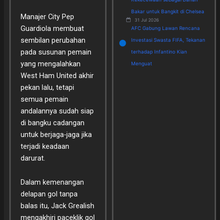
Bakar untuk Bangkit di Chelsea
Manajer City Pep
31 Jul 2026
Guardiola membuat
AFC Gabung Lawan Rencana
sembilan perubahan
Investasi Swasta FIFA, Tekanan
pada susunan pemain
terhadap Infantino Kian
yang mengalahkan
Menguat
West Ham United akhir
pekan lalu, tetapi
semua pemain
andalannya sudah siap
di bangku cadangan
untuk berjaga-jaga jika
terjadi keadaan
darurat.
Dalam kemenangan
delapan gol tanpa
balas itu, Jack Grealish
mengakhiri paceklik gol