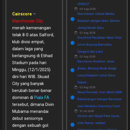
2026/27
04 Aug 2026
Cairscore
–
Manchester United Wanita
Manchester City
Berpisah dengan Marc Skinner
meraih kemenangan
Jelang Musim Baru
02 Aug 2026
telak 8-0 atas Salford,
Brentford Pecahkan Rekor Klub
klub divisi empat,
untuk Boyong Mamadou
dalam laga yang
Sangare dari Lens
berlangsung di Etihad
02 Aug 2026
Barcelona Amankan Jesse
Stadium pada hari
Bisiwu, Bintang Muda Belgia
Minggu, (12/1/2025)
yang Disiapkan untuk Masa
dini hari WIB. Skuad
Depan
City yang banyak
02 Aug 2026
berubah benar-benar
Messi Kembali, Inter Miami Bidik
dominan di
Piala FA
Kemenangan Ketujuh Beruntun
tersebut, dimana Divin
saat Menjamu Columbus Crew
Mubama menandai
31 Jul 2026
Dicoret dari Skuad Piala Dunia,
debut seniornya
Cole Palmer Jadikan
dengan sebuah gol.
Kekecewaan sebagai Bahan