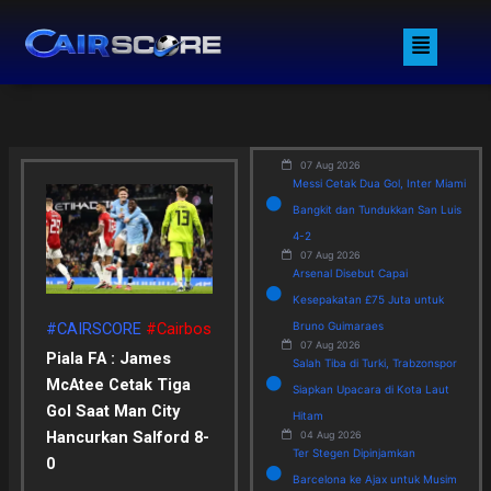
Skip
Menu
to
content
07 Aug 2026
Messi Cetak Dua Gol, Inter Miami
Bangkit dan Tundukkan San Luis
4-2
07 Aug 2026
Arsenal Disebut Capai
Kesepakatan £75 Juta untuk
Bruno Guimaraes
#CAIRSCORE
#Cairbos
07 Aug 2026
Piala FA : James
Salah Tiba di Turki, Trabzonspor
McAtee Cetak Tiga
Siapkan Upacara di Kota Laut
Gol Saat Man City
Hitam
Hancurkan Salford 8-
04 Aug 2026
Ter Stegen Dipinjamkan
0
Barcelona ke Ajax untuk Musim