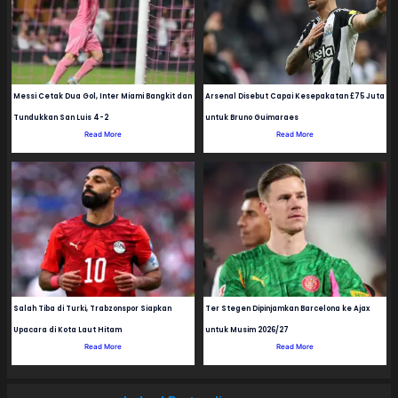
Messi Cetak Dua Gol, Inter Miami Bangkit dan
Arsenal Disebut Capai Kesepakatan £75 Juta
Tundukkan San Luis 4-2
untuk Bruno Guimaraes
Read More
Read More
Salah Tiba di Turki, Trabzonspor Siapkan
Ter Stegen Dipinjamkan Barcelona ke Ajax
Upacara di Kota Laut Hitam
untuk Musim 2026/27
Read More
Read More