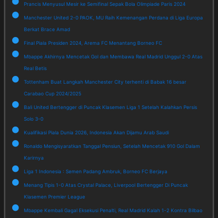
Prancis Menyusul Mesir ke Semifinal Sepak Bola Olimpiade Paris 2024
Manchester United 2-0 PAOK, MU Raih Kemenangan Perdana di Liga Europa
Berkat Brace Amad
Final Piala Presiden 2024, Arema FC Menantang Borneo FC
Mbappe Akhirnya Mencetak Gol dan Membawa Real Madrid Unggul 2-0 Atas
Real Betis
Tottenham Buat Langkah Manchester City terhenti di Babak 16 besar
Carabao Cup 2024/2025
Bali United Bertengger di Puncak Klasemen Liga 1 Setelah Kalahkan Persis
Solo 3-0
Kualifikasi Piala Dunia 2026, Indonesia Akan Dijamu Arab Saudi
Ronaldo Mengisyaratkan Tanggal Pensiun, Setelah Mencetak 910 Gol Dalam
Karirnya
Liga 1 Indonesia : Semen Padang Ambruk, Borneo FC Berjaya
Menang Tipis 1-0 Atas Crystal Palace, Liverpool Bertengger Di Puncak
Klasemen Premier League
Mbappe Kembali Gagal Eksekusi Penalti, Real Madrid Kalah 1-2 Kontra Bilbao