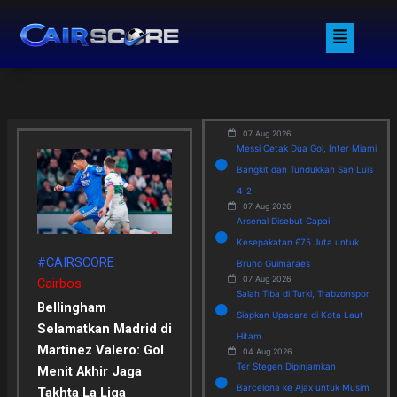
Skip
Menu
to
content
07 Aug 2026
Messi Cetak Dua Gol, Inter Miami
Bangkit dan Tundukkan San Luis
4-2
07 Aug 2026
Arsenal Disebut Capai
Kesepakatan £75 Juta untuk
#CAIRSCORE
Bruno Guimaraes
07 Aug 2026
Cairbos
Salah Tiba di Turki, Trabzonspor
Bellingham
Siapkan Upacara di Kota Laut
Selamatkan Madrid di
Hitam
Martinez Valero: Gol
04 Aug 2026
Ter Stegen Dipinjamkan
Menit Akhir Jaga
Barcelona ke Ajax untuk Musim
Takhta La Liga