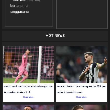
bertahan di
singgasana.
HOT NEWS
Messi Cetak Dua Gol, Inter Miami Bangkit dan
Arsenal Disebut Capai Kesepakatan £75 Juta
Tundukkan San Luis 4-2
untuk Bruno Guimaraes
Read More
Read More