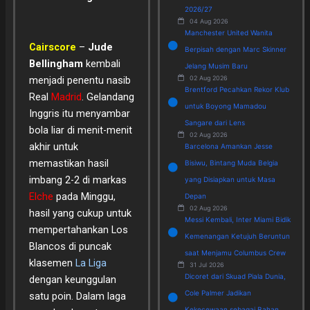
2026/27
04 Aug 2026
Manchester United Wanita
Cairscore
–
Jude
Berpisah dengan Marc Skinner
Bellingham
kembali
Jelang Musim Baru
02 Aug 2026
menjadi penentu nasib
Brentford Pecahkan Rekor Klub
Real
Madrid
. Gelandang
untuk Boyong Mamadou
Inggris itu menyambar
Sangare dari Lens
bola liar di menit-menit
02 Aug 2026
akhir untuk
Barcelona Amankan Jesse
memastikan hasil
Bisiwu, Bintang Muda Belgia
imbang 2-2 di markas
yang Disiapkan untuk Masa
Elche
pada Minggu,
Depan
02 Aug 2026
hasil yang cukup untuk
Messi Kembali, Inter Miami Bidik
mempertahankan Los
Kemenangan Ketujuh Beruntun
Blancos di puncak
saat Menjamu Columbus Crew
klasemen
La Liga
31 Jul 2026
Dicoret dari Skuad Piala Dunia,
dengan keunggulan
Cole Palmer Jadikan
satu poin. Dalam laga
Kekecewaan sebagai Bahan