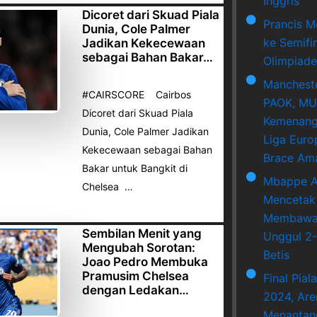
Inggris
Dicoret dari Skuad Piala
Prancis M
Dunia, Cole Palmer
ke Semifi
Jadikan Kekecewaan
sebagai Bahan Bakar…
Olimpiade
Mancheste
#CAIRSCORE Cairbos
PAOK, MU
Dicoret dari Skuad Piala
Kemenang
Dunia, Cole Palmer Jadikan
Liga Euro
Kekecewaan sebagai Bahan
Brace Am
Bakar untuk Bangkit di
Mbappe A
Chelsea …
Mencetak
Membawa 
Sembilan Menit yang
Unggul 2-
Mengubah Sorotan:
Betis
Joao Pedro Membuka
Pramusim Chelsea
Final Pial
dengan Ledakan…
2024, Ar
Menantan