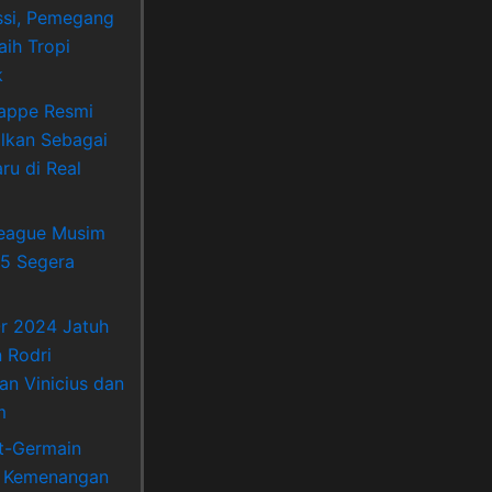
si, Pemegang
aih Tropi
k
appe Resmi
lkan Sebagai
ru di Real
League Musim
5 Segera
Or 2024 Jatuh
 Rodri
an Vinicius dan
m
nt-Germain
 Kemenangan