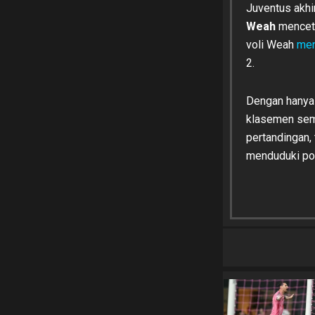
Juventus akhi
Weah
menceta
voli Weah
me
2.
Dengan hanya 
klasemen sem
pertandingan,
menduduki pos