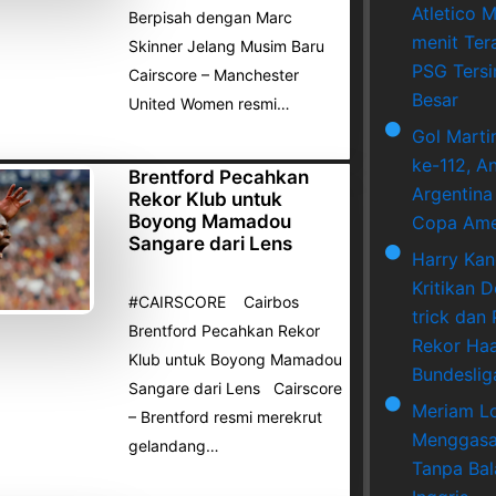
Atletico M
Berpisah dengan Marc
menit Ter
Skinner Jelang Musim Baru
PSG Tersi
Cairscore – Manchester
Besar
United Women resmi…
Gol Marti
ke-112, A
Brentford Pecahkan
Argentina
Rekor Klub untuk
Boyong Mamadou
Copa Ame
Sangare dari Lens
Harry Ka
Kritikan 
#CAIRSCORE Cairbos
trick dan
Brentford Pecahkan Rekor
Rekor Haa
Klub untuk Boyong Mamadou
Bundeslig
Sangare dari Lens Cairscore
Meriam L
– Brentford resmi merekrut
Menggasa
gelandang…
Tanpa Bala