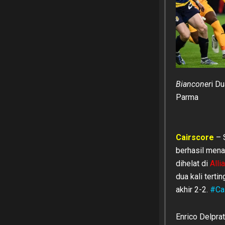
Bianconer
i D
Parma
Cairscore
– 
berhasil mena
dihelat di
Alli
dua kali tert
akhir 2-2.
#Ca
Enrico Delpra