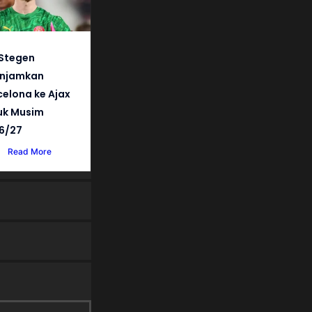
 Stegen
injamkan
celona ke Ajax
uk Musim
6/27
Read More