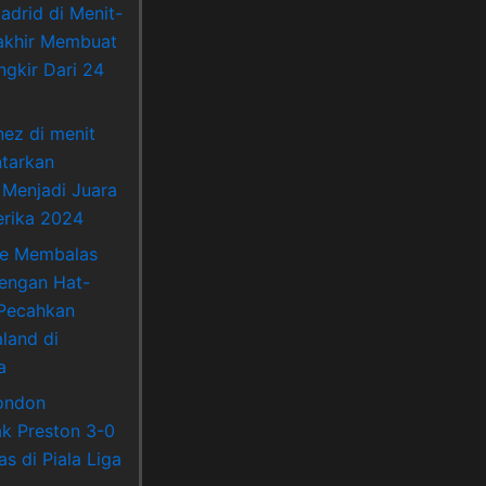
adrid di Menit-
akhir Membuat
ngkir Dari 24
nez di menit
ntarkan
 Menjadi Juara
rika 2024
ne Membalas
Dengan Hat-
 Pecahkan
land di
a
ondon
k Preston 3-0
s di Piala Liga