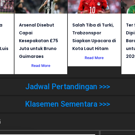
a
Arsenal Disebut
Salah Tiba di Turki,
Ter
i
Capai
Trabzonspor
Dip
Kesepakatan £75
Siapkan Upacara di
Bar
Luis
Juta untuk Bruno
Kota Laut Hitam
unt
Guimaraes
202
Read More
Read More
Jadwal Pertandingan >>>
Klasemen Sementara >>>
G