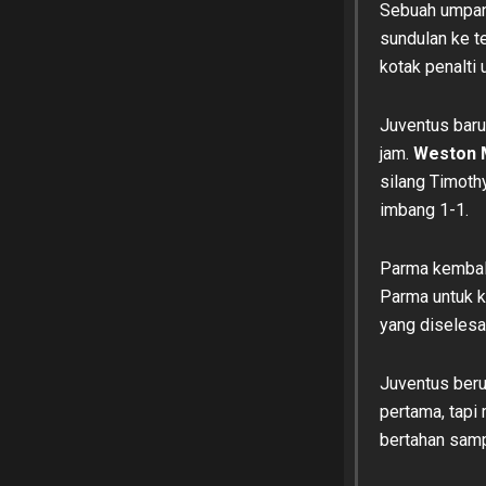
Sebuah umpan 
sundulan ke t
kotak penalti
Juventus bar
jam.
Weston 
silang Timoth
imbang 1-1.
Parma kembali
Parma untuk 
yang diseles
Juventus ber
pertama, tapi
bertahan samp