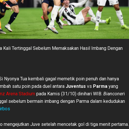
ua Kali Tertinggal Sebelum Memaksakan Hasil Imbang Dengan
Si Nyonya Tua kembali gagal memetik poin penuh dan hanya
mbah satu poin pada duel antara
Juventus
vs
Parma
yang
anz Arena Stadium
pada Kamis (31/10) dinihari WIB.
Bianconer
i
inggal sebelum bermain imbang dengan Parma dalam kedudukan
irbos
to mengejutkan Juve setelah mencetak gol di tiga menit pertama.