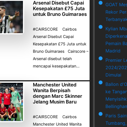
Arsenal Disebut Capai
GOAT Mes
Kesepakatan £75 Juta
Rekor Per
untuk Bruno Guimaraes
Terbanya
Kylian Mb
#CAIRSCORE Cairbos
Diperkena
Arsenal Disebut Capai
Pemain Ba
Kesepakatan £75 Juta untuk
Madrid
Bruno Guimaraes Cairscore –
Arsenal disebut telah
Premier 
mencapai kesepakatan…
2024/202
Dimulai
Ballon d'
Manchester United
Wanita Berpisah
ke Tangan
dengan Marc Skinner
Menyisihk
Jelang Musim Baru
Bellingha
Paris Sai
#CAIRSCORE Cairbos
Tumbang,
Manchester United Wanita