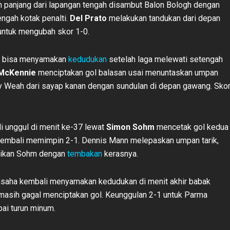
panjang dari lapangan tengah disambut Balon Bologh dengan
engah kotak penalti.
Del Prato
melakukan tandukan dari depan
 untuk mengubah skor 1-0.
u bisa menyamakan
kedudukan
setelah laga melewati setengah
McKennie
menciptakan gol balasan usai menuntaskan umpan
y Weah dari sayap kanan dengan sundulan di depan gawang. Sko
 unggul di menit ke-37 lewat
Simon Sohm
mencetak gol kedua
kembali memimpin 2-1. Dennis Mann melepaskan umpan tarik,
aikan Sohm dengan
tembakan
kerasnya.
usaha kembali menyamakan kedudukan di menit akhir babak
 masih gagal menciptakan gol. Keunggulan 2-1 untuk Parma
ai turun minum.