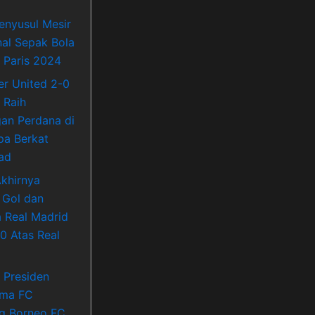
enyusul Mesir
nal Sepak Bola
 Paris 2024
r United 2-0
 Raih
an Perdana di
pa Berkat
ad
khirnya
 Gol dan
Real Madrid
0 Atas Real
a Presiden
ema FC
g Borneo FC