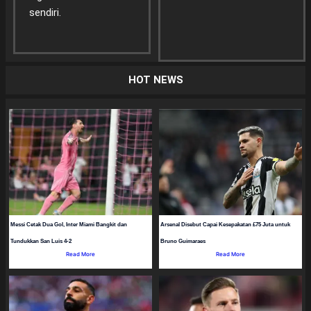
sendiri.
HOT NEWS
Messi Cetak Dua Gol, Inter Miami Bangkit dan
Arsenal Disebut Capai Kesepakatan £75 Juta untuk
Tundukkan San Luis 4-2
Bruno Guimaraes
Read More
Read More