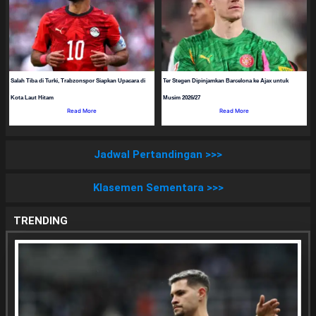
Salah Tiba di Turki, Trabzonspor Siapkan Upacara di
Ter Stegen Dipinjamkan Barcelona ke Ajax untuk
Kota Laut Hitam
Musim 2026/27
Read More
Read More
Jadwal Pertandingan >>>
Klasemen Sementara >>>
TRENDING