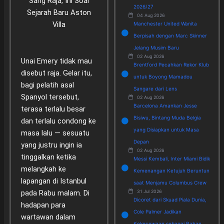
Sang Raja, Ini Soal
2026/27
Sejarah Baru Aston
04 Aug 2026
Villa
Manchester United Wanita
Berpisah dengan Marc Skinner
Jelang Musim Baru
02 Aug 2026
Unai Emery tidak mau
Brentford Pecahkan Rekor Klub
disebut raja. Gelar itu,
untuk Boyong Mamadou
bagi pelatih asal
Sangare dari Lens
Spanyol tersebut,
02 Aug 2026
Barcelona Amankan Jesse
terasa terlalu besar
Bisiwu, Bintang Muda Belgia
dan terlalu condong ke
yang Disiapkan untuk Masa
masa lalu — sesuatu
Depan
yang justru ingin ia
02 Aug 2026
tinggalkan ketika
Messi Kembali, Inter Miami Bidik
melangkah ke
Kemenangan Ketujuh Beruntun
lapangan di Istanbul
saat Menjamu Columbus Crew
31 Jul 2026
pada Rabu malam. Di
Dicoret dari Skuad Piala Dunia,
hadapan para
Cole Palmer Jadikan
wartawan dalam
Kekecewaan sebagai Bahan