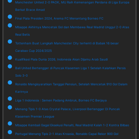
Manchester United 2-0 PAOK, MU Raih Kemenangan Perdana di Liga Europa
Berkat Brace Amad
Final Piala Presiden 2024, Arema FC Menantang Borneo FC
Mbappe Akhirnya Mencetak Gol dan Membawa Real Madrid Unggul 2-0 Atas
Real Betis
Tottenham Buat Langkah Manchester City terhenti di Babak 16 besar
Carabao Cup 2024/2025
Kualifikasi Piala Dunia 2026, Indonesia Akan Dijamu Arab Saudi
Bali United Bertengger di Puncak Klasemen Liga 1 Setelah Kalahkan Persis
Solo 3-0
Ronaldo Mengisyaratkan Tanggal Pensiun, Setelah Mencetak 910 Gol Dalam
Karirnya
Liga 1 Indonesia : Semen Padang Ambruk, Borneo FC Berjaya
Menang Tipis 1-0 Atas Crystal Palace, Liverpool Bertengger Di Puncak
Klasemen Premier League
Mbappe Kembali Gagal Eksekusi Penalti, Real Madrid Kalah 1-2 Kontra Bilbao
Portugal Menang Tipis 2-1 Atas Kroasia, Ronaldo Capai Rekor 900 Gol