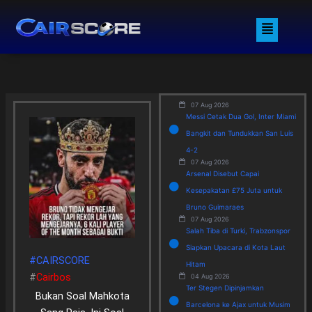
Skip
Menu
to
content
07 Aug 2026
Messi Cetak Dua Gol, Inter Miami
Bangkit dan Tundukkan San Luis
4-2
07 Aug 2026
Arsenal Disebut Capai
Kesepakatan £75 Juta untuk
Bruno Guimaraes
07 Aug 2026
Salah Tiba di Turki, Trabzonspor
Siapkan Upacara di Kota Laut
#CAIRSCORE
Hitam
#
Cairbos
04 Aug 2026
Ter Stegen Dipinjamkan
Bukan Soal Mahkota
Barcelona ke Ajax untuk Musim