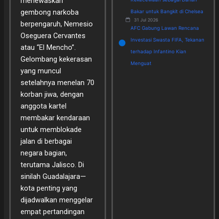
menewaskan
gembong narkoba
Bakar untuk Bangkit di Chelsea
31 Jul 2026
berpengaruh, Nemesio
AFC Gabung Lawan Rencana
Oseguera Cervantes
Investasi Swasta FIFA, Tekanan
atau “El Mencho”.
terhadap Infantino Kian
Gelombang kekerasan
Menguat
yang muncul
setelahnya menelan 70
korban jiwa, dengan
anggota kartel
membakar kendaraan
untuk memblokade
jalan di berbagai
negara bagian,
terutama Jalisco. Di
sinilah Guadalajara—
kota penting yang
dijadwalkan menggelar
empat pertandingan