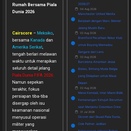
Rumah Bersama Piala
2026/27
04 Aug 2026
Dunia 2026
Manchester United Wanita
Berpisah dengan Marc Skinner
Jelang Musim Baru
Cairscore
–
Meksiko
,
02 Aug 2026
Brentford Pecahkan Rekor Klub
bersama
Kanada
dan
untuk Boyong Mamadou
Amerika Serikat
,
Sangare dari Lens
tengah berlari melawan
02 Aug 2026
waktu untuk merapikan
Barcelona Amankan Jesse
seluruh detail jelang
Bisiwu, Bintang Muda Belgia
Piala Dunia FIFA 2026.
yang Disiapkan untuk Masa
Namun sepekan
Depan
02 Aug 2026
terakhir, fokus
Messi Kembali, Inter Miami Bidik
persiapan tiba-tiba
Kemenangan Ketujuh Beruntun
disergap oleh isu
saat Menjamu Columbus Crew
keamanan nasional
31 Jul 2026
menyusul operasi
Dicoret dari Skuad Piala Dunia,
militer yang
Cole Palmer Jadikan
Kekecewaan sebagai Bahan