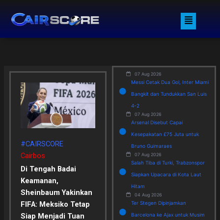
Skip
Menu
to
content
07 Aug 2026
Messi Cetak Dua Gol, Inter Miami
Bangkit dan Tundukkan San Luis
4-2
07 Aug 2026
Arsenal Disebut Capai
Kesepakatan £75 Juta untuk
#CAIRSCORE
Bruno Guimaraes
Cairbos
07 Aug 2026
Salah Tiba di Turki, Trabzonspor
Di Tengah Badai
Siapkan Upacara di Kota Laut
Keamanan,
Hitam
Sheinbaum Yakinkan
04 Aug 2026
FIFA: Meksiko Tetap
Ter Stegen Dipinjamkan
Siap Menjadi Tuan
Barcelona ke Ajax untuk Musim