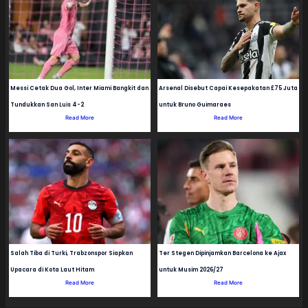
Messi Cetak Dua Gol, Inter Miami Bangkit dan
Arsenal Disebut Capai Kesepakatan £75 Juta
Tundukkan San Luis 4-2
untuk Bruno Guimaraes
Read More
Read More
Salah Tiba di Turki, Trabzonspor Siapkan
Ter Stegen Dipinjamkan Barcelona ke Ajax
Upacara di Kota Laut Hitam
untuk Musim 2026/27
Read More
Read More