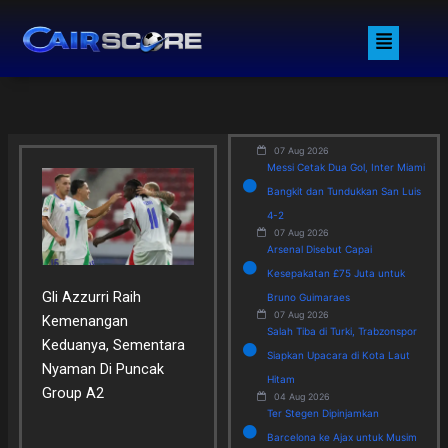
Skip
Menu
to
content
07 Aug 2026
Messi Cetak Dua Gol, Inter Miami
Bangkit dan Tundukkan San Luis
4-2
07 Aug 2026
Arsenal Disebut Capai
Kesepakatan £75 Juta untuk
Gli Azzurri Raih
Bruno Guimaraes
07 Aug 2026
Kemenangan
Salah Tiba di Turki, Trabzonspor
Keduanya, Sementara
Siapkan Upacara di Kota Laut
Nyaman Di Puncak
Hitam
Group A2
04 Aug 2026
Ter Stegen Dipinjamkan
Barcelona ke Ajax untuk Musim