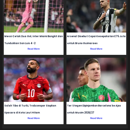
Messi Cetak Dua Gol, Inter Miami Bangkit dan
Arsenal Disebut Capai Kesepakatan £75 Juta
Tundukkan San Luis 4-2
untuk Bruno Guimaraes
Read More
Read More
Salah Tiba di Turki, Trabzonspor Siapkan
Ter Stegen Dipinjamkan Barcelona ke Ajax
Upacara di Kota Laut Hitam
untuk Musim 2026/27
Read More
Read More