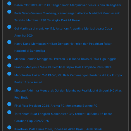
Ballon d'Or 2024 Jatuh ke Tangan Rodri Menyisihkan Vinicius dan Bellingham
Paris Saint-Germain Tumbang, Kemenangan Atletico Madrid di Menit-menit
Terakhir Membuat PSG Tersingkir Dari 24 Besar
Gol Martinez di menit ke-112, Antarkan Argentina Menjadi Juara Copa
Amerika 2024
Harry Kane Membalas Kritikan Dengan Hat-trick dan Pecahkan Rekor
Haaland di Bundesliga
Meriam London Menggasak Preston 3-0 Tanpa Balas di Piala Liga Inggris
Prancis Menyusul Mesir ke Semifinal Sepak Bola Olimpiade Paris 2024
Manchester United 2-0 PAOK, MU Raih Kemenangan Perdana di Liga Europa
Berkat Brace Amad
Mbappe Akhirnya Mencetak Gol dan Membawa Real Madrid Unggul 2-0 Atas
Real Betis
Final Piala Presiden 2024, Arema FC Menantang Borneo FC
Tottenham Buat Langkah Manchester City terhenti di Babak 16 besar
Carabao Cup 2024/2025
Kualifikasi Piala Dunia 2026, Indonesia Akan Dijamu Arab Saudi