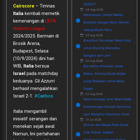
2026/27
Cairscore
– Timnas
04 Aug 2026
Italia
kembali memetik
Manchester United Wanita
kemenangan di
UEFA
Berpisah dengan Marc Skinner
Nations League
Jelang Musim Baru
2024/2025. Bermain di
02 Aug 2026
Brentford Pecahkan Rekor Klub
Brosik Arena,
untuk Boyong Mamadou
Budapest, Selasa
Sangare dari Lens
(10/9/2024) dini hari
02 Aug 2026
WIB,
Italia
bersua
Barcelona Amankan Jesse
Israel
pada matchday
Bisiwu, Bintang Muda Belgia
keduanya.
Gli Azzurri
yang Disiapkan untuk Masa
berhasil mengalahkan
Depan
02 Aug 2026
Israel 2-1.
#Cairbos
Messi Kembali, Inter Miami Bidik
Kemenangan Ketujuh Beruntun
Italia mengambil
saat Menjamu Columbus Crew
inisiatif serangan dan
31 Jul 2026
Dicoret dari Skuad Piala Dunia,
menekan sejak awal.
Cole Palmer Jadikan
Namun, lini pertahanan
Kekecewaan sebagai Bahan