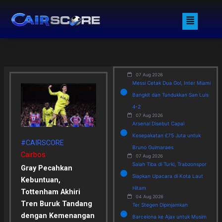
Skip
Menu
to
content
07 Aug 2026
Messi Cetak Dua Gol, Inter Miami
Bangkit dan Tundukkan San Luis
4-2
07 Aug 2026
Arsenal Disebut Capai
Kesepakatan £75 Juta untuk
#CAIRSCORE
Bruno Guimaraes
Cairbos
07 Aug 2026
Salah Tiba di Turki, Trabzonspor
Gray Pecahkan
Siapkan Upacara di Kota Laut
Kebuntuan,
Hitam
Tottenham Akhiri
04 Aug 2026
Tren Buruk Tandang
Ter Stegen Dipinjamkan
dengan Kemenangan
Barcelona ke Ajax untuk Musim