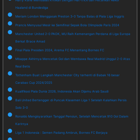
Harry Kane Membalas Kritikan Dengan Hat-trick dan Pecahkan Rekor
Haaland di Bundesliga
Meriam London Menggasak Preston 3-0 Tanpa Balas di Piala Liga Inggris
Prancis Menyusul Mesir ke Semifinal Sepak Bola Olimpiade Paris 2024
Manchester United 2-0 PAOK, MU Raih Kemenangan Perdana di Liga Europa
Berkat Brace Amad
Final Piala Presiden 2024, Arema FC Menantang Borneo FC
Mbappe Akhirnya Mencetak Gol dan Membawa Real Madrid Unggul 2-0 Atas
Real Betis
Tottenham Buat Langkah Manchester City terhenti di Babak 16 besar
Carabao Cup 2024/2025
Kualifikasi Piala Dunia 2026, Indonesia Akan Dijamu Arab Saudi
Bali United Bertengger di Puncak Klasemen Liga 1 Setelah Kalahkan Persis
Solo 3-0
Ronaldo Mengisyaratkan Tanggal Pensiun, Setelah Mencetak 910 Gol Dalam
Karirnya
Liga 1 Indonesia : Semen Padang Ambruk, Borneo FC Berjaya