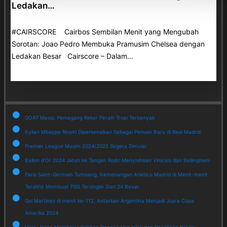
Ledakan…
#CAIRSCORE Cairbos Sembilan Menit yang Mengubah
Sorotan: Joao Pedro Membuka Pramusim Chelsea dengan
Ledakan Besar Cairscore – Dalam…
GOAT Messi, Pemegang Rekor Peraih Tropi Terbanyak
Kylian Mbappe Resmi Diperkenalkan Sebagai Pemain Baru di Real Madrid
Premier League Musim 2024/2025 Segera Dimulai
Ballon d'Or 2024 Jatuh ke Tangan Rodri Menyisihkan Vinicius dan Bellingham
Paris Saint-Germain Tumbang, Kemenangan Atletico Madrid di Menit-menit
Terakhir Membuat PSG Tersingkir Dari 24 Besar
Gol Martinez di menit ke-112, Antarkan Argentina Menjadi Juara Copa
Amerika 2024