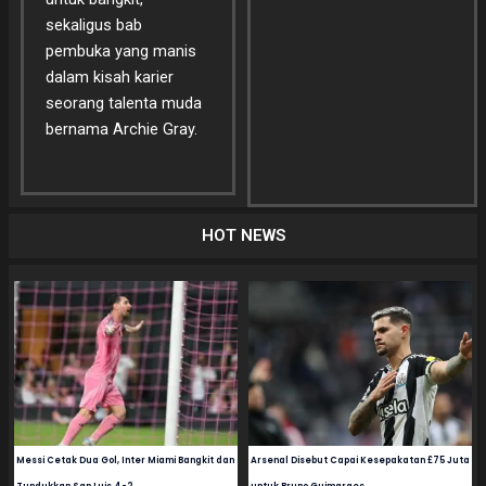
sekaligus bab
pembuka yang manis
dalam kisah karier
seorang talenta muda
bernama Archie Gray.
HOT NEWS
Messi Cetak Dua Gol, Inter Miami Bangkit dan
Arsenal Disebut Capai Kesepakatan £75 Juta