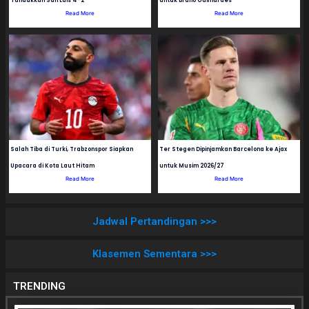
Tundukkan San Luis 4-2
untuk Bruno Guimaraes
Read More
Read More
Salah Tiba di Turki, Trabzonspor Siapkan
Ter Stegen Dipinjamkan Barcelona ke Ajax
Upacara di Kota Laut Hitam
untuk Musim 2026/27
Read More
Read More
Jadwal Pertandingan >>>
Klasemen Sementara >>>
TRENDING