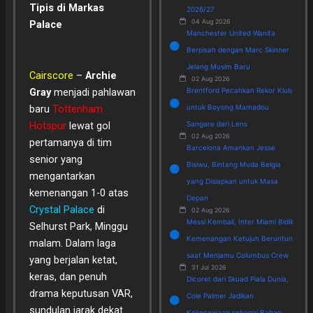
Tipis di Markas
2026/27
04 Aug 2026
Palace
Manchester United Wanita
Berpisah dengan Marc Skinner
Jelang Musim Baru
Cairscore
–
Archie
02 Aug 2026
Brentford Pecahkan Rekor Klub
Gray
menjadi pahlawan
untuk Boyong Mamadou
baru
Tottenham
Sangare dari Lens
Hotspur
lewat gol
02 Aug 2026
pertamanya di tim
Barcelona Amankan Jesse
senior yang
Bisiwu, Bintang Muda Belgia
mengantarkan
yang Disiapkan untuk Masa
kemenangan 1-0 atas
Depan
Crystal Palace
di
02 Aug 2026
Messi Kembali, Inter Miami Bidik
Selhurst Park, Minggu
Kemenangan Ketujuh Beruntun
malam. Dalam laga
saat Menjamu Columbus Crew
yang berjalan ketat,
31 Jul 2026
keras, dan penuh
Dicoret dari Skuad Piala Dunia,
drama keputusan VAR,
Cole Palmer Jadikan
sundulan jarak dekat
Kekecewaan sebagai Bahan