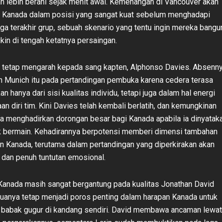
dan lebih berani sejak menit awal. Kemenangan di Vancouver akan
Kanada dalam posisi yang sangat kuat sebelum menghadapi
ga terakhir grup, sebuah skenario yang tentu ingin mereka bangu
in di tengah ketatnya persaingan.
 tetap mengarah kepada sang kapten, Alphonso Davies. Absenn
 Munich itu pada pertandingan pembuka karena cedera terasa
kan hanya dari sisi kualitas individu, tetapi juga dalam hal energi
n diri tim. Kini Davies telah kembali berlatih, dan kemungkinan
ya menghadirkan dorongan besar bagi Kanada apabila ia dinyatak
uk bermain. Kehadirannya berpotensi memberi dimensi tambahan
n Kanada, terutama dalam pertandingan yang diperkirakan akan
s dan penuh tuntutan emosional.
, Kanada masih sangat bergantung pada kualitas Jonathan David
duanya tetap menjadi poros penting dalam harapan Kanada untuk
 babak gugur di kandang sendiri. David membawa ancaman lewat