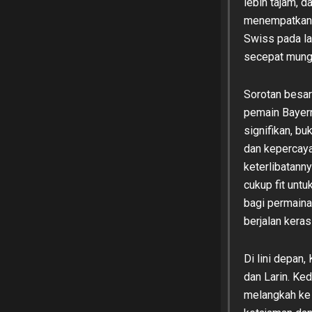
lebih tajam, 
menempatkan 
Swiss pada la
secepat mungk
Sorotan besar
pemain Bayern
signifikan, bu
dan kepercayaa
keterlibatann
cukup fit unt
bagi permaina
berjalan kera
Di lini depan
dan Larin. Ke
melangkah ke