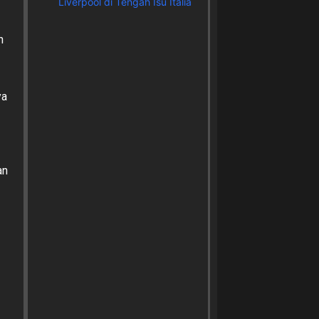
Liverpool di Tengah Isu Italia
n
ya
an