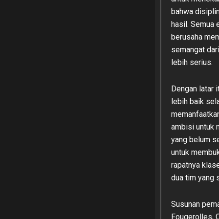
bahwa disipli
hasil. Semua 
berusaha meme
semangat dari
lebih serius.
Dengan latar 
lebih baik sel
memanfaatkan
ambisi untuk 
yang belum s
untuk membuk
rapatnya klas
dua tim yang
Susunan pemai
Fougerolles, C