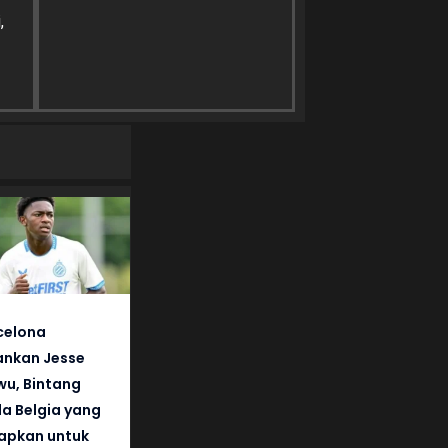
,
celona
nkan Jesse
wu, Bintang
a Belgia yang
iapkan untuk