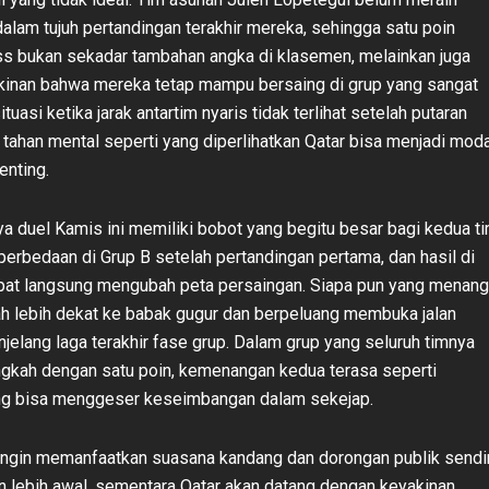
lam tujuh pertandingan terakhir mereka, sehingga satu poin
s bukan sekadar tambahan angka di klasemen, melainkan juga
kinan bahwa mereka tetap mampu bersaing di grup yang sangat
ituasi ketika jarak antartim nyaris tidak terlihat setelah putaran
 tahan mental seperti yang diperlihatkan Qatar bisa menjadi moda
enting.
ya duel Kamis ini memiliki bobot yang begitu besar bagi kedua ti
perbedaan di Grup B setelah pertandingan pertama, dan hasil di
pat langsung mengubah peta persaingan. Siapa pun yang menang
h lebih dekat ke babak gugur dan berpeluang membuka jalan
njelang laga terakhir fase grup. Dalam grup yang seluruh timnya
gkah dengan satu poin, kemenangan kedua terasa seperti
ng bisa menggeser keseimbangan dalam sekejap.
ingin memanfaatkan suasana kandang dan dorongan publik sendir
 lebih awal, sementara Qatar akan datang dengan keyakinan