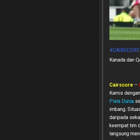
#CAIRSCORE
Kanada dan Q
Cairscore
–
Kamis dengan
Piala Dunia
se
imbang. Situa
daripada seka
keempat tim d
langsung meng