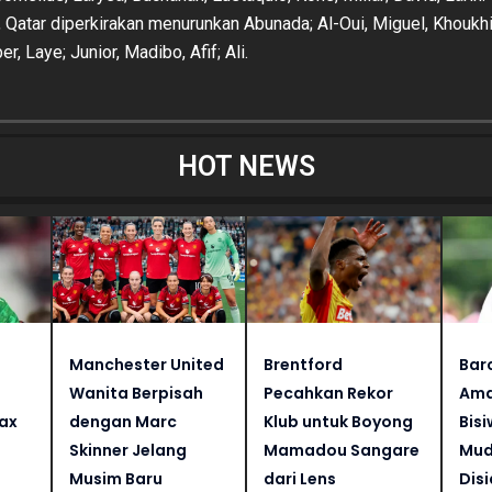
, Qatar diperkirakan menurunkan Abunada; Al-Oui, Miguel, Khoukhi
r, Laye; Junior, Madibo, Afif; Ali.
HOT NEWS
Manchester United
Brentford
Bar
Wanita Berpisah
Pecahkan Rekor
Ama
jax
dengan Marc
Klub untuk Boyong
Bisi
Skinner Jelang
Mamadou Sangare
Mud
Musim Baru
dari Lens
Dis