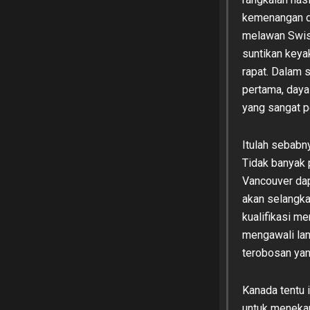
kemenangan da
melawan Swis
suntikan keya
rapat. Dalam s
pertama, daya
yang sangat p
Itulah sebabn
Tidak banyak 
Vancouver da
akan selangka
kualifikasi me
mengawali lan
terobosan ya
Kanada tentu 
untuk menekan