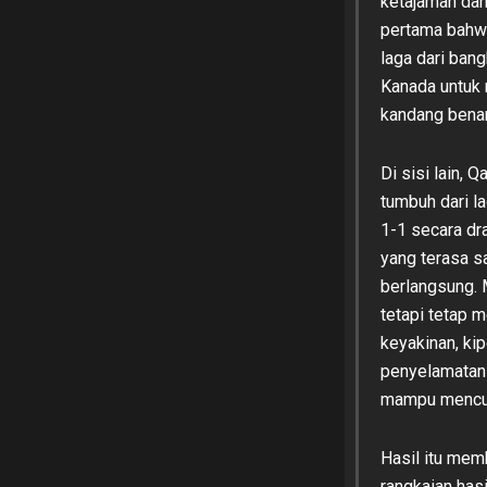
ketajaman dan
pertama bahwa
laga dari ban
Kanada untuk
kandang benar
Di sisi lain, 
tumbuh dari l
1-1 secara dr
yang terasa s
berlangsung. 
tetapi tetap 
keyakinan, ki
penyelamatan 
mampu mencuri
Hasil itu mem
rangkaian has