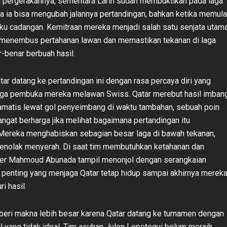
 pergerakannya, sementara Larin sudah membuktikan pada laga
 ia bisa mengubah jalannya pertandingan, bahkan ketika memula
gku cadangan. Kemitraan mereka menjadi salah satu senjata utam
 menembus pertahanan lawan dan memastikan tekanan di laga
-benar berbuah hasil.
Qatar datang ke pertandingan ini dengan rasa percaya diri yang
aga pembuka mereka melawan Swiss. Qatar merebut hasil imban
amatis lewat gol penyeimbang di waktu tambahan, sebuah poin
angat berharga jika melihat bagaimana pertandingan itu
Mereka menghabiskan sebagian besar laga di bawah tekanan,
menolak menyerah. Di saat tim membutuhkan ketahanan dan
per Mahmoud Abunada tampil menonjol dengan serangkaian
penting yang menjaga Qatar tetap hidup sampai akhirnya merek
 hasil.
beri makna lebih besar karena Qatar datang ke turnamen dengan
il yang tidak ideal. Tim asuhan Julen Lopetegui belum meraih