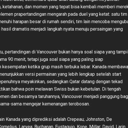
n, ketahanan, dan momen yang tepat bisa kembali memberi mere
elemen prapertandingan mengarah pada duel yang ketat: satu tim
nuhi harapan besar di rumah sendiri, tim lain mencoba mengub
 hasil dramatis menjadi langkah nyata menuju persaingan yang
itu, pertandingan di Vancouver bukan hanya soal siapa yang tampi
ama 90 menit, tetapi juga soal siapa yang paling siap
 kesempatan ketika grup masih terbuka lebar. Kanada membaw
menunjukkan versi permainan yang lebih lengkap setelah start
epenuhnya meyakinkan, sedangkan Qatar datang dengan tekad
tikan bahwa poin melawan Swiss bukan kebetulan. Di tengah
emen dan besarnya taruhannya, Vancouver menjadi panggung bag
 sama-sama mengejar kemenangan terobosan.
n Kanada yang diprediksi adalah Crepeau; Johnston, De
ornelius, Laryea; Buchanan, Eustaquio, Kone, Millar; David, Larin.