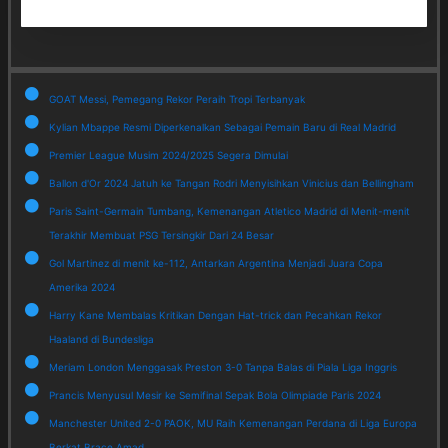
GOAT Messi, Pemegang Rekor Peraih Tropi Terbanyak
Kylian Mbappe Resmi Diperkenalkan Sebagai Pemain Baru di Real Madrid
Premier League Musim 2024/2025 Segera Dimulai
Ballon d'Or 2024 Jatuh ke Tangan Rodri Menyisihkan Vinicius dan Bellingham
Paris Saint-Germain Tumbang, Kemenangan Atletico Madrid di Menit-menit
Terakhir Membuat PSG Tersingkir Dari 24 Besar
Gol Martinez di menit ke-112, Antarkan Argentina Menjadi Juara Copa
Amerika 2024
Harry Kane Membalas Kritikan Dengan Hat-trick dan Pecahkan Rekor
Haaland di Bundesliga
Meriam London Menggasak Preston 3-0 Tanpa Balas di Piala Liga Inggris
Prancis Menyusul Mesir ke Semifinal Sepak Bola Olimpiade Paris 2024
Manchester United 2-0 PAOK, MU Raih Kemenangan Perdana di Liga Europa
Berkat Brace Amad