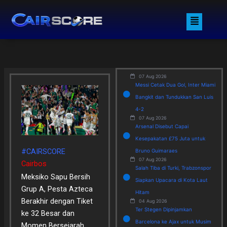
Skip
Menu
to
content
07 Aug 2026
Messi Cetak Dua Gol, Inter Miami
Bangkit dan Tundukkan San Luis
4-2
07 Aug 2026
Arsenal Disebut Capai
Kesepakatan £75 Juta untuk
#CAIRSCORE
Bruno Guimaraes
07 Aug 2026
Cairbos
Salah Tiba di Turki, Trabzonspor
Meksiko Sapu Bersih
Siapkan Upacara di Kota Laut
Grup A, Pesta Azteca
Hitam
Berakhir dengan Tiket
04 Aug 2026
Ter Stegen Dipinjamkan
ke 32 Besar dan
Barcelona ke Ajax untuk Musim
Momen Bersejarah