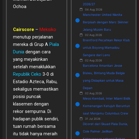
2026/27
Ochoa
04 Aug 2026
Manchester United Wanita
Berpisah dengan Marc Skinner
Cairscore
–
Meksiko
Jelang Musim Baru
02 Aug 2026
menutup perjalanan
Brentford Pecahkan Rekor Klub
mereka di Grup A
Piala
untuk Boyong Mamadou
Dunia
dengan cara
Sangare dari Lens
yang meyakinkan
02 Aug 2026
Barcelona Amankan Jesse
setelah menaklukkan
Bisiwu, Bintang Muda Belgia
Republik Ceko
3-0 di
yang Disiapkan untuk Masa
Estadio Azteca, Rabu,
Depan
sekaligus memastikan
02 Aug 2026
posisi puncak
Messi Kembali, Inter Miami Bidik
klasemen dengan
Kemenangan Ketujuh Beruntun
rekor sempurna. Di
saat Menjamu Columbus Crew
hadapan publik sendiri,
31 Jul 2026
Dicoret dari Skuad Piala Dunia,
tuan rumah bersama
Cole Palmer Jadikan
itu tidak hanya meraih
Kekecewaan sebagai Bahan