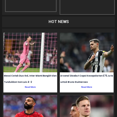
HOT NEWS
Messi Cetak Dua Gol, Inter Miami Bangkit dan
Arsenal Disebut Capai Kesepakatan £75 Juta
Tundukkan San Luis 4-2
untuk Bruno Guimaraes
Read More
Read More