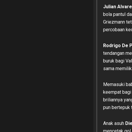
Julian Alvar
bola pantul d
Griezmann tet
percobaan ke
Rodrigo De P
tendangan men
buruk bagi Va
sama memiliki
Memasuki baba
keempat bagi 
briliannya ya
pun bertepuk 
Anak asuh
Di
mencetak gol 