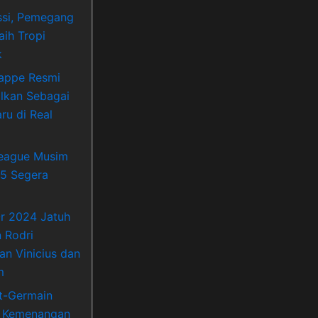
si, Pemegang
aih Tropi
k
appe Resmi
lkan Sebagai
ru di Real
League Musim
5 Segera
Or 2024 Jatuh
 Rodri
an Vinicius dan
m
nt-Germain
 Kemenangan