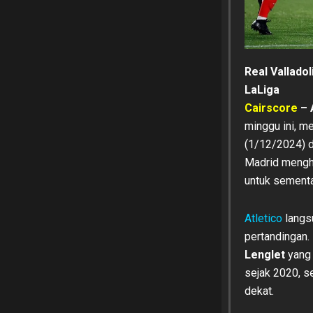
Real Vallado
LaLiga
Cairscore
– 
minggu ini, me
(1/12/2024) di
Madrid mengha
untuk sementa
Atletico
langs
pertandingan.
Lenglet
yang 
sejak 2020, s
dekat.