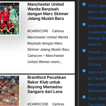
Manchester United
GOAT Mes
Wanita Berpisah
Rekor Per
dengan Marc Skinner
Terbanya
Jelang Musim Baru
Kylian Mb
#CAIRSCORE Cairbos
Diperkena
Manchester United Wanita
Pemain Ba
Berpisah dengan Marc
Madrid
Skinner Jelang Musim Baru
Premier 
Cairscore – Manchester
2024/202
United Women resmi…
Dimulai
Ballon d'
Brentford Pecahkan
ke Tangan
Rekor Klub untuk
Menyisihk
Boyong Mamadou
Bellingha
Sangare dari Lens
Paris Sai
#CAIRSCORE Cairbos
Tumbang,