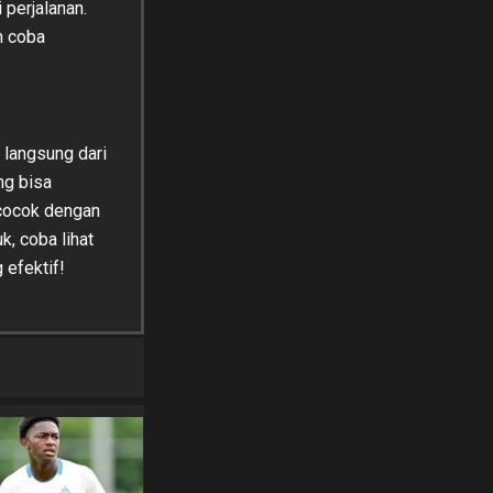
 perjalanan.
h coba
 langsung dari
ng bisa
 cocok dengan
, coba lihat
 efektif!