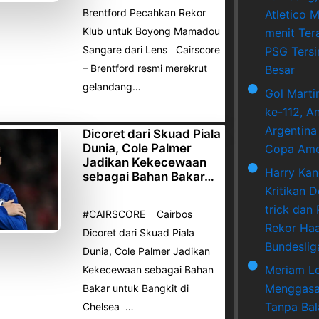
Brentford Pecahkan Rekor
Atletico M
Klub untuk Boyong Mamadou
menit Ter
Sangare dari Lens Cairscore
PSG Tersi
– Brentford resmi merekrut
Besar
gelandang…
Gol Marti
ke-112, A
Argentina
Dicoret dari Skuad Piala
Dunia, Cole Palmer
Copa Ame
Jadikan Kekecewaan
Harry Ka
sebagai Bahan Bakar…
Kritikan 
trick dan
#CAIRSCORE Cairbos
Rekor Haa
Dicoret dari Skuad Piala
Bundeslig
Dunia, Cole Palmer Jadikan
Meriam L
Kekecewaan sebagai Bahan
Menggasa
Bakar untuk Bangkit di
Tanpa Bala
Chelsea …