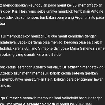
ez
menggandakan keunggulan pada menit ke-35, memanfaatkan
ari kiper Karl Hein, yang sebelumnya memblok tembakan Antoine
api tidak dapat menepis tembakan penyerang Argentina itu pada
dua.
aul
membuat skor menjadi 3-0 dua menit kemudian dengan
datarnya. Babak pertama bisa menjadi keadaan bisa saja lebih
lladolid, karena Guiliano Simeone dan Jose Maria Gimenez sama
 peluang yang dianulir karena offside.
k kedua, serangan Atletico berlanjut.
Griezmann
mencetak gol
Atletico tujuh menit memasuki babak kedua setelah gerakan
ng membuatnya menjatuhkan Hein, bahkan para penggemar lawan
tangan.
ego Simeone
semakin membuat Real Valladolid hancur dengan
ke-lima lewat
Alexander Sorloth
di menit ke-90+2 usai