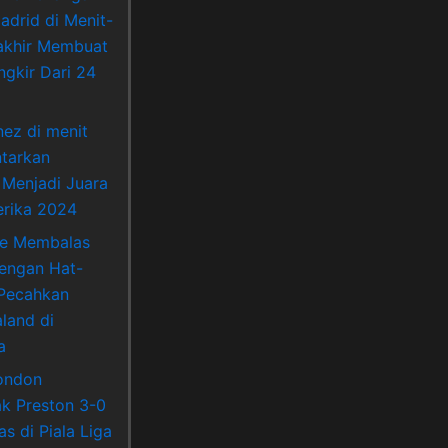
adrid di Menit-
akhir Membuat
ngkir Dari 24
nez di menit
ntarkan
 Menjadi Juara
rika 2024
ne Membalas
Dengan Hat-
 Pecahkan
land di
a
ondon
k Preston 3-0
s di Piala Liga