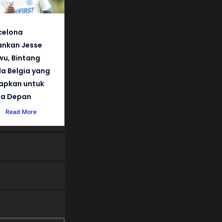
celona
nkan Jesse
wu, Bintang
a Belgia yang
iapkan untuk
a Depan
Read More