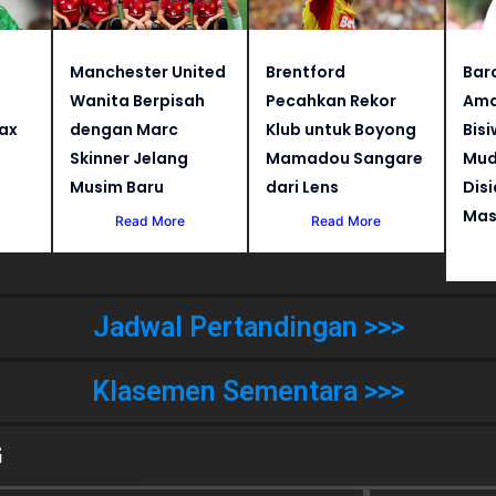
Manchester United
Brentford
Bar
Wanita Berpisah
Pecahkan Rekor
Ama
jax
dengan Marc
Klub untuk Boyong
Bisi
Skinner Jelang
Mamadou Sangare
Mud
Musim Baru
dari Lens
Dis
Mas
Read More
Read More
Jadwal Pertandingan >>>
Klasemen Sementara >>>
G