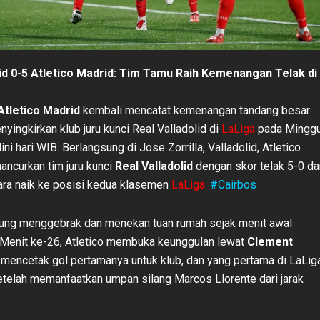
lid 0-5 Atletico Madrid: Tim Tamu Raih Kemenangan Telak di
Atletico Madrid
kembali mencatat kemenangan tandang besar
nyingkirkan klub juru kunci Real Valladolid di
LaLiga
pada Mingg
ni hari WIB. Berlangsung di Jose Zorrilla, Valladolid, Atletico
ncurkan tim juru kunci
Real Valladolid
dengan skor telak 5-0 da
ra naik ke posisi kedua klasemen
LaLiga
.
#Cairbos
ung menggebrak dan menekan tuan rumah sejak menit awal
 Menit ke-26, Atletico membuka keunggulan lewat
Clement
mencetak gol pertamanya untuk klub, dan yang pertama di LaLig
etelah memanfaatkan umpan silang Marcos Llorente dari jarak