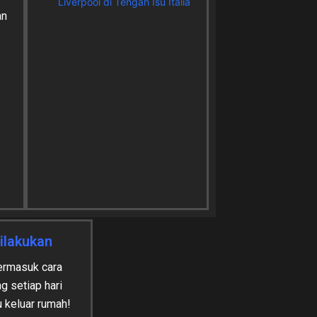
Liverpool di Tengah Isu Italia
an
ilakukan
termasuk cara
 setiap hari
 keluar rumah!