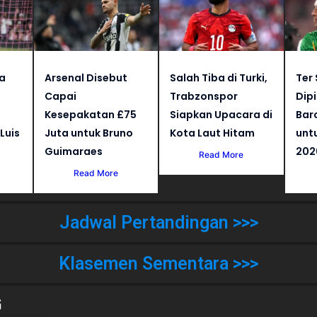
a
Arsenal Disebut
Salah Tiba di Turki,
Ter
i
Capai
Trabzonspor
Dip
Kesepakatan £75
Siapkan Upacara di
Bar
Luis
Juta untuk Bruno
Kota Laut Hitam
unt
Guimaraes
202
Read More
Read More
Jadwal Pertandingan >>>
Klasemen Sementara >>>
G