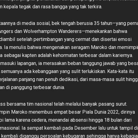
 kepala tegak dan rasa bangga yang tak terkira.
aannya di media sosial, bek tengah berusia 35 tahun—yang pern
Angers dan Wolverhampton Wanderers—menekankan bahwa
 diambil setelah pertimbangan yang cermat dan disertai emosi
asa. Ia menulis bahwa mengenakan seragam Maroko dan memimpi
a sebagai kapten adalah kehormatan terbesar dalam kariernya.
emasuki lapangan, ia merasakan beban tanggung jawab yang besa
 semuanya ada kebanggaan yang sulit terlukiskan. Kata-kata itu
jalanan panjang nan penuh dedikasi, dari masa-masa sulit hingg
an di panggung terbesar dunia.
iss bersama tim nasional telah melalui banyak pasang surut.
mpin Maroko menembus empat besar Piala Dunia 2022, dirinya
 lama karena cedera, menandai absensi hingga 18 bulan dari
rnasional. Ia sempat kembali pada Desember lalu untuk tampil di
 kembali diganggu persoalan kebugaran sehingga hanya kebagia