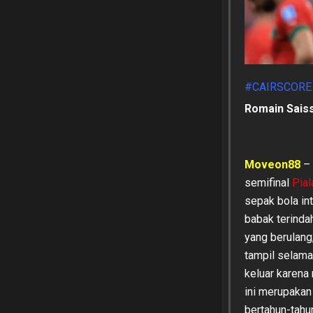
#CAIRSCORE
Romain Saiss
Moveon88
–
semifinal
Pial
sepak bola in
babak terindah
yang berulang
tampil selama
keluar karena
ini merupakan
bertahun-tahu