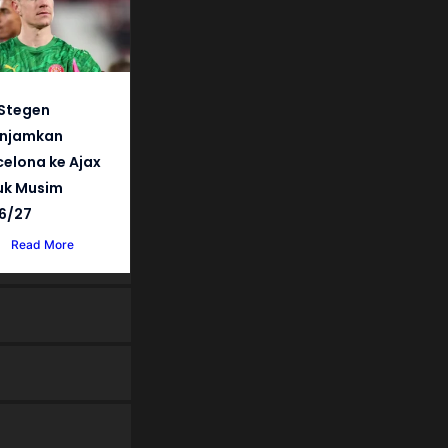
 Stegen
injamkan
celona ke Ajax
uk Musim
6/27
Read More