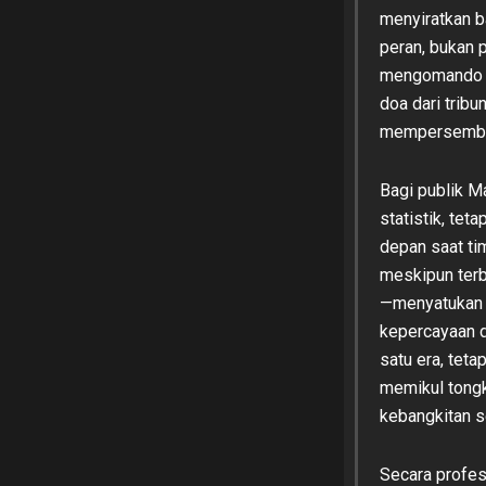
menyiratkan b
peran, bukan p
mengomando re
doa dari trib
mempersembah
Bagi publik M
statistik, tet
depan saat ti
meskipun terb
—menyatukan r
kepercayaan di
satu era, tet
memikul tongk
kebangkitan s
Secara profes