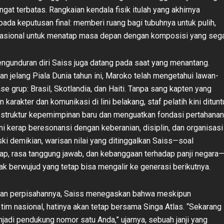
gat terbatas. Rangkaian kendala fisik itulah yang akhirnya
ada keputusan final: memberi ruang bagi tubuhnya untuk pulih,
nasional untuk menatap masa depan dengan komposisi yang sega
unduran diri Saiss juga datang pada saat yang menantang.
an jelang Piala Dunia tahun ini, Maroko telah mengetahui lawan-
se grup: Brasil, Skotlandia, dan Haiti. Tanpa sang kapten yang
n karakter dan komunikasi di lini belakang, staf pelatih kini ditunt
struktur kepemimpinan baru dan menguatkan fondasi pertahanan
ni kerap beresonansi dengan keberanian, disiplin, dan organisasi
ski demikian, warisan nilai yang ditinggalkan Saiss—soal
ap, rasa tanggung jawab, dan kebanggaan terhadap panji negara
tak berwujud yang tetap bisa mengalir ke generasi berikutnya.
an perpisahannya, Saiss menegaskan bahwa meskipun
tim nasional, hatinya akan tetap bersama Singa Atlas. “Sekarang
jadi pendukung nomor satu Anda,” ujarnya, sebuah janji yang