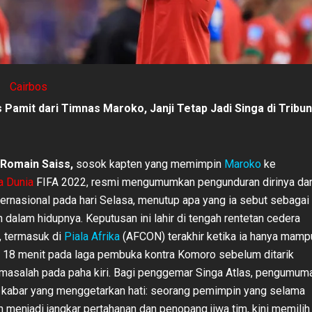
Cairbos
 Pamit dari Timnas Maroko, Janji Tetap Jadi Singa di Tribun
Romain Saiss,
sosok kapten yang memimpin
Maroko
ke
a Dunia
FIFA 2022, resmi mengumumkan pengunduran dirinya dar
ternasional pada hari Selasa, menutup apa yang ia sebut sebagai
 dalam hidupnya. Keputusan ini lahir di tengah rentetan cedera
, termasuk di
Piala Afrika
(AFCON) terakhir ketika ia hanya mamp
 18 menit pada laga pembuka kontra Komoro sebelum ditarik
 masalah pada paha kiri. Bagi penggemar Singa Atlas, pengumum
 kabar yang menggetarkan hati: seorang pemimpin yang selama
n menjadi jangkar pertahanan dan penopang jiwa tim, kini memilih