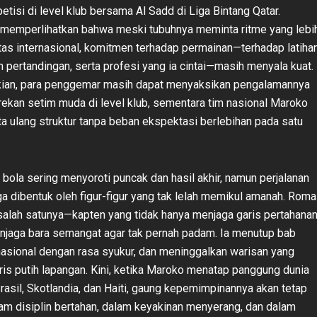
tisi di level klub bersama Al Sadd di Liga Bintang Qatar.
 memperlihatkan bahwa meski tubuhnya meminta ritme yang lebi
ntas internasional, komitmen terhadap permainan—terhadap latiha
an pertandingan, serta profesi yang ia cintai—masih menyala kuat.
ian, para penggemar masih dapat menyaksikan pengalamannya
kan setim muda di level klub, sementara tim nasional Maroko
a ulang struktur tanpa beban ekspektasi berlebihan pada satu
 bola sering menyoroti puncak dan hasil akhir, namun perjalanan
ga dibentuk oleh figur-figur yang tak lelah memikul amanah. Roma
salah satunya—kapten yang tidak hanya menjaga garis pertahanan
enjaga bara semangat agar tak pernah padam. Ia menutup bab
asional dengan rasa syukur, dan meninggalkan warisan yang
is putih lapangan. Kini, ketika Maroko menatap panggung dunia
asil, Skotlandia, dan Haiti, gaung kepemimpinannya akan tetap
lam disiplin bertahan, dalam keyakinan menyerang, dan dalam