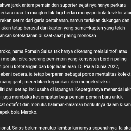
ahwa jarak antara pemain dan suporter sejatinya hanya perkara
erkara rasa. Ia mungkin tak lagi berlari menyapu bola terakhir ata
kan setim dari garis pertahanan, namun teriakan dukungan dan
un akan tetap berasal dari kapten yang sama—kapten yang telah
kan keteladanan di saat-saat paling menekan.
aroko, nama Romain Saiss tak hanya dikenang melalui trofi atau
api melalui citra seorang pemimpin yang konsisten berdiri paling
m perlu ketenangan dan kejelasan arah. Di Piala Dunia 2022,
ebani cedera, ia tetap berperan sebagai poros mentalitas kolekt
uang ganti, meredakan kepanikan, dan mengekstraksi
ri dari setiap inci usaha di lapangan. Kepergiannya menandai akh
api juga membuka kesempatan bagi pemain-pemain baru untuk
at estafet dan menulis halaman-halaman berikutnya dalam kisah
epak bola Maroko.
ional, Saiss belum menutup lembar kariernya sepenuhnya. Ia aka