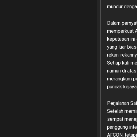
mundur dengan
Dalam pernyat
memperkuat 
keputusan ini
yang luar bi
rekan-rekanny
Setiap kali m
namun di atas
merangkum per
puncak kejaya
Perjalanan Sa
Setelah memi
sempat menepi
panggung inte
AFCON, tetapi