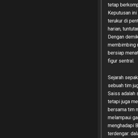
tetap berkompe
Keputusan ini
terukur di pe
harian, tuntut
Dengan demik
membimbing re
bersiap menat
figur sentral.
Sejarah sepak
sebuah tim ju
Saiss adalah 
tetapi juga m
bersama tim n
melampaui gar
menghadapi Br
terdengar: da