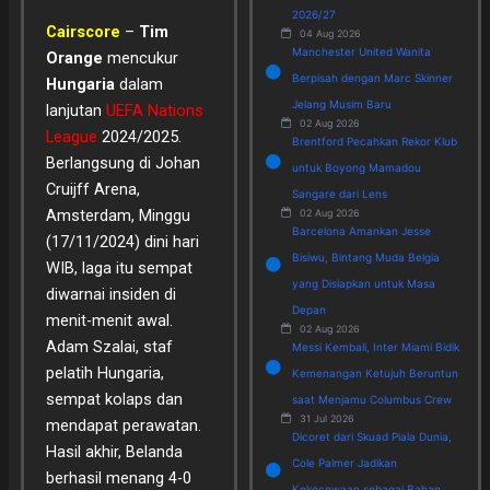
2026/27
Cairscore
–
Tim
04 Aug 2026
Manchester United Wanita
Orange
mencukur
Berpisah dengan Marc Skinner
Hungaria
dalam
Jelang Musim Baru
lanjutan
UEFA Nations
02 Aug 2026
League
2024/2025.
Brentford Pecahkan Rekor Klub
Berlangsung di Johan
untuk Boyong Mamadou
Cruijff Arena,
Sangare dari Lens
Amsterdam, Minggu
02 Aug 2026
Barcelona Amankan Jesse
(17/11/2024) dini hari
Bisiwu, Bintang Muda Belgia
WIB, laga itu sempat
yang Disiapkan untuk Masa
diwarnai insiden di
Depan
menit-menit awal.
02 Aug 2026
Adam Szalai, staf
Messi Kembali, Inter Miami Bidik
pelatih Hungaria,
Kemenangan Ketujuh Beruntun
sempat kolaps dan
saat Menjamu Columbus Crew
31 Jul 2026
mendapat perawatan.
Dicoret dari Skuad Piala Dunia,
Hasil akhir, Belanda
Cole Palmer Jadikan
berhasil menang 4-0
Kekecewaan sebagai Bahan