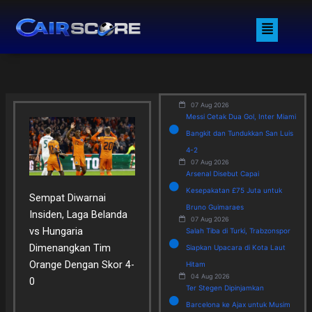
Skip
Menu
to
content
07 Aug 2026
Messi Cetak Dua Gol, Inter Miami
Bangkit dan Tundukkan San Luis
4-2
07 Aug 2026
Arsenal Disebut Capai
Kesepakatan £75 Juta untuk
Sempat Diwarnai
Bruno Guimaraes
Insiden, Laga Belanda
07 Aug 2026
vs Hungaria
Salah Tiba di Turki, Trabzonspor
Dimenangkan Tim
Siapkan Upacara di Kota Laut
Orange Dengan Skor 4-
Hitam
04 Aug 2026
0
Ter Stegen Dipinjamkan
Barcelona ke Ajax untuk Musim