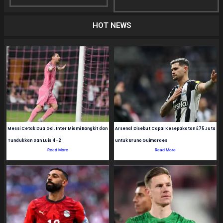
HOT NEWS
Messi Cetak Dua Gol, Inter Miami Bangkit dan
Arsenal Disebut Capai Kesepakatan £75 Juta
Tundukkan San Luis 4-2
untuk Bruno Guimaraes
Read More
Read More