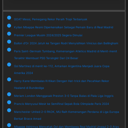
GOAT Messi, Pemegang Rekor Peraih Tropi Terbanyak
Kylian Mbappe Resmi Diperkenalkan Sebagai Pemain Baru di Real Madrid
Premier League Musim 2024/2025 Segera Dimulai
Ballon d'Or 2024 Jatuh ke Tangan Rodri Menyisihkan Vinicius dan Bellingham
Paris Saint-Germain Tumbang, Kemenangan Atletico Madrid di Menit-menit
Terakhir Membuat PSG Tersingkir Dari 24 Besar
Gol Martinez di menit ke-112, Antarkan Argentina Menjadi Juara Copa
Amerika 2024
Harry Kane Membalas Kritikan Dengan Hat-trick dan Pecahkan Rekor
Haaland di Bundesliga
Meriam London Menggasak Preston 3-0 Tanpa Balas di Piala Liga Inggris
Prancis Menyusul Mesir ke Semifinal Sepak Bola Olimpiade Paris 2024
Manchester United 2-0 PAOK, MU Raih Kemenangan Perdana di Liga Europa
Berkat Brace Amad
Mbappe Akhirnya Mencetak Gol dan Membawa Real Madrid Unggul 2-0 Atas