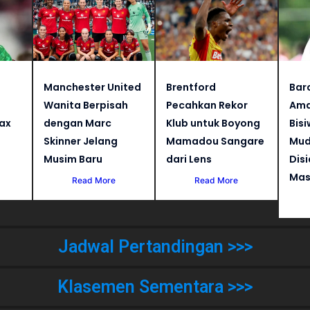
Manchester United
Brentford
Bar
Wanita Berpisah
Pecahkan Rekor
Ama
jax
dengan Marc
Klub untuk Boyong
Bisi
Skinner Jelang
Mamadou Sangare
Mud
Musim Baru
dari Lens
Dis
Mas
Read More
Read More
Jadwal Pertandingan >>>
Klasemen Sementara >>>