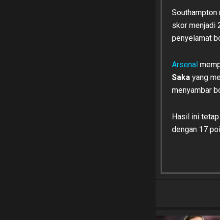
Southampton 
skor menjadi 
penyelamat bo
Arsenal
mempe
Saka
yang men
menyambar bo
Hasil ini tet
dengan 17 poi