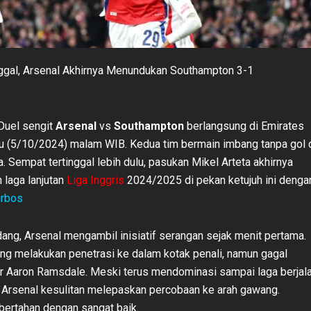
ggal, Arsenal Akhirnya Menundukan Southampton 3-1
Duel sengit
Arsenal
vs
Southampton
berlangsung di Emirates
u (5/10/2024) malam WIB. Kedua tim bermain imbang tanpa gol 
. Sempat tertinggal lebih dulu, pasukan Mikel Arteta akhirnya
laga lanjutan
Liga Inggris
2024/2025 di pekan ketujuh ini denga
irbos
dang, Arsenal mengambil inisiatif serangan sejak menit pertama.
ng melakukan penetrasi ke dalam kotak penali, namun gagal
r Aaron Ramsdale. Meski terus mendominasi sampai laga berjal
 Arsenal kesulitan melepaskan percobaan ke arah gawang.
ertahan dengan sangat baik.