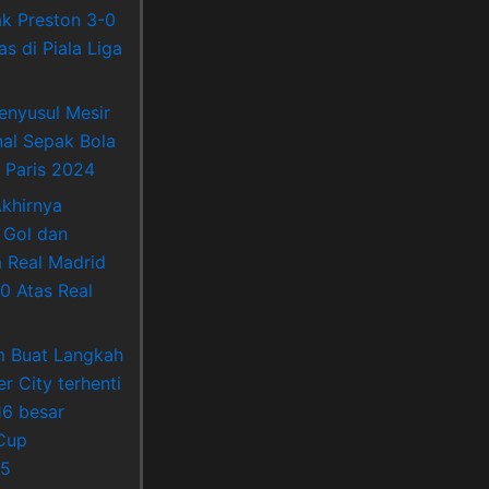
k Preston 3-0
s di Piala Liga
enyusul Mesir
nal Sepak Bola
 Paris 2024
khirnya
 Gol dan
Real Madrid
0 Atas Real
m Buat Langkah
r City terhenti
16 besar
Cup
5