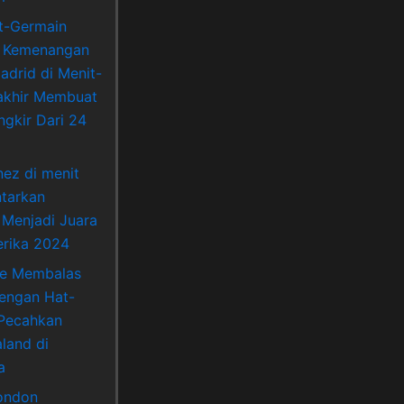
nt-Germain
 Kemenangan
adrid di Menit-
akhir Membuat
ngkir Dari 24
nez di menit
ntarkan
 Menjadi Juara
rika 2024
ne Membalas
Dengan Hat-
 Pecahkan
land di
a
ondon