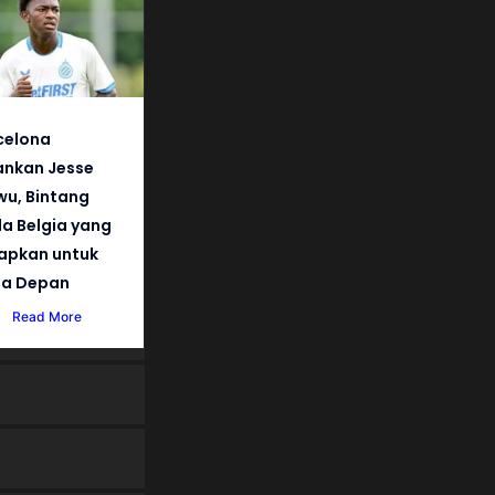
celona
nkan Jesse
wu, Bintang
a Belgia yang
iapkan untuk
a Depan
Read More