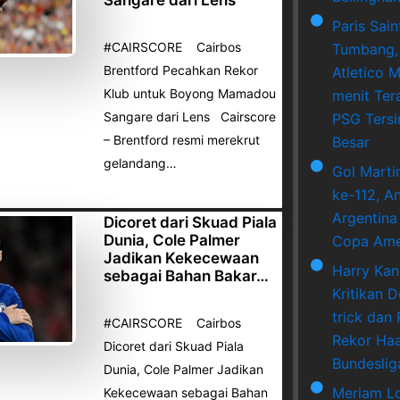
Paris Sai
#CAIRSCORE Cairbos
Tumbang,
Brentford Pecahkan Rekor
Atletico M
Klub untuk Boyong Mamadou
menit Ter
Sangare dari Lens Cairscore
PSG Tersi
– Brentford resmi merekrut
Besar
gelandang…
Gol Marti
ke-112, A
Argentina
Dicoret dari Skuad Piala
Dunia, Cole Palmer
Copa Ame
Jadikan Kekecewaan
Harry Ka
sebagai Bahan Bakar…
Kritikan 
trick dan
#CAIRSCORE Cairbos
Rekor Haa
Dicoret dari Skuad Piala
Bundeslig
Dunia, Cole Palmer Jadikan
Meriam L
Kekecewaan sebagai Bahan