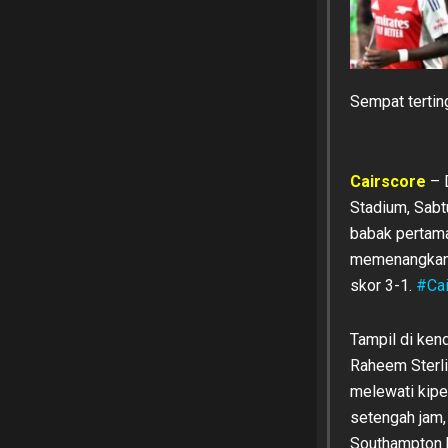
Sempat tertin
Cairscore
– 
Stadium, Sabt
babak pertama
memenangkan 
skor 3-1.
#Ca
Tampil di ken
Raheem Sterli
melewati kipe
setengah jam,
Southampton b