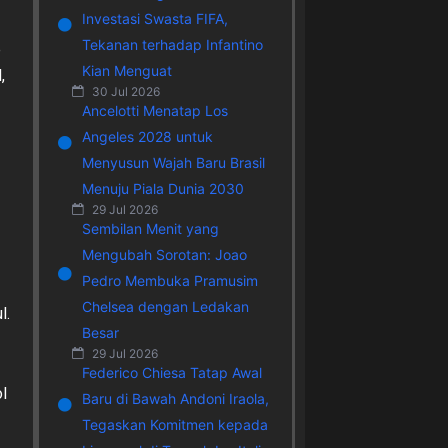
Investasi Swasta FIFA,
Tekanan terhadap Infantino
e
Kian Menguat
,
30 Jul 2026
Ancelotti Menatap Los
Angeles 2028 untuk
r
Menyusun Wajah Baru Brasil
Menuju Piala Dunia 2030
29 Jul 2026
Sembilan Menit yang
Mengubah Sorotan: Joao
Pedro Membuka Pramusim
Chelsea dengan Ledakan
l.
Besar
29 Jul 2026
Federico Chiesa Tatap Awal
l
Baru di Bawah Andoni Iraola,
Tegaskan Komitmen kepada