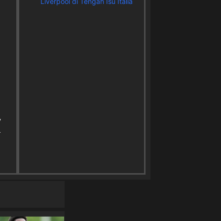
Liverpool di Tengah Isu Italia
,
.