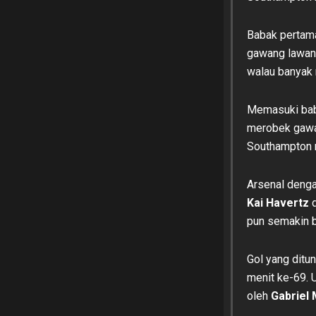
Babak pertama
gawang lawan.
walau banyak 
Memasuki bab
merobek gawan
Southampton
Arsenal denga
Kai Havertz
d
pun semakin b
Gol yang ditu
menit ke-69. 
oleh
Gabriel 