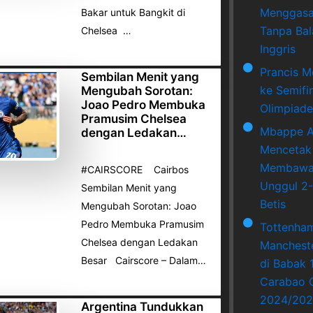
Menggasa
Bakar untuk Bangkit di
Tanpa Bala
Chelsea …
Inggris
Prancis M
Sembilan Menit yang
ke Semifi
Mengubah Sorotan:
Joao Pedro Membuka
Olimpiade
Pramusim Chelsea
Mbappe A
dengan Ledakan…
Mencetak
Membawa 
#CAIRSCORE Cairbos
Unggul 2-
Sembilan Menit yang
Betis
Mengubah Sorotan: Joao
Pedro Membuka Pramusim
Tottenha
Chelsea dengan Ledakan
Mancheste
Besar Cairscore – Dalam…
di Babak 
Carabao 
2024/202
Argentina Tundukkan