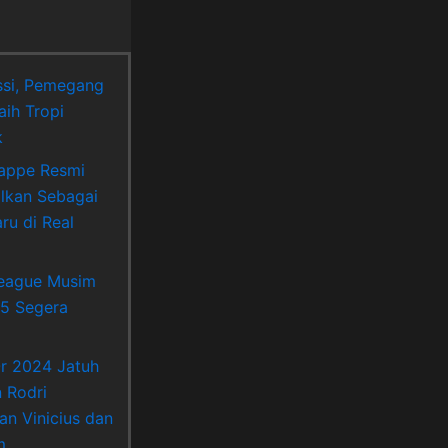
si, Pemegang
aih Tropi
k
appe Resmi
lkan Sebagai
ru di Real
League Musim
5 Segera
Or 2024 Jatuh
 Rodri
an Vinicius dan
m