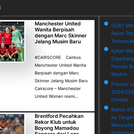
G
Manchester United
GOAT Mes
Wanita Berpisah
Rekor Per
dengan Marc Skinner
Terbanya
Jelang Musim Baru
Kylian Mb
#CAIRSCORE Cairbos
Diperkena
Manchester United Wanita
Pemain Ba
Berpisah dengan Marc
Madrid
Skinner Jelang Musim Baru
Premier 
Cairscore – Manchester
2024/202
United Women resmi…
Dimulai
Ballon d'
Brentford Pecahkan
ke Tangan
Rekor Klub untuk
Menyisihk
Boyong Mamadou
Bellingha
Sangare dari Lens