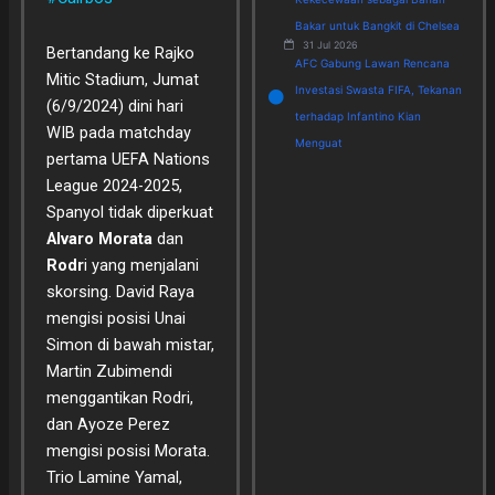
Bakar untuk Bangkit di Chelsea
31 Jul 2026
Bertandang ke Rajko
AFC Gabung Lawan Rencana
Mitic Stadium, Jumat
Investasi Swasta FIFA, Tekanan
(6/9/2024) dini hari
terhadap Infantino Kian
WIB pada matchday
Menguat
pertama UEFA Nations
League 2024-2025,
Spanyol tidak diperkuat
Alvaro Morata
dan
Rodr
i yang menjalani
skorsing. David Raya
mengisi posisi Unai
Simon di bawah mistar,
Martin Zubimendi
menggantikan Rodri,
dan Ayoze Perez
mengisi posisi Morata.
Trio Lamine Yamal,