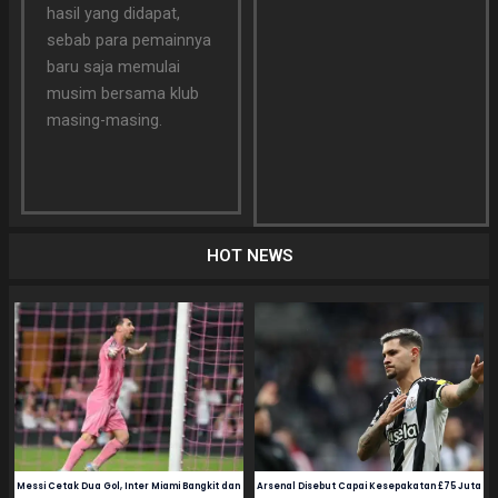
hasil yang didapat,
sebab para pemainnya
baru saja memulai
musim bersama klub
masing-masing.
HOT NEWS
Messi Cetak Dua Gol, Inter Miami Bangkit dan
Arsenal Disebut Capai Kesepakatan £75 Juta