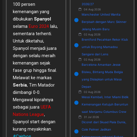
100 persen
2026/27
04 Aug 2026
kemenangan yang
Manchester United Wanita
dibukukan
Spanyol
Berpisah dengan Marc Skinner
selama
Euro 2024
lalu,
Jelang Musim Baru
sementara terhenti.
02 Aug 2026
Brentford Pecahkan Rekor Klub
Untuk diketahui,
untuk Boyong Mamadou
Spanyol menjadi juara
Sangare dari Lens
dengan selalu meraih
02 Aug 2026
kemenangan sejak
Barcelona Amankan Jesse
fase grup hingga final.
Bisiwu, Bintang Muda Belgia
Melawat ke markas
yang Disiapkan untuk Masa
Serbia
, Tim Matador
Depan
diimbangi 0-0.
02 Aug 2026
Messi Kembali, Inter Miami Bidik
Mengawal kiprahnya
Kemenangan Ketujuh Beruntun
sebagai juara
UEFA
saat Menjamu Columbus Crew
Nations League
,
31 Jul 2026
Spanyol start dengan
Dicoret dari Skuad Piala Dunia,
kurang meyakinkan.
Cole Palmer Jadikan
#Cairbos
Kekecewaan sebagai Bahan