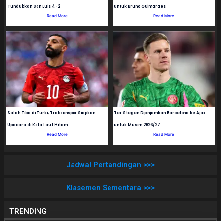
Tundukkan San Luis 4-2
untuk Bruno Guimaraes
Read More
Read More
Salah Tiba di Turki, Trabzonspor Siapkan
Ter Stegen Dipinjamkan Barcelona ke Ajax
Upacara di Kota Laut Hitam
untuk Musim 2026/27
Read More
Read More
Jadwal Pertandingan >>>
Klasemen Sementara >>>
TRENDING