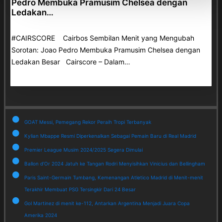
Pedro Membuka Pramusim Chelsea dengan
Ledakan…
#CAIRSCORE Cairbos Sembilan Menit yang Mengubah
Sorotan: Joao Pedro Membuka Pramusim Chelsea dengan
Ledakan Besar Cairscore – Dalam…
GOAT Messi, Pemegang Rekor Peraih Tropi Terbanyak
Kylian Mbappe Resmi Diperkenalkan Sebagai Pemain Baru di Real Madrid
Premier League Musim 2024/2025 Segera Dimulai
Ballon d'Or 2024 Jatuh ke Tangan Rodri Menyisihkan Vinicius dan Bellingham
Paris Saint-Germain Tumbang, Kemenangan Atletico Madrid di Menit-menit
Terakhir Membuat PSG Tersingkir Dari 24 Besar
Gol Martinez di menit ke-112, Antarkan Argentina Menjadi Juara Copa
Amerika 2024