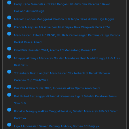
Harry Kane Membalas Kritikan Dengan Hat-trick dan Pecahkan Rekor
Haaland di Bundesliga
Meriam London Menggasak Preston 3-0 Tanpa Balas di Piala Liga Inggris
Prancis Menyusul Mesir ke Semifinal Sepak Bola Olimpiade Paris 2024
Manchester United 2-0 PAOK, MU Raih Kemenangan Perdana di Liga Europa
Berkat Brace Amad
Final Piala Presiden 2024, Arema FC Menantang Borneo FC
Mbappe Akhirnya Mencetak Gol dan Membawa Real Madrid Unggul 2-0 Atas
Real Betis
Tottenham Buat Langkah Manchester City terhenti di Babak 16 besar
Carabao Cup 2024/2025
Kualifikasi Piala Dunia 2026, Indonesia Akan Dijamu Arab Saudi
Bali United Bertengger di Puncak Klasemen Liga 1 Setelah Kalahkan Persis
Solo 3-0
Ronaldo Mengisyaratkan Tanggal Pensiun, Setelah Mencetak 910 Gol Dalam
Karirnya
Liga 1 Indonesia : Semen Padang Ambruk, Borneo FC Berjaya