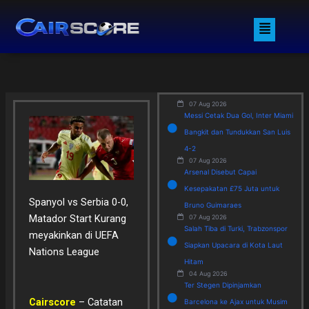
Skip
Menu
to
content
07 Aug 2026
Messi Cetak Dua Gol, Inter Miami
Bangkit dan Tundukkan San Luis
4-2
07 Aug 2026
Arsenal Disebut Capai
Kesepakatan £75 Juta untuk
Spanyol vs Serbia 0-0,
Bruno Guimaraes
Matador Start Kurang
07 Aug 2026
Salah Tiba di Turki, Trabzonspor
meyakinkan di UEFA
Siapkan Upacara di Kota Laut
Nations League
Hitam
04 Aug 2026
Ter Stegen Dipinjamkan
Cairscore
– Catatan
Barcelona ke Ajax untuk Musim