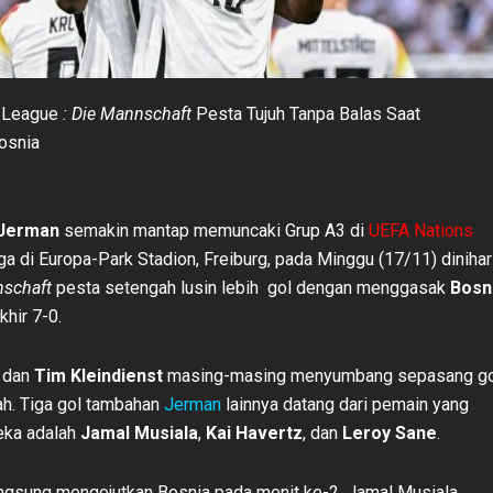
 League
: Die Mannschaft
Pesta Tujuh Tanpa Balas Saat
osnia
Jerman
semakin mantap memuncaki Grup A3 di
UEFA Nations
ga di Europa-Park Stadion, Freiburg, pada Minggu (17/11) dinihar
nschaft
pesta setengah lusin lebih gol dengan menggasak
Bosn
hir 7-0.
dan
Tim Kleindienst
masing-masing menyumbang sepasang go
ah. Tiga gol tambahan
Jerman
lainnya datang dari pemain yang
eka adalah
Jamal Musiala
,
Kai Havertz
, dan
Leroy Sane
.
ngsung mengejutkan Bosnia pada menit ke-2. Jamal Musiala