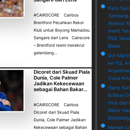
Paris Sai
#CAIRSCORE Cairbos
Tumbang,
Brentford Pecahkan Rekor
Atletico M
Klub untuk Boyong Mamadou
menit Ter
Sangare dari Lens Cairscore
PSG Tersi
– Brentford resmi merekrut
Besar
gelandang…
Gol Marti
ke-112, A
Argentina
Dicoret dari Skuad Piala
Dunia, Cole Palmer
Copa Ame
Jadikan Kekecewaan
Harry Ka
sebagai Bahan Bakar…
Kritikan 
trick dan
#CAIRSCORE Cairbos
Rekor Haa
Dicoret dari Skuad Piala
Bundeslig
Dunia, Cole Palmer Jadikan
Meriam L
Kekecewaan sebagai Bahan