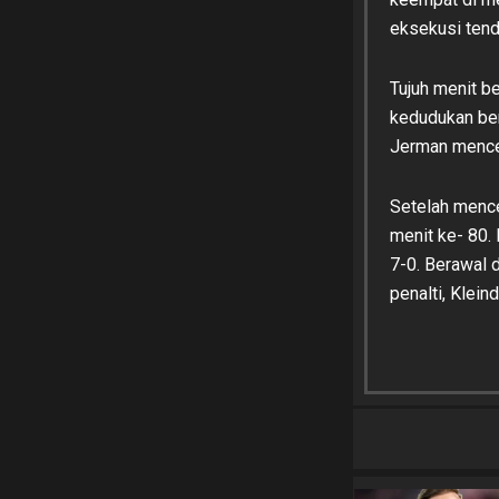
eksekusi tend
Tujuh menit b
kedudukan ber
Jerman mence
Setelah mence
menit ke- 80.
7-0. Berawal 
penalti, Klei