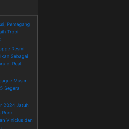
si, Pemegang
aih Tropi
k
appe Resmi
lkan Sebagai
ru di Real
League Musim
5 Segera
Or 2024 Jatuh
 Rodri
an Vinicius dan
m