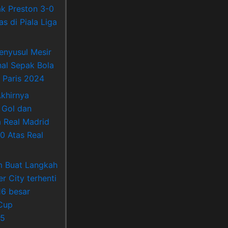
k Preston 3-0
s di Piala Liga
enyusul Mesir
nal Sepak Bola
 Paris 2024
khirnya
 Gol dan
Real Madrid
0 Atas Real
m Buat Langkah
r City terhenti
16 besar
Cup
5