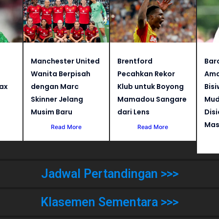
Manchester United
Brentford
Bar
Wanita Berpisah
Pecahkan Rekor
Ama
jax
dengan Marc
Klub untuk Boyong
Bisi
Skinner Jelang
Mamadou Sangare
Mud
Musim Baru
dari Lens
Dis
Mas
Read More
Read More
Jadwal Pertandingan >>>
Klasemen Sementara >>>