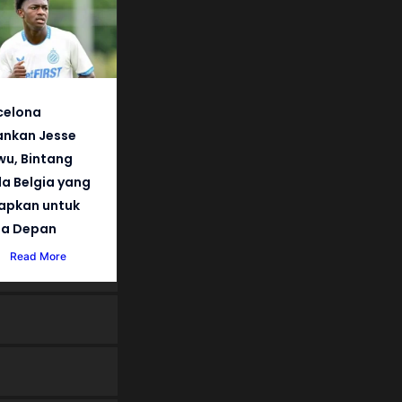
celona
nkan Jesse
wu, Bintang
a Belgia yang
iapkan untuk
a Depan
Read More