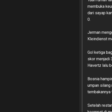
membuka keun
dari sayap ka
0.
Jerman mengga
Kleindienst 
Gol ketiga ba
skor menjadi 
Havertz lalu 
Bosnia hampir
umpan silang 
tembakannya t
Setelah resta
keempat di me