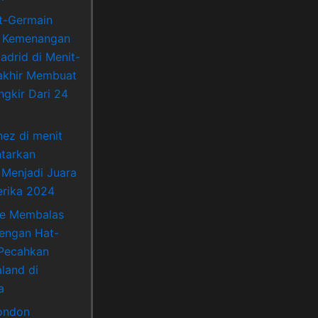
nt-Germain
 Kemenangan
adrid di Menit-
akhir Membuat
ngkir Dari 24
nez di menit
ntarkan
 Menjadi Juara
rika 2024
ne Membalas
Dengan Hat-
 Pecahkan
land di
a
ondon