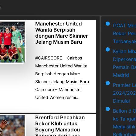
G
Manchester United
GOAT Mes
Wanita Berpisah
Rekor Per
dengan Marc Skinner
Terbanya
Jelang Musim Baru
Kylian Mb
#CAIRSCORE Cairbos
Diperkena
Manchester United Wanita
Pemain Ba
Berpisah dengan Marc
Madrid
Skinner Jelang Musim Baru
Premier 
Cairscore – Manchester
2024/202
United Women resmi…
Dimulai
Ballon d'
Brentford Pecahkan
ke Tangan
Rekor Klub untuk
Menyisihk
Boyong Mamadou
Bellingha
Sangare dari Lens