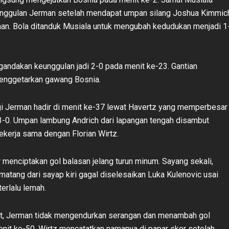
ggulan Jerman setelah mendapat umpan silang Joshua Kimmic
nan. Bola ditanduk Musiala untuk mengubah kedudukan menjadi 1
ndakan keunggulan jadi 2-0 pada menit ke-23. Gantian
menggetarkan gawang Bosnia.
gi Jerman hadir di menit ke-37 lewat Havertz yang memperbesar
3-0. Umpan lambung Andrich dari lapangan tengah disambut
bekerja sama dengan Florian Wirtz.
 menciptakan gol balasan jelang turun minum. Sayang sekali,
matang dari sayap kiri gagal diselesaikan Luka Kulenovic usai
erlalu lemah.
rt, Jerman tidak mengendurkan serangan dan menambah gol
nit ke-50. Wirtz mencatatkan namanya di papar skor setelah