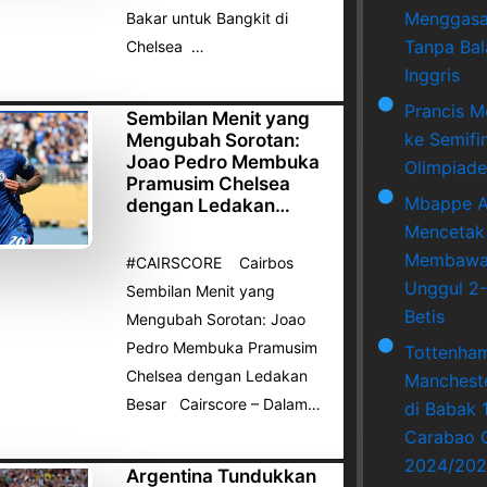
Menggasa
Bakar untuk Bangkit di
Tanpa Bala
Chelsea …
Inggris
Prancis M
Sembilan Menit yang
ke Semifi
Mengubah Sorotan:
Joao Pedro Membuka
Olimpiade
Pramusim Chelsea
Mbappe A
dengan Ledakan…
Mencetak
Membawa 
#CAIRSCORE Cairbos
Unggul 2-
Sembilan Menit yang
Betis
Mengubah Sorotan: Joao
Pedro Membuka Pramusim
Tottenha
Chelsea dengan Ledakan
Mancheste
Besar Cairscore – Dalam…
di Babak 
Carabao 
2024/202
Argentina Tundukkan