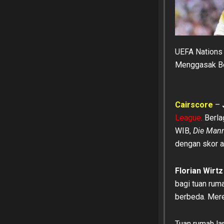
UEFA Nations
Menggasak B
Cairscore
–
League
.
Berla
WIB,
Die Man
dengan skor ak
Florian Wirtz
bagi tuan rum
berbeda. Mer
Tuan rumah la