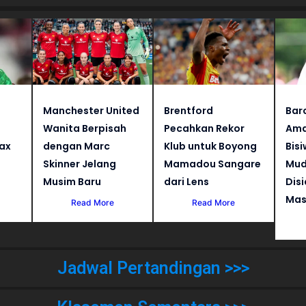
Manchester United
Brentford
Bar
Wanita Berpisah
Pecahkan Rekor
Ama
jax
dengan Marc
Klub untuk Boyong
Bisi
Skinner Jelang
Mamadou Sangare
Mud
Musim Baru
dari Lens
Dis
Mas
Read More
Read More
Jadwal Pertandingan >>>