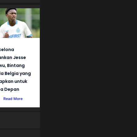
celona
nkan Jesse
wu, Bintang
a Belgia yang
iapkan untuk
a Depan
Read More