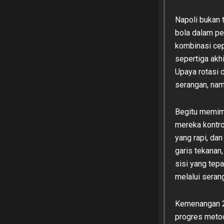
Napoli bukan
bola dalam pe
kombinasi cepa
sepertiga akh
Upaya rotasi 
serangan, nam
Begitu memimp
mereka kontro
yang rapi, da
garis tekanan
sisi yang tep
melalui serang
Kemenangan 2-
progres metod