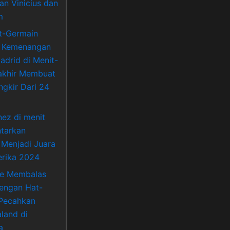
an Vinicius dan
m
nt-Germain
 Kemenangan
adrid di Menit-
akhir Membuat
ngkir Dari 24
nez di menit
ntarkan
 Menjadi Juara
rika 2024
ne Membalas
Dengan Hat-
 Pecahkan
land di
a