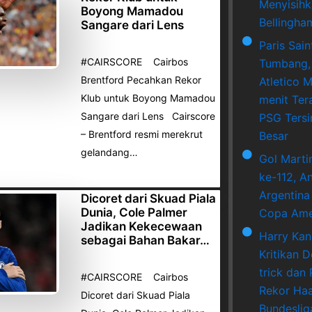
Menyisihk
Boyong Mamadou
Bellingha
Sangare dari Lens
Paris Sai
#CAIRSCORE Cairbos
Tumbang,
Brentford Pecahkan Rekor
Atletico M
Klub untuk Boyong Mamadou
menit Ter
Sangare dari Lens Cairscore
PSG Tersi
– Brentford resmi merekrut
Besar
gelandang…
Gol Marti
ke-112, A
Argentina
Dicoret dari Skuad Piala
Dunia, Cole Palmer
Copa Ame
Jadikan Kekecewaan
Harry Ka
sebagai Bahan Bakar…
Kritikan 
trick dan
#CAIRSCORE Cairbos
Rekor Haa
Dicoret dari Skuad Piala
Bundeslig