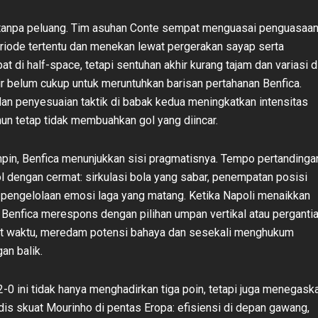
 tanpa peluang. Tim asuhan Conte sempat menguasai penguasaa
riode tertentu dan menekan lewat pergerakan sayap serta
t di half-space, tetapi sentuhan akhir kurang tajam dan variasi d
ir belum cukup untuk meruntuhkan barisan pertahanan Benfica.
dan penyesuaian taktik di babak kedua meningkatkan intensitas
un tetap tidak membuahkan gol yang diincar.
in, Benfica menunjukkan sisi pragmatisnya. Tempo pertandinga
l dengan cermat: sirkulasi bola yang sabar, penempatan posisi
n pengelolaan emosi laga yang matang. Ketika Napoli menaikkan
, Benfica merespons dengan pilihan umpan vertikal atau perganti
at waktu, meredam potensi bahaya dan sesekali menghukum
an balik.
0 ini tidak hanya menghadirkan tiga poin, tetapi juga menegask
is skuat Mourinho di pentas Eropa: efisiensi di depan gawang,