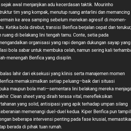
 sejak awal menjanjikan adu kecerdasan taktik. Mourinho
ruktur tim yang kompak, menutup ruang antarlini dan memancing
 bermain ke area samping sebelum menekan agresif di momen-
. Ketika bola direbut, transisi Benfica berjalan cepat dan terukur
ruang di belakang lini tengah tamu. Conte, setia pada
 mengandalkan organisasi yang rapi dengan dukungan sayap yang
kulasi bola sabar untuk membuka celah, namun sering kali terhamb
dah-menengah Benfica yang disiplin.
 balas lahir dari eksekusi yang klinis serta manajemen momen
Benfica memaksimalkan setiap peluang—baik dari situasi
buka maupun bola mati—sementara lini belakang mereka menjag
khir. Clean sheet yang diraih terasa vital, merefleksikan
rtahanan yang solid, antisipasi yang apik terhadap umpan silang
 keberanian memenangi duel-duel kedua. Kiper Benfica pun tampil
ngan beberapa intervensi penting pada fase krusial, memastika
p berada di pihak tuan rumah.