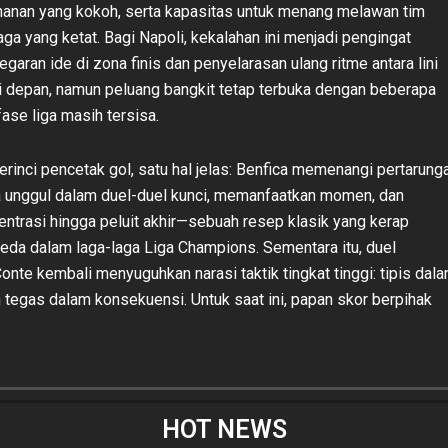
ahanan yang kokoh, serta kapasitas untuk menang melawan tim
ga yang ketat. Bagi Napoli, kekalahan ini menjadi pengingat
garan ide di zona finis dan penyelarasan ulang ritme antara lini
ni depan, namun peluang bangkit tetap terbuka dengan beberapa
ase liga masih tersisa.
erinci pencetak gol, satu hal jelas: Benfica memenangi pertarung
a unggul dalam duel-duel kunci, memanfaatkan momen, dan
ntrasi hingga peluit akhir—sebuah resep klasik yang kerap
da dalam laga-laga Liga Champions. Sementara itu, duel
onte kembali menyuguhkan narasi taktik tingkat tinggi: tipis dal
 tegas dalam konsekuensi. Untuk saat ini, papan skor berpihak
HOT NEWS