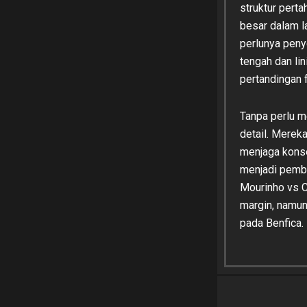
struktur pert
besar dalam la
perlunya penye
tengah dan li
pertandingan f
Tanpa perlu m
detail. Merek
menjaga konse
menjadi pembe
Mourinho vs C
margin, namun
pada Benfica.