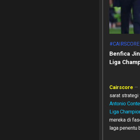
#CAIRSCORE
Benfica Ji
Liga Cham
Cairscore
—
sarat strateg
Antonio Conte
Liga Champio
mereka di fas
laga penentu b