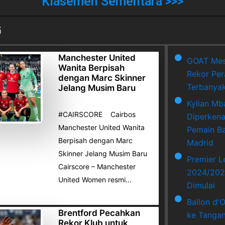
Klasemen Sementara >>>
G
Manchester United
GOAT Mes
Wanita Berpisah
Rekor Per
dengan Marc Skinner
Terbanya
Jelang Musim Baru
Kylian Mb
#CAIRSCORE Cairbos
Diperkena
Manchester United Wanita
Pemain Ba
Berpisah dengan Marc
Madrid
Skinner Jelang Musim Baru
Premier 
Cairscore – Manchester
2024/202
United Women resmi…
Dimulai
Ballon d'
Brentford Pecahkan
ke Tangan
Rekor Klub untuk