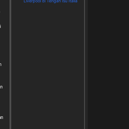
Liverpool di Tengah Isu Italia
n
i
n
an
an