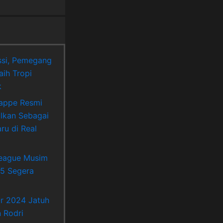
si, Pemegang
aih Tropi
k
appe Resmi
lkan Sebagai
ru di Real
League Musim
5 Segera
Or 2024 Jatuh
 Rodri