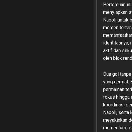
Pertemuan ini
menyiapkan st
Napoli untuk
momen tertentu
memanfaatkan 
identitasnya,
aktif dan sir
oleh blok ren
Dua gol tanpa
yang cermat. 
permainan ter
fokus hingga a
koordinasi pe
Napoli, serta
meyakinkan de
momentum teta