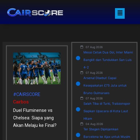
Skip
Menu
to
content
07 Aug 2026
Messi Cetak Dua Gol, Inter Miami
Bangkit dan Tundukkan San Luis
4-2
07 Aug 2026
Arsenal Disebut Capai
Kesepakatan £75 Juta untuk
Bruno Guimaraes
#CAIRSCORE
07 Aug 2026
Cairbos
Salah Tiba di Turki, Trabzonspor
Duel Fluminense vs
Siapkan Upacara di Kota Laut
Chelsea: Siapa yang
Hitam
04 Aug 2026
Akan Melaju ke Final?
Ter Stegen Dipinjamkan
Barcelona ke Ajax untuk Musim