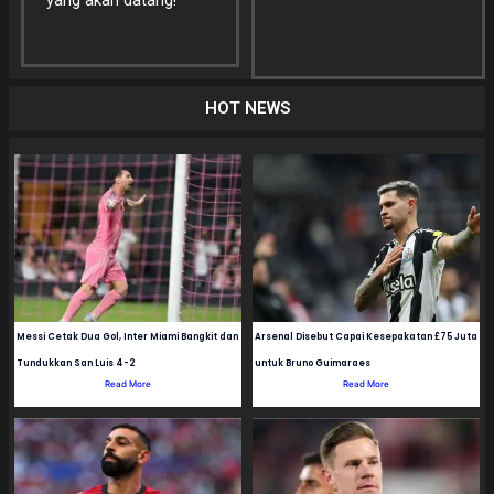
yang akan datang!
HOT NEWS
Messi Cetak Dua Gol, Inter Miami Bangkit dan
Arsenal Disebut Capai Kesepakatan £75 Juta
Tundukkan San Luis 4-2
untuk Bruno Guimaraes
Read More
Read More