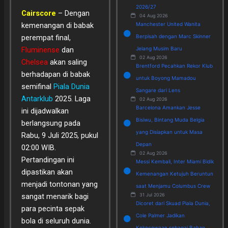
2026/27
Cairscore
– Dengan
04 Aug 2026
Manchester United Wanita
kemenangan di babak
Berpisah dengan Marc Skinner
perempat final,
Jelang Musim Baru
Fluminense
dan
02 Aug 2026
Chelsea
akan saling
Brentford Pecahkan Rekor Klub
berhadapan di babak
untuk Boyong Mamadou
semifinal
Piala Dunia
Sangare dari Lens
Antarklub
2025. Laga
02 Aug 2026
Barcelona Amankan Jesse
ini dijadwalkan
Bisiwu, Bintang Muda Belgia
berlangsung pada
yang Disiapkan untuk Masa
Rabu, 9 Juli 2025, pukul
Depan
02:00 WIB.
02 Aug 2026
Pertandingan ini
Messi Kembali, Inter Miami Bidik
dipastikan akan
Kemenangan Ketujuh Beruntun
menjadi tontonan yang
saat Menjamu Columbus Crew
31 Jul 2026
sangat menarik bagi
Dicoret dari Skuad Piala Dunia,
para pecinta sepak
Cole Palmer Jadikan
bola di seluruh dunia.
Kekecewaan sebagai Bahan