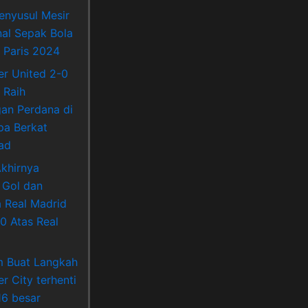
enyusul Mesir
nal Sepak Bola
 Paris 2024
r United 2-0
 Raih
an Perdana di
pa Berkat
ad
khirnya
 Gol dan
Real Madrid
0 Atas Real
m Buat Langkah
r City terhenti
16 besar