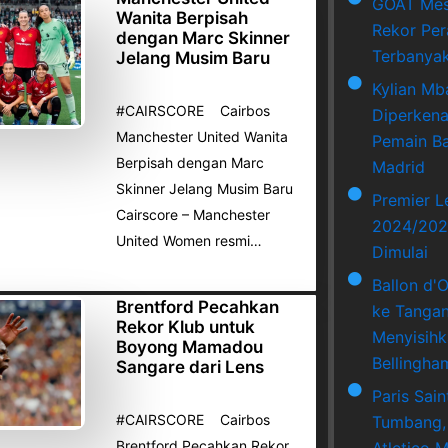
GOAT Mes
Wanita Berpisah
Rekor Per
dengan Marc Skinner
Terbanya
Jelang Musim Baru
Kylian Mb
#CAIRSCORE Cairbos
Diperkena
Manchester United Wanita
Pemain Ba
Berpisah dengan Marc
Madrid
Skinner Jelang Musim Baru
Premier 
Cairscore – Manchester
2024/202
United Women resmi…
Dimulai
Ballon d'
Brentford Pecahkan
ke Tangan
Rekor Klub untuk
Menyisihk
Boyong Mamadou
Bellingha
Sangare dari Lens
Paris Sai
#CAIRSCORE Cairbos
Tumbang,
Brentford Pecahkan Rekor
Atletico M