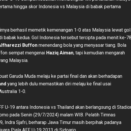
rtama hingga skor Indonesia vs Malaysia di babak pertama
irnya berhasil memetik kemenangan 1-0 atas Malaysia lewat gol
di babak kedua. Gol Indonesia tersebut tercipta pada menit ke-78
fharezzi Buffon
menendang bola yang menyasar tiang. Bola
ffon sempat mengenai
Haziq Aiman
, tapi kemudian mengarah
ang Malaysia.
buat Garuda Muda melaju ke partai final dan akan berhadapan
and
yang lebih dulu memastikan diri melaju ke final usai
ustralia 1-0.
FF U-19 antara Indonesia vs Thailand akan berlangsung di Stadio
Tomo pada Senin (29/7/2024) malam WIB. Pelatih Timnas
9, Indra Sjafri, berharap Jawa Timur masih berpihak padanya
juara Piala AFF U-19 2013 di Sidoarjo.