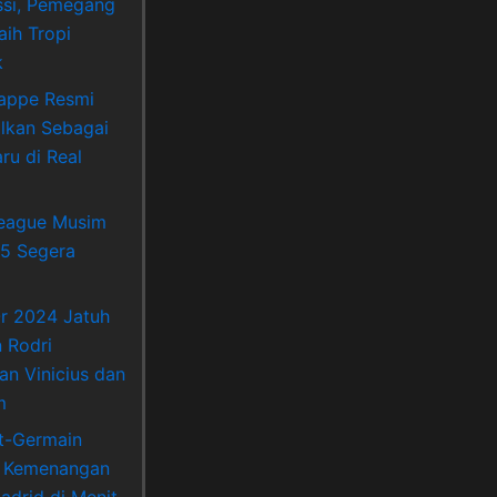
si, Pemegang
aih Tropi
k
appe Resmi
lkan Sebagai
ru di Real
League Musim
5 Segera
Or 2024 Jatuh
 Rodri
an Vinicius dan
m
nt-Germain
 Kemenangan
adrid di Menit-