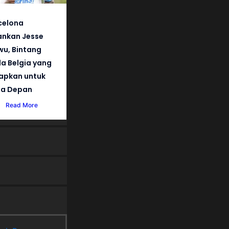
celona
nkan Jesse
wu, Bintang
a Belgia yang
iapkan untuk
a Depan
Read More