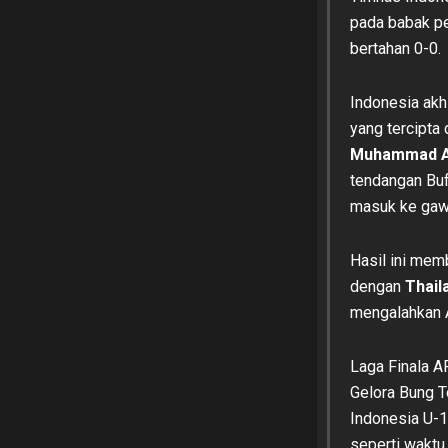
pada babak pe
bertahan 0-0.
Indonesia akh
yang tercipta 
Muhammad Al
tendangan Bu
masuk ke gaw
Hasil ini mem
dengan
Thail
mengalahkan A
Laga Finala A
Gelora Bung 
Indonesia U-1
seperti waktu 