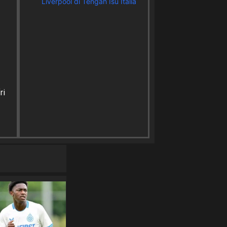
Liverpool di Tengah Isu Italia
ri