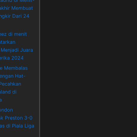
akhir Membuat
ngkir Dari 24
nez di menit
ntarkan
 Menjadi Juara
rika 2024
ne Membalas
Dengan Hat-
 Pecahkan
land di
a
ondon
k Preston 3-0
s di Piala Liga