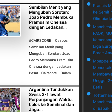
Prancis M
Sembilan Menit yang
ke Semifi
Mengubah Sorotan:
Joao Pedro Membuka
Olimpiade
Pramusim Chelsea
Mancheste
dengan Ledakan…
PAOK, MU
Kemenang
#CAIRSCORE Cairbos
Liga Euro
Sembilan Menit yang
Brace Am
Mengubah Sorotan: Joao
Pedro Membuka Pramusim
Mbappe A
Chelsea dengan Ledakan
Mencetak
Besar Cairscore – Dalam…
Membawa 
Unggul 2-
Betis
Argentina Tundukkan
Swiss 3-1 lewat
Tottenha
Perpanjangan Waktu,
Mancheste
Lolos ke Semifinal dan
di Babak 
Jaga…