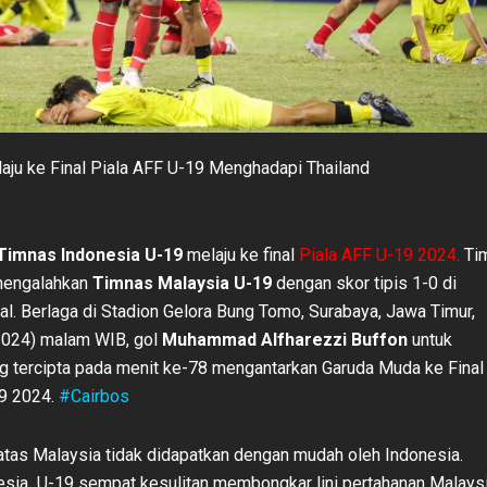
aju ke Final Piala AFF U-19 Menghadapi Thailand
Timnas Indonesia U-19
melaju ke final
Piala AFF U-19 2024
.
Ti
mengalahkan
Timnas Malaysia U-19
dengan skor tipis 1-0 di
al. Berlaga di Stadion Gelora Bung Tomo, Surabaya, Jawa Timur,
2024) malam WIB, gol
Muhammad Alfharezzi Buffon
untuk
g tercipta pada menit ke-78 mengantarkan Garuda Muda ke Final
9 2024.
#Cairbos
as Malaysia tidak didapatkan dengan mudah oleh Indonesia.
sia U-19 sempat kesulitan membongkar lini pertahanan Malays