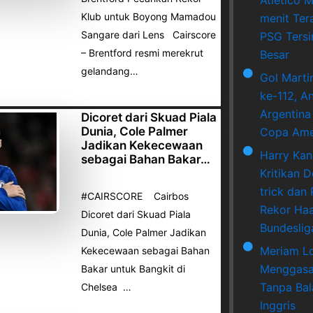
Klub untuk Boyong Mamadou
menit Ter
Sangare dari Lens Cairscore
PSG Tersi
– Brentford resmi merekrut
Besar
gelandang…
Gol Marti
ke-112, A
Argentina
Dicoret dari Skuad Piala
Dunia, Cole Palmer
Copa Ame
Jadikan Kekecewaan
Harry Ka
sebagai Bahan Bakar…
Kritikan 
trick dan
#CAIRSCORE Cairbos
Rekor Haa
Dicoret dari Skuad Piala
Bundeslig
Dunia, Cole Palmer Jadikan
Meriam L
Kekecewaan sebagai Bahan
Menggasa
Bakar untuk Bangkit di
Tanpa Bala
Chelsea …
Inggris