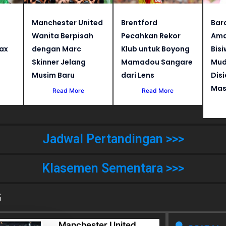
Manchester United
Brentford
Bar
Wanita Berpisah
Pecahkan Rekor
Ama
jax
dengan Marc
Klub untuk Boyong
Bisi
Skinner Jelang
Mamadou Sangare
Mud
Musim Baru
dari Lens
Dis
Mas
Read More
Read More
Jadwal Pertandingan >>>
Klasemen Sementara >>>
G
Manchester United