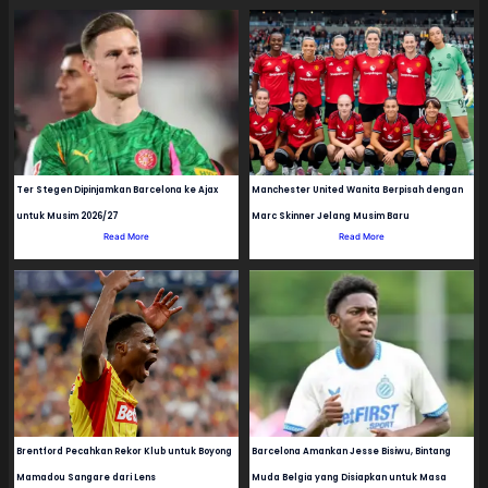
Ter Stegen Dipinjamkan Barcelona ke Ajax
Manchester United Wanita Berpisah dengan
untuk Musim 2026/27
Marc Skinner Jelang Musim Baru
Read More
Read More
Brentford Pecahkan Rekor Klub untuk Boyong
Barcelona Amankan Jesse Bisiwu, Bintang
Mamadou Sangare dari Lens
Muda Belgia yang Disiapkan untuk Masa