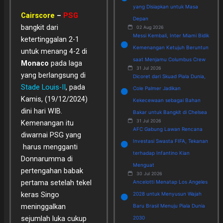
yang Disiapkan untuk Masa
Cairscore
–
PSG
Depan
bangkit dari
02 Aug 2026
Messi Kembali, Inter Miami Bidik
ketertinggalan 2-1
Kemenangan Ketujuh Beruntun
untuk menang 4-2 di
saat Menjamu Columbus Crew
Monaco
pada laga
31 Jul 2026
yang berlangsung di
Dicoret dari Skuad Piala Dunia,
Stade Louis-II
, pada
Cole Palmer Jadikan
Kamis, (19/12/2024)
Kekecewaan sebagai Bahan
dini hari WIB.
Bakar untuk Bangkit di Chelsea
31 Jul 2026
Kemenangan itu
AFC Gabung Lawan Rencana
diwarnai PSG yang
Investasi Swasta FIFA, Tekanan
harus mengganti
terhadap Infantino Kian
Donnarumma di
Menguat
pertengahan babak
30 Jul 2026
pertama setelah tekel
Ancelotti Menatap Los Angeles
keras Singo
2028 untuk Menyusun Wajah
meninggalkan
Baru Brasil Menuju Piala Dunia
sejumlah luka cukup
2030