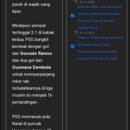
29 Jul 2026
parah di wajah sang
Sembilan Menit yang Mengubah
kiper.
Sorotan: Joao Pedro Membuka
Pramusim Chelsea dengan
Meskipun sempat
Ledakan Besar
tertinggal 2-1 di babak
29 Jul 2026
Federico Chiesa Tatap Awal Baru
kedua, PSG bangkit
di Bawah Andoni Iraola,
kembali dengan gol
Tegaskan Komitmen kepada
dari
Goncalo Ramos
Liverpool di Tengah Isu Italia
dan dua gol dari
Ousmane Dembele
untuk memperpanjang
rekor tak
terkalahkannya di liga
musim ini menjadi 16
pertandingan.
PSG memasuki jeda
Natal di puncak