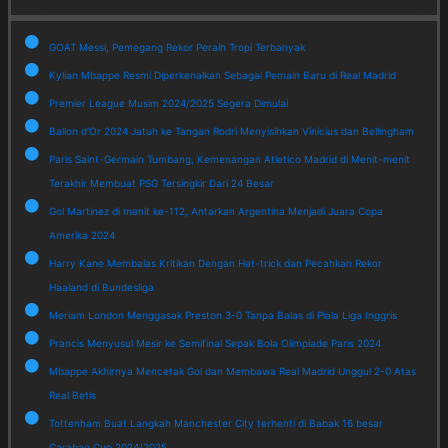
GOAT Messi, Pemegang Rekor Peraih Tropi Terbanyak
Kylian Mbappe Resmi Diperkenalkan Sebagai Pemain Baru di Real Madrid
Premier League Musim 2024/2025 Segera Dimulai
Ballon d'Or 2024 Jatuh ke Tangan Rodri Menyisihkan Vinicius dan Bellingham
Paris Saint-Germain Tumbang, Kemenangan Atletico Madrid di Menit-menit
Terakhir Membuat PSG Tersingkir Dari 24 Besar
Gol Martinez di menit ke-112, Antarkan Argentina Menjadi Juara Copa
Amerika 2024
Harry Kane Membalas Kritikan Dengan Hat-trick dan Pecahkan Rekor
Haaland di Bundesliga
Meriam London Menggasak Preston 3-0 Tanpa Balas di Piala Liga Inggris
Prancis Menyusul Mesir ke Semifinal Sepak Bola Olimpiade Paris 2024
Mbappe Akhirnya Mencetak Gol dan Membawa Real Madrid Unggul 2-0 Atas
Real Betis
Tottenham Buat Langkah Manchester City terhenti di Babak 16 besar
Carabao Cup 2024/2025