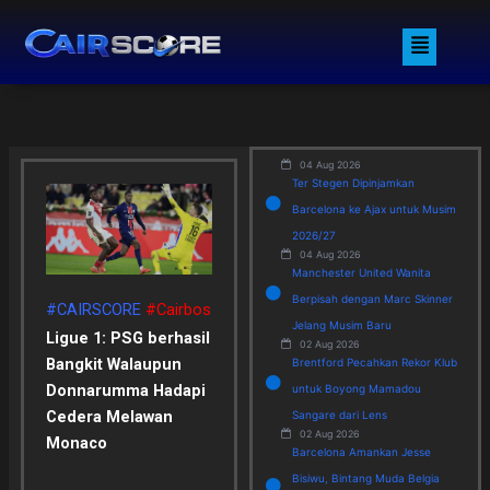
Skip
Menu
to
content
04 Aug 2026
Ter Stegen Dipinjamkan
Barcelona ke Ajax untuk Musim
2026/27
04 Aug 2026
Manchester United Wanita
Berpisah dengan Marc Skinner
#CAIRSCORE
#Cairbos
Jelang Musim Baru
Ligue 1: PSG berhasil
02 Aug 2026
Bangkit Walaupun
Brentford Pecahkan Rekor Klub
Donnarumma Hadapi
untuk Boyong Mamadou
Cedera Melawan
Sangare dari Lens
02 Aug 2026
Monaco
Barcelona Amankan Jesse
Bisiwu, Bintang Muda Belgia