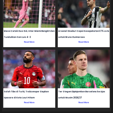
Messi Cetak Dua Gol, Inter Miami Bangkit dan
Arsenal Disebut Capai Kesepakatan £75 Juta
Tundukkan San Luis 4-2
untuk Bruno Guimaraes
Read More
Read More
Salah Tiba di Turki, Trabzonspor Siapkan
Ter Stegen Dipinjamkan Barcelona ke Ajax
Upacara di Kota Laut Hitam
untuk Musim 2026/27
Read More
Read More