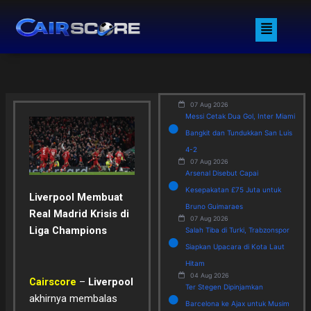
Skip
Menu
to
content
07 Aug 2026
Messi Cetak Dua Gol, Inter Miami
Bangkit dan Tundukkan San Luis
4-2
07 Aug 2026
Arsenal Disebut Capai
Kesepakatan £75 Juta untuk
Liverpool Membuat
Bruno Guimaraes
Real Madrid Krisis di
07 Aug 2026
Liga Champions
Salah Tiba di Turki, Trabzonspor
Siapkan Upacara di Kota Laut
Hitam
04 Aug 2026
Cairscore
–
Liverpool
Ter Stegen Dipinjamkan
akhirnya membalas
Barcelona ke Ajax untuk Musim