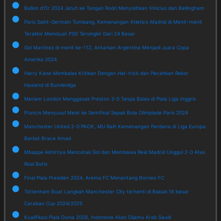
Ballon d'Or 2024 Jatuh ke Tangan Rodri Menyisihkan Vinicius dan Bellingham
Paris Saint-Germain Tumbang, Kemenangan Atletico Madrid di Menit-menit
Terakhir Membuat PSG Tersingkir Dari 24 Besar
Gol Martinez di menit ke-112, Antarkan Argentina Menjadi Juara Copa
Amerika 2024
Harry Kane Membalas Kritikan Dengan Hat-trick dan Pecahkan Rekor
Haaland di Bundesliga
Meriam London Menggasak Preston 3-0 Tanpa Balas di Piala Liga Inggris
Prancis Menyusul Mesir ke Semifinal Sepak Bola Olimpiade Paris 2024
Manchester United 2-0 PAOK, MU Raih Kemenangan Perdana di Liga Europa
Berkat Brace Amad
Mbappe Akhirnya Mencetak Gol dan Membawa Real Madrid Unggul 2-0 Atas
Real Betis
Final Piala Presiden 2024, Arema FC Menantang Borneo FC
Tottenham Buat Langkah Manchester City terhenti di Babak 16 besar
Carabao Cup 2024/2025
Kualifikasi Piala Dunia 2026, Indonesia Akan Dijamu Arab Saudi