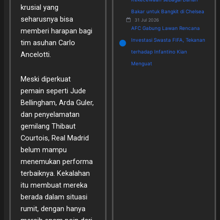
krusial yang
Bakar untuk Bangkit di Chelsea
seharusnya bisa
31 Jul 2026
AFC Gabung Lawan Rencana
memberi harapan bagi
Investasi Swasta FIFA, Tekanan
tim asuhan Carlo
terhadap Infantino Kian
Ancelotti.
Menguat
Meski diperkuat
pemain seperti Jude
Bellingham, Arda Guler,
dan penyelamatan
gemilang Thibaut
Courtois, Real Madrid
belum mampu
menemukan performa
terbaiknya. Kekalahan
itu membuat mereka
berada dalam situasi
rumit, dengan hanya