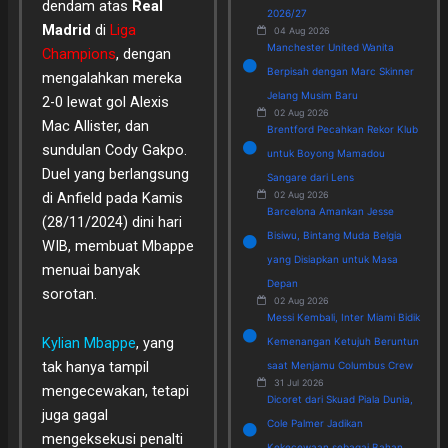
dendam atas
Real
2026/27
Madrid
di
Liga
04 Aug 2026
Manchester United Wanita
Champions
, dengan
Berpisah dengan Marc Skinner
mengalahkan mereka
Jelang Musim Baru
2-0 lewat gol Alexis
02 Aug 2026
Mac Allister, dan
Brentford Pecahkan Rekor Klub
sundulan Cody Gakpo.
untuk Boyong Mamadou
Duel yang berlangsung
Sangare dari Lens
di Anfield pada Kamis
02 Aug 2026
Barcelona Amankan Jesse
(28/11/2024) dini hari
Bisiwu, Bintang Muda Belgia
WIB, membuat Mbappe
yang Disiapkan untuk Masa
menuai banyak
Depan
sorotan.
02 Aug 2026
Messi Kembali, Inter Miami Bidik
Kylian Mbappe
, yang
Kemenangan Ketujuh Beruntun
tak hanya tampil
saat Menjamu Columbus Crew
31 Jul 2026
mengecewakan, tetapi
Dicoret dari Skuad Piala Dunia,
juga gagal
Cole Palmer Jadikan
mengeksekusi penalti
Kekecewaan sebagai Bahan