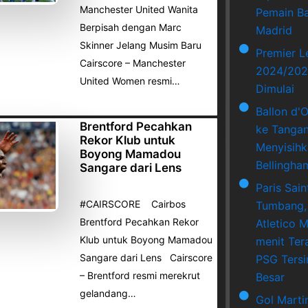
Manchester United Wanita
Pemain Ba
Berpisah dengan Marc
Madrid
Skinner Jelang Musim Baru
Premier 
Cairscore – Manchester
2024/202
United Women resmi…
Dimulai
Ballon d'
Brentford Pecahkan
ke Tangan
Rekor Klub untuk
Menyisihk
Boyong Mamadou
Bellingha
Sangare dari Lens
Paris Sai
#CAIRSCORE Cairbos
Tumbang,
Brentford Pecahkan Rekor
Atletico M
Klub untuk Boyong Mamadou
menit Ter
Sangare dari Lens Cairscore
PSG Tersi
– Brentford resmi merekrut
Besar
gelandang…
Gol Marti