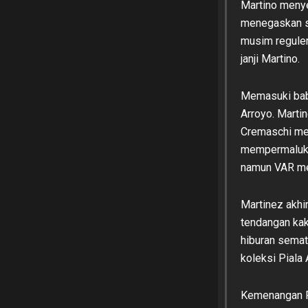
Martino menye
menegaskan sa
musim reguler 
janji Martino.
Memasuki bab
Arroyo. Marti
Cremaschi mem
mempermalukan
namun VAR me
Martinez akhi
tendangan kaki
hiburan semat
koleksi Piala
Kemenangan Pi