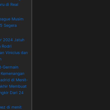
ru di Real
League Musim
5 Segera
Or 2024 Jatuh
 Rodri
an Vinicius dan
m
nt-Germain
 Kemenangan
adrid di Menit-
akhir Membuat
ngkir Dari 24
nez di menit