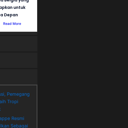
iapkan untuk
a Depan
Read More
si, Pemegang
aih Tropi
k
appe Resmi
lkan Sebagai