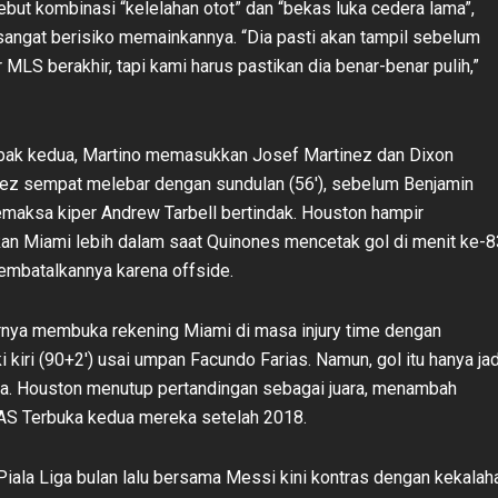
but kombinasi “kelelahan otot” dan “bekas luka cedera lama”,
ngat berisiko memainkannya. “Dia pasti akan tampil sebelum
MLS berakhir, tapi kami harus pastikan dia benar-benar pulih,”
ak kedua, Martino memasukkan Josef Martinez dan Dixon
nez sempat melebar dengan sundulan (56′), sebelum Benjamin
aksa kiper Andrew Tarbell bertindak. Houston hampir
 Miami lebih dalam saat Quinones mencetak gol di menit ke-8
mbatalkannya karena offside.
rnya membuka rekening Miami di masa injury time dengan
 kiri (90+2′) usai umpan Facundo Farias. Namun, gol itu hanya jad
a. Houston menutup pertandingan sebagai juara, menambah
 AS Terbuka kedua mereka setelah 2018.
ala Liga bulan lalu bersama Messi kini kontras dengan kekalah