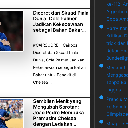
ke-112, A
Argentina
Dicoret dari Skuad Piala
Dunia, Cole Palmer
Copa Ame
Jadikan Kekecewaan
Harry Ka
sebagai Bahan Bakar…
Kritikan 
trick dan
#CAIRSCORE Cairbos
Rekor Haa
Dicoret dari Skuad Piala
Bundeslig
Dunia, Cole Palmer Jadikan
Meriam L
Kekecewaan sebagai Bahan
Menggasa
Bakar untuk Bangkit di
Tanpa Bala
Chelsea …
Inggris
Prancis M
Sembilan Menit yang
ke Semifi
Mengubah Sorotan:
Joao Pedro Membuka
Olimpiade
Pramusim Chelsea
Mbappe A
dengan Ledakan…