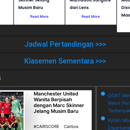
Musim Baru
dari Lens
Dis
Mas
Read More
Read More
Jadwal Pertandingan >>>
Klasemen Sementara >>>
G
Manchester United
GOAT Mes
Wanita Berpisah
Rekor Per
dengan Marc Skinner
Terbanya
Jelang Musim Baru
Kylian Mb
#CAIRSCORE Cairbos
Diperkena