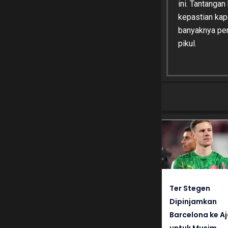
ini. Tantangan
kepastian kap
banyaknya per
pikul.
Ter Stegen
Dipinjamkan
Barcelona ke A
untuk Musim