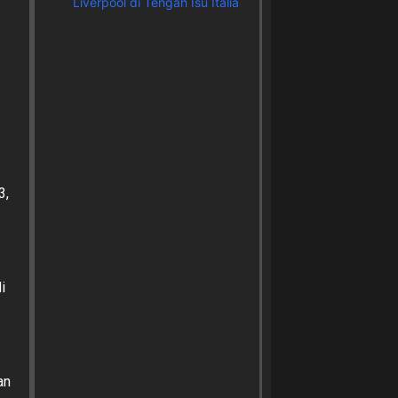
Liverpool di Tengah Isu Italia
3,
i
an