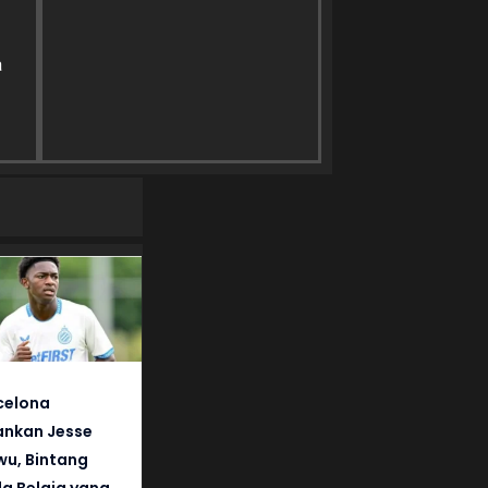
a
celona
nkan Jesse
wu, Bintang
a Belgia yang