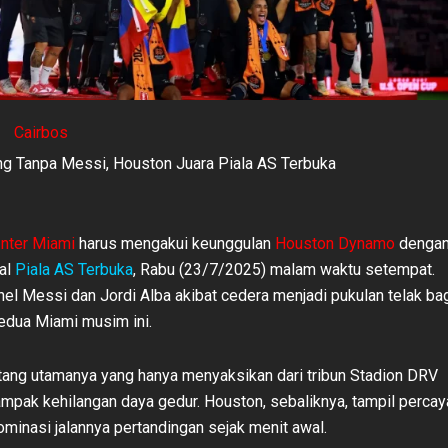
Cairbos
g Tanpa Messi, Houston Juara Piala AS Terbuka
Inter Miami
harus mengakui keunggulan
Houston Dynamo
denga
al
Piala AS Terbuka
, Rabu (23/7/2025) malam waktu setempat.
el Messi dan Jordi Alba akibat cedera menjadi pukulan telak ba
kedua Miami musim ini.
tang utamanya yang hanya menyaksikan dari tribun Stadion DRV
mpak kehilangan daya gedur. Houston, sebaliknya, tampil percay
ominasi jalannya pertandingan sejak menit awal.