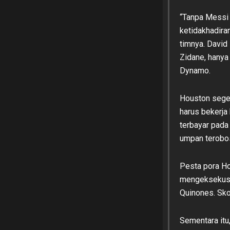
“Tanpa Messi 
ketidakhadira
timnya. David
Zidane, hanya
Dynamo.
Houston seger
harus bekerja
terbayar pada 
umpan terobos
Pesta pora Ho
mengeksekusi 
Quinones. Sko
Sementara itu