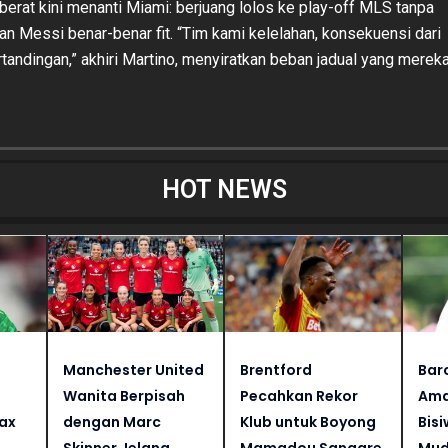
 berat kini menanti Miami: berjuang lolos ke play-off MLS tanpa
an Messi benar-benar fit. “Tim kami kelelahan, konsekuensi dari
tandingan,” akhiri Martino, menyiratkan beban jadual yang merek
HOT NEWS
Manchester United
Brentford
Bar
Wanita Berpisah
Pecahkan Rekor
Ama
jax
dengan Marc
Klub untuk Boyong
Bisi
Skinner Jelang
Mamadou Sangare
Mud