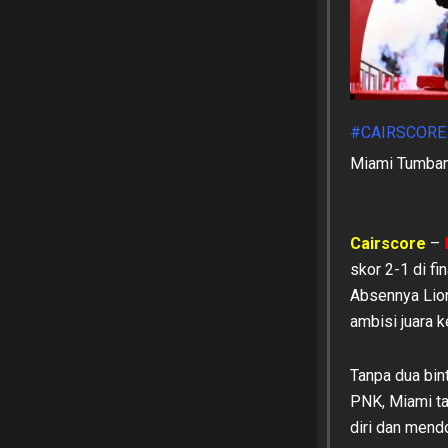
#CAIRSCORE
Miami Tumban
Cairscore
–
skor 2-1 di fin
Absennya Lion
ambisi juara 
Tanpa dua bin
PNK, Miami ta
diri dan mend