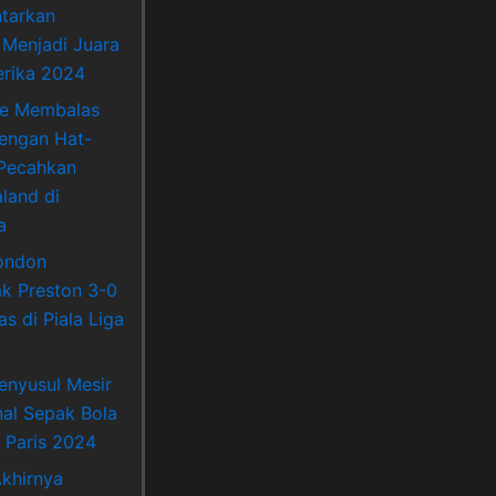
ntarkan
 Menjadi Juara
rika 2024
ne Membalas
Dengan Hat-
 Pecahkan
land di
a
ondon
k Preston 3-0
s di Piala Liga
enyusul Mesir
nal Sepak Bola
 Paris 2024
khirnya