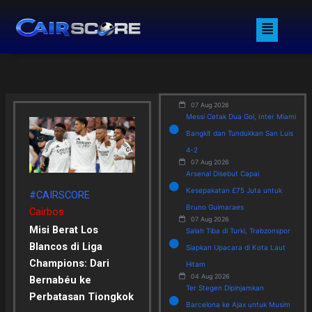
Skip
Menu
to
content
07 Aug 2026
Messi Cetak Dua Gol, Inter Miami
Bangkit dan Tundukkan San Luis
4-2
07 Aug 2026
Arsenal Disebut Capai
Kesepakatan £75 Juta untuk
#CAIRSCORE
Bruno Guimaraes
Cairbos
07 Aug 2026
Misi Berat Los
Salah Tiba di Turki, Trabzonspor
Blancos di Liga
Siapkan Upacara di Kota Laut
Champions: Dari
Hitam
04 Aug 2026
Bernabéu ke
Ter Stegen Dipinjamkan
Perbatasan Tiongkok
Barcelona ke Ajax untuk Musim