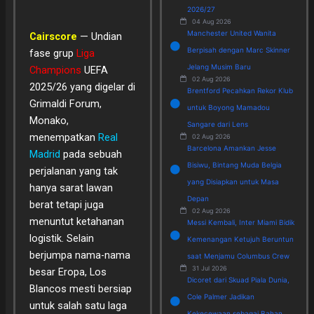
2026/27
04 Aug 2026
Manchester United Wanita
Cairscore
— Undian
Berpisah dengan Marc Skinner
fase grup
Liga
Jelang Musim Baru
Champions
UEFA
02 Aug 2026
2025/26 yang digelar di
Brentford Pecahkan Rekor Klub
Grimaldi Forum,
untuk Boyong Mamadou
Monako,
Sangare dari Lens
menempatkan
Real
02 Aug 2026
Barcelona Amankan Jesse
Madrid
pada sebuah
Bisiwu, Bintang Muda Belgia
perjalanan yang tak
yang Disiapkan untuk Masa
hanya sarat lawan
Depan
berat tetapi juga
02 Aug 2026
menuntut ketahanan
Messi Kembali, Inter Miami Bidik
logistik. Selain
Kemenangan Ketujuh Beruntun
berjumpa nama-nama
saat Menjamu Columbus Crew
31 Jul 2026
besar Eropa, Los
Dicoret dari Skuad Piala Dunia,
Blancos mesti bersiap
Cole Palmer Jadikan
untuk salah satu laga
Kekecewaan sebagai Bahan