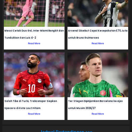
Messi Cetak Dua Gol, Inter Miami Bangkit dan
Arsenal Disebut Capai Kesepakatan £75 Juta
Tundukkan San Luis 4-2
untuk Bruno Guimaraes
Read More
Read More
Salah Tiba di Turki, Trabzonspor Siapkan
Ter Stegen Dipinjamkan Barcelona ke Ajax
Upacara di Kota Laut Hitam
untuk Musim 2026/27
Read More
Read More