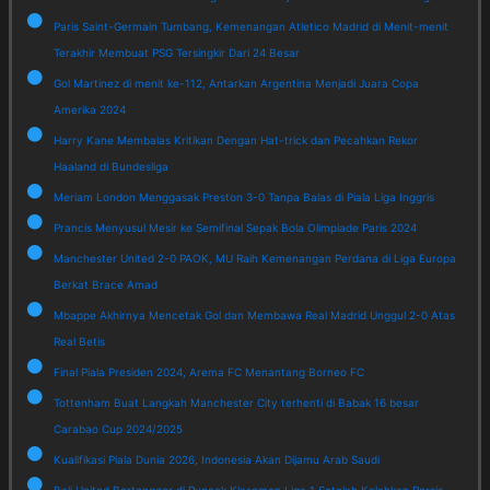
Paris Saint-Germain Tumbang, Kemenangan Atletico Madrid di Menit-menit
Terakhir Membuat PSG Tersingkir Dari 24 Besar
Gol Martinez di menit ke-112, Antarkan Argentina Menjadi Juara Copa
Amerika 2024
Harry Kane Membalas Kritikan Dengan Hat-trick dan Pecahkan Rekor
Haaland di Bundesliga
Meriam London Menggasak Preston 3-0 Tanpa Balas di Piala Liga Inggris
Prancis Menyusul Mesir ke Semifinal Sepak Bola Olimpiade Paris 2024
Manchester United 2-0 PAOK, MU Raih Kemenangan Perdana di Liga Europa
Berkat Brace Amad
Mbappe Akhirnya Mencetak Gol dan Membawa Real Madrid Unggul 2-0 Atas
Real Betis
Final Piala Presiden 2024, Arema FC Menantang Borneo FC
Tottenham Buat Langkah Manchester City terhenti di Babak 16 besar
Carabao Cup 2024/2025
Kualifikasi Piala Dunia 2026, Indonesia Akan Dijamu Arab Saudi