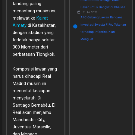
tandang paling
Bakar untuk Bangkit di Chelsea
menantang musim ini:
31 Jul 2026
melawat ke
Kairat
AFC Gabung Lawan Rencana
Almaty
di Kazakhstan,
Investasi Swasta FIFA, Tekanan
dengan stadion yang
terhadap Infantino Kian
terletak hanya sekitar
Menguat
300 kilometer dari
perbatasan Tiongkok.
Komposisi lawan yang
harus dihadapi Real
Madrid musim ini
menuntut kesiapan
menyeluruh. Di
Santiago Bernabéu, El
Real akan menjamu
Manchester City,
Juventus, Marseille,
dan Monaco.