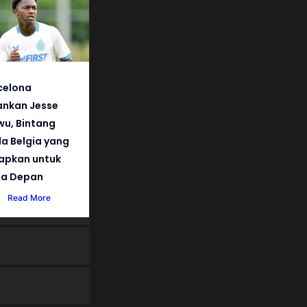
celona
nkan Jesse
wu, Bintang
a Belgia yang
iapkan untuk
a Depan
Read More