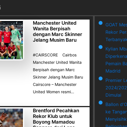
G
Manchester United
GOAT Mes
Wanita Berpisah
Rekor Per
dengan Marc Skinner
Terbanya
Jelang Musim Baru
Kylian Mb
#CAIRSCORE Cairbos
Diperkena
Manchester United Wanita
Pemain Ba
Berpisah dengan Marc
Madrid
Skinner Jelang Musim Baru
Premier 
Cairscore – Manchester
2024/202
United Women resmi…
Dimulai
Ballon d'
Brentford Pecahkan
ke Tangan
Rekor Klub untuk
Menyisihk
Boyong Mamadou
Bellingha