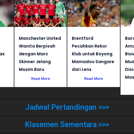
Manchester United
Brentford
Bar
Wanita Berpisah
Pecahkan Rekor
Ama
jax
dengan Marc
Klub untuk Boyong
Bisi
Skinner Jelang
Mamadou Sangare
Mud
Musim Baru
dari Lens
Dis
Mas
Read More
Read More
Jadwal Pertandingan >>>
Klasemen Sementara >>>