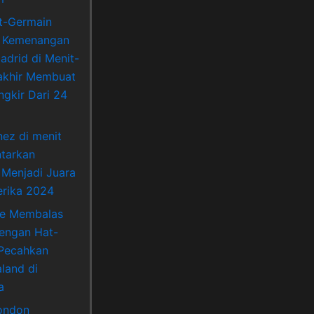
nt-Germain
 Kemenangan
adrid di Menit-
akhir Membuat
ngkir Dari 24
nez di menit
ntarkan
 Menjadi Juara
rika 2024
ne Membalas
Dengan Hat-
 Pecahkan
land di
a
ondon