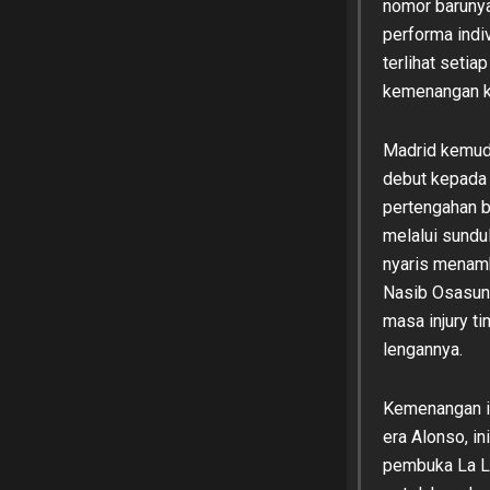
nomor barunya
performa indi
terlihat setia
kemenangan k
Madrid kemud
debut kepada 
pertengahan 
melalui sundu
nyaris menamba
Nasib Osasuna
masa injury t
lengannya.
Kemenangan ini
era Alonso, in
pembuka La Li