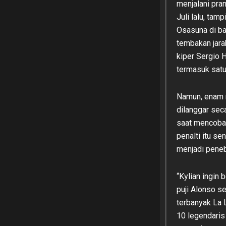
menjalani pram
Juli lalu, ta
Osasuna di ba
tembakan jara
kiper Sergio 
termasuk satu
Namun, enam m
dilanggar sec
saat mencoba
penalti itu s
menjadi peneb
“Kylian ingin 
puji Alonso s
terbanyak La 
10 legendaris