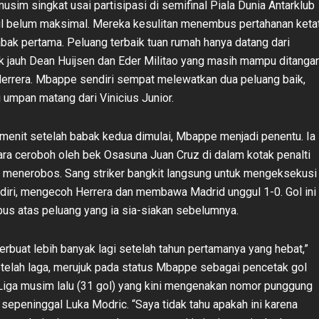
usim singkat usai partisipasi di semifinal Piala Dunia Antarklub
mpil belum maksimal. Mereka kesulitan menembus pertahanan keta
bak pertama. Peluang terbaik tuan rumah hanya datang dari
k jauh Dean Huijsen dan Eder Militao yang masih mampu ditangan
Herrera. Mbappe sendiri sempat melewatkan dua peluang baik,
 umpan matang dari Vinicius Junior.
enit setelah babak kedua dimulai, Mbappe menjadi penentu. Ia
ara ceroboh oleh bek Osasuna Juan Cruz di dalam kotak penalti
 menerobos. Sang striker bangkit langsung untuk mengeksekusi
endiri, mengecoh Herrera dan membawa Madrid unggul 1-0. Gol ini
us atas peluang yang ia sia-siakan sebelumnya.
berbuat lebih banyak lagi setelah tahun pertamanya yang hebat,”
etelah laga, merujuk pada status Mbappe sebagai pencetak gol
Liga musim lalu (31 gol) yang kini mengenakan nomor punggung
 sepeninggal Luka Modric. “Saya tidak tahu apakah ini karena