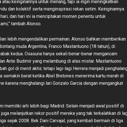
 atau keinginannya untuk menang, tapi ia ingin meningkatkan
vidu dan kolektif serta menginspirasi rekan setim. Keinginannya
p hari, dan hari ini ia menciptakan momen penentu untuk
ami,” tambah Alonso.
ian lebih mengendalikan permainan. Alonso bahkan memberikan
bintang muda Argentina, Franco Mastantuono (18 tahun), di
babak kedua. Osasuna hanya sekali benar-benar mengancam
lan Ante Budimir yang melambung di atas mistar. Mastantuono
h gol di menit akhir, tetapi lagi-lagi Herrera menjadi penghalang
 semakin berat ketika Abel Bretones menerima kartu merah di
ime karena menghalangi lari Gonzalo Garcia dengan mengangkat
 memiliki arti lebih bagi Madrid. Selain menjadi awal positif di
i juga melanjutkan rekor positif mereka yang tak terkalahkan di la
ga sejak 2008. Bek Dani Carvajal, yang kembali bermain di liga