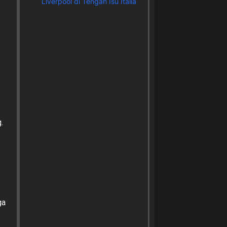
Liverpool di Tengah Isu Italia
.
ga