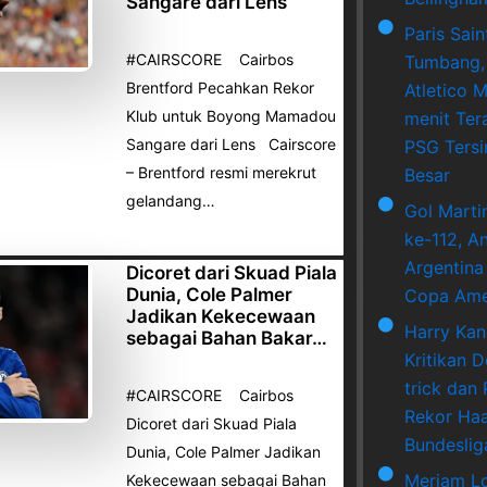
Sangare dari Lens
Paris Sai
#CAIRSCORE Cairbos
Tumbang,
Brentford Pecahkan Rekor
Atletico M
Klub untuk Boyong Mamadou
menit Ter
Sangare dari Lens Cairscore
PSG Tersi
– Brentford resmi merekrut
Besar
gelandang…
Gol Marti
ke-112, A
Argentina
Dicoret dari Skuad Piala
Dunia, Cole Palmer
Copa Ame
Jadikan Kekecewaan
Harry Ka
sebagai Bahan Bakar…
Kritikan 
trick dan
#CAIRSCORE Cairbos
Rekor Haa
Dicoret dari Skuad Piala
Bundeslig
Dunia, Cole Palmer Jadikan
Meriam L
Kekecewaan sebagai Bahan