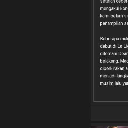
setelah ceder
mengakui kond
kami belum si
penampilan se
Beberapa muka
debut di La Li
ditemani Dean
belakang. Mad
diperkirakan 
menjadi langk
musim lalu ya