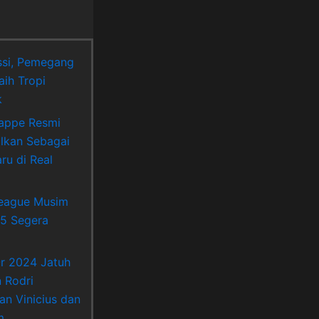
si, Pemegang
aih Tropi
k
appe Resmi
lkan Sebagai
ru di Real
League Musim
5 Segera
Or 2024 Jatuh
 Rodri
an Vinicius dan
m