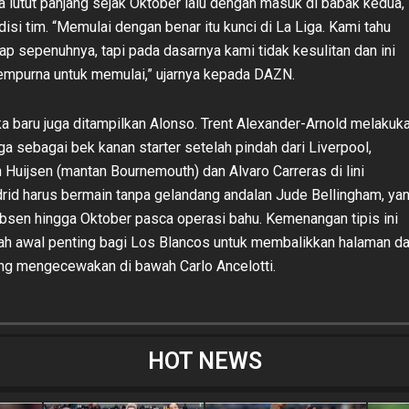
a lutut panjang sejak Oktober lalu dengan masuk di babak kedua,
isi tim. “Memulai dengan benar itu kunci di La Liga. Kami tahu
ap sepenuhnya, tapi pada dasarnya kami tidak kesulitan dan ini
mpurna untuk memulai,” ujarnya kepada DAZN.
 baru juga ditampilkan Alonso. Trent Alexander-Arnold melakuk
ga sebagai bek kanan starter setelah pindah dari Liverpool,
 Huijsen (mantan Bournemouth) dan Alvaro Carreras di lini
rid harus bermain tanpa gelandang andalan Jude Bellingham, ya
absen hingga Oktober pasca operasi bahu. Kemenangan tipis ini
ah awal penting bagi Los Blancos untuk membalikkan halaman da
ng mengecewakan di bawah Carlo Ancelotti.
HOT NEWS