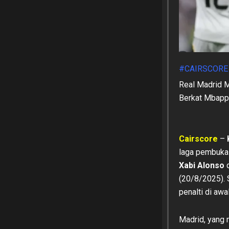
#CAIRSCORE
Real Madrid 
Berkat Mbap
Cairscore
–
laga pembuka
Xabi Alonso
d
(20/8/2025). S
penalti di awa
Madrid, yang 