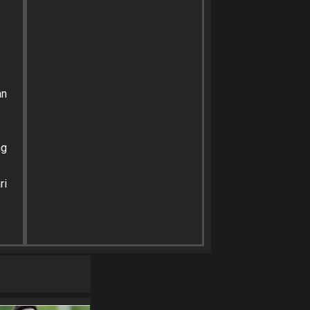
an
ng
ri