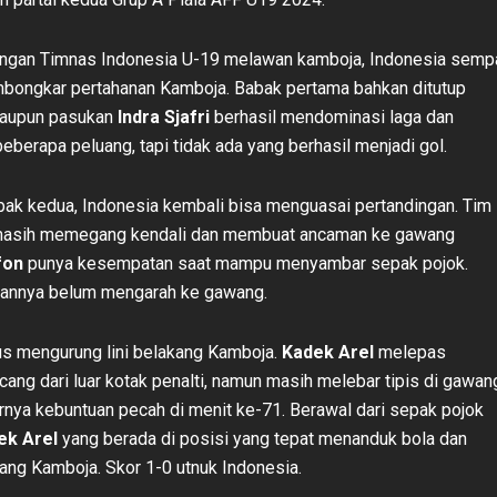
ingan Timnas Indonesia U-19 melawan kamboja, Indonesia semp
bongkar pertahanan Kamboja. Babak pertama bahkan ditutup
alaupun pasukan
Indra Sjafri
berhasil mendominasi laga dan
eberapa peluang, tapi tidak ada yang berhasil menjadi gol.
k kedua, Indonesia kembali bisa menguasai pertandingan. Tim
masih memegang kendali dan membuat ancaman ke gawang
fon
punya kesempatan saat mampu menyambar sepak pojok.
annya belum mengarah ke gawang.
us mengurung lini belakang Kamboja.
Kadek Arel
melepas
ang dari luar kotak penalti, namun masih melebar tipis di gawan
rnya kebuntuan pecah di menit ke-71. Berawal dari sepak pojok
ek Arel
yang berada di posisi yang tepat menanduk bola dan
ng Kamboja. Skor 1-0 utnuk Indonesia.