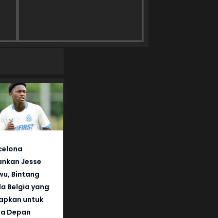
celona
nkan Jesse
wu, Bintang
a Belgia yang
iapkan untuk
a Depan