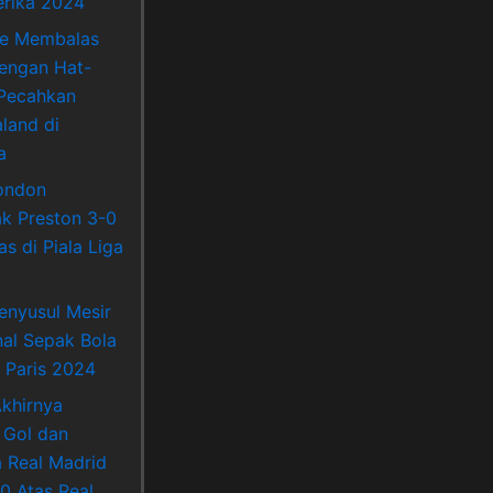
rika 2024
ne Membalas
Dengan Hat-
 Pecahkan
land di
a
ondon
k Preston 3-0
s di Piala Liga
enyusul Mesir
nal Sepak Bola
 Paris 2024
khirnya
 Gol dan
Real Madrid
0 Atas Real