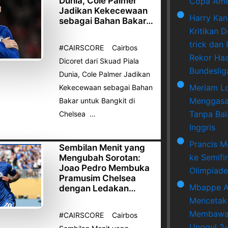
Dunia, Cole Palmer
Copa Ame
Jadikan Kekecewaan
Harry Ka
sebagai Bahan Bakar…
Kritikan 
trick dan
#CAIRSCORE Cairbos
Rekor Haa
Dicoret dari Skuad Piala
Bundeslig
Dunia, Cole Palmer Jadikan
Meriam L
Kekecewaan sebagai Bahan
Menggasa
Bakar untuk Bangkit di
Tanpa Bala
Chelsea …
Inggris
Prancis M
Sembilan Menit yang
ke Semifi
Mengubah Sorotan:
Joao Pedro Membuka
Olimpiade
Pramusim Chelsea
Mbappe A
dengan Ledakan…
Mencetak
Membawa 
#CAIRSCORE Cairbos
Unggul 2-