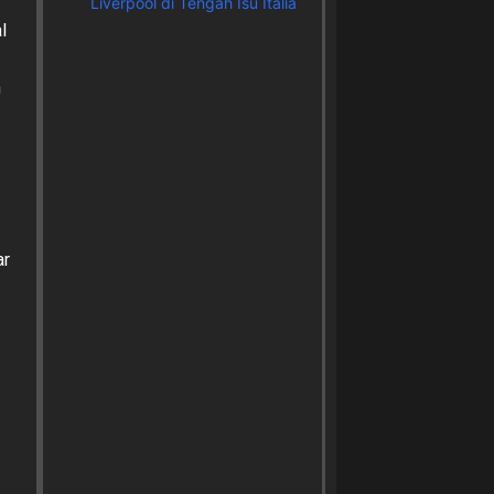
Liverpool di Tengah Isu Italia
l
n
ar