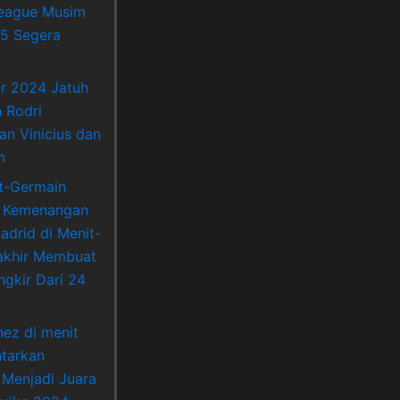
League Musim
5 Segera
Or 2024 Jatuh
 Rodri
an Vinicius dan
m
nt-Germain
 Kemenangan
adrid di Menit-
akhir Membuat
ngkir Dari 24
nez di menit
ntarkan
 Menjadi Juara