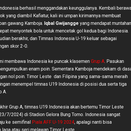
Indonesia berhasil menggandakan keunggulanya. Kembali berawa
ok yang diambil Kafiatur, kali ini umpan kirimannya membuat
epan gawang Kamboja.
Iqbal Gwijangge
yang mendapat muntaha
epat menyontek bola untuk mencetak gol kedua bagi Indonesia.
dian berakhir, dan Timnas Indonesia U-19 keluar sebagai
gan skor 2-0.
ni membawa Indonesia ke puncak klasemen
Grup A
. Pasukan
engumpulkan enam poin. Sementara Kamboja mendekam di das
an nol poin. Timor Leste dan Filipina yang sama-sama meraih
iringan menempel timnas U19 Indonesia di posisi dua serta tiga
p A.
akhir Grup A, timnas U19 Indonesia akan bertemu Timor Leste
23/7/2024) di Stadion Gelora Bung Tomo. Indonesia sangat
ju ke semifinal
Piala AFF U-19 2024
, apalagi nanti bisa
laga atau seri melawan Timor Leste.