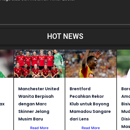
HOT NEWS
Manchester United
Brentford
Bar
Wanita Berpisah
Pecahkan Rekor
Ama
jax
dengan Marc
Klub untuk Boyong
Bisi
Skinner Jelang
Mamadou Sangare
Mud
Musim Baru
dari Lens
Dis
Mas
Read More
Read More