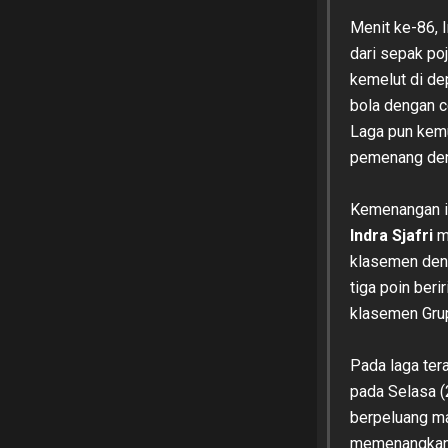
Menit ke-86, 
dari sepak poj
kemelut di d
bola dengan c
Laga pun kemu
pemenang den
Kemenangan i
Indra Sjafri
m
klasemen deng
tiga poin ber
klasemen Gru
Pada laga ter
pada Selasa (
berpeluang ma
memenangkan 