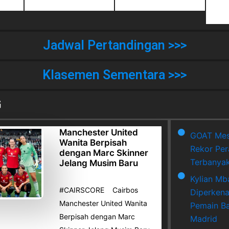
Jadwal Pertandingan >>>
Klasemen Sementara >>>
G
Manchester United
GOAT Mes
Wanita Berpisah
Rekor Per
dengan Marc Skinner
Terbanya
Jelang Musim Baru
Kylian Mb
#CAIRSCORE Cairbos
Diperkena
Manchester United Wanita
Pemain Ba
Berpisah dengan Marc
Madrid