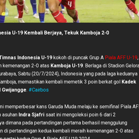
esia U-19 Kembali Berjaya, Tekuk Kamboja 2-0
Timnas Indonesia U-19
kokoh di puncak Grup A
Piala AFF U-19
,
ih kemenangan 2-0 atas
Kamboja U-19
. Berlaga di Stadion Gelor
rabaya, Sabtu (20/7/2024), Indonesia yang pada laga keduanya
amboja, memastikan kembali memetik 3 poin berkat gol
Kadek
l Gwijangge
.
#Cairbos
ni memperbesar kans Garuda Muda melaju ke semifinal Piala AF
m asuhan
Indra Sjafri
saat ini mengoleksi poin 6 dari 2
a dimana pada pertandingan pertama berhasil menggulung
dan di pertandingan kedua kembali meraih kemenangan 2-0 atas
 partai kedua Grup A Piala AFF U19 2024.