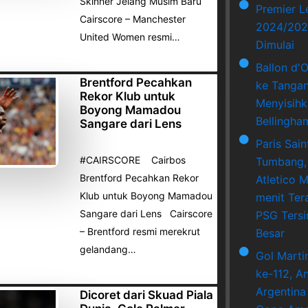
Skinner Jelang Musim Baru
Premier 
Cairscore – Manchester
2024/202
United Women resmi…
Dimulai
Ballon d'
Brentford Pecahkan
ke Tangan
Rekor Klub untuk
Menyisihk
Boyong Mamadou
Bellingha
Sangare dari Lens
Paris Sai
#CAIRSCORE Cairbos
Tumbang,
Brentford Pecahkan Rekor
Atletico M
Klub untuk Boyong Mamadou
menit Ter
Sangare dari Lens Cairscore
PSG Tersi
– Brentford resmi merekrut
Besar
gelandang…
Gol Marti
ke-112, A
Argentina
Dicoret dari Skuad Piala