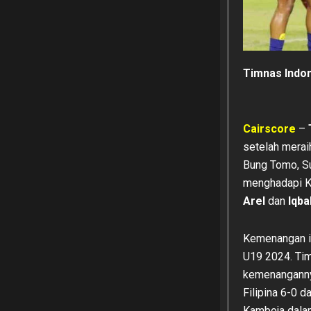
Timnas Indon
Cairscore
–
setelah mera
Bung Tomo, Su
menghadapi K
Arel
dan
Iqba
Kemenangan i
U19 2024. Ti
kemenanganny
Filipina 6-0 
Kamboja dalam