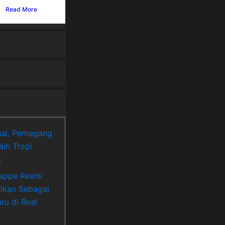
Read More
si, Pemegang
aih Tropi
k
appe Resmi
lkan Sebagai
ru di Real