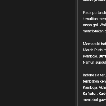
Pada pertand
kesulitan mem
tanpa gol. W
menciptakan b
Memasuki baba
Merah Putih 
Kamboja.
Buf
Namun sundul
Indonesia ter
tembakan kenc
Kamboja. Akhi
Kafiatur
,
Kad
menjebol gawa